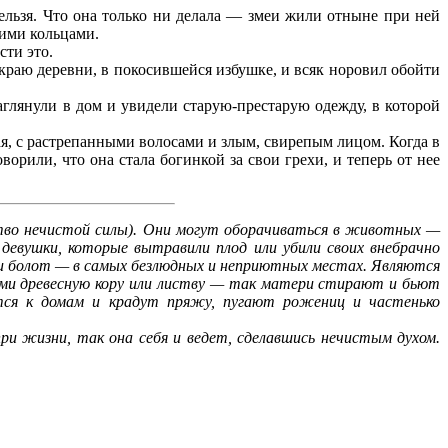
льзя. Что она только ни делала — змеи жили отныне при ней
оими кольцами.
сти это.
раю деревни, в покосившейся избушке, и всяк норовил обойти
глянули в дом и увидели старую-престарую одежду, в которой
тая, с растрепанными волосами и злым, свирепым лицом. Когда в
орили, что она стала богинкой за свои грехи, и теперь от нее
йство нечистой силы). Они могут оборачиваться в животных —
 девушки, которые вытравили плод или убили своих внебрачно
 и болот — в самых безлюдных и неприютных местах. Являются
ющими древесную кору или листву — так матери стирают и бьют
ются к домам и крадут пряжу, пугают рожениц и частенько
жизни, так она себя и ведет, сделавшись нечистым духом.