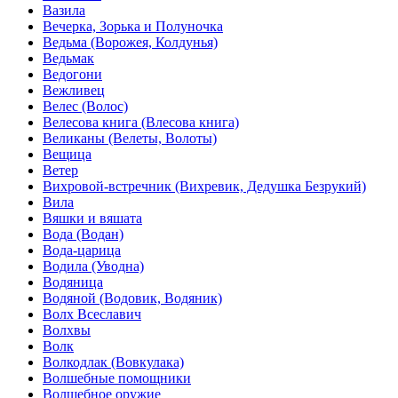
Вазила
Вечерка, Зорька и Полуночка
Ведьма (Ворожея, Колдунья)
Ведьмак
Ведогони
Вежливец
Велес (Волос)
Велесова книга (Влесова книга)
Великаны (Велеты, Волоты)
Вещица
Ветер
Вихровой-встречник (Вихревик, Дедушка Безрукий)
Вила
Вяшки и вяшата
Вода (Водан)
Вода-царица
Водила (Уводна)
Водяница
Водяной (Водовик, Водяник)
Волх Всеславич
Волхвы
Волк
Волкодлак (Вовкулака)
Волшебные помощники
Волшебное оружие