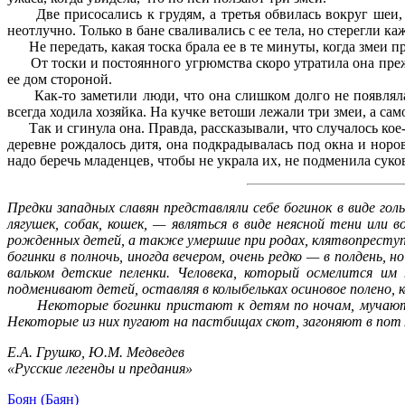
Две присосались к грудям, а третья обвилась вокруг шеи, 
неотлучно. Только в бане сваливались с ее тела, но стерегли к
Не передать, какая тоска брала ее в те минуты, когда змеи пр
От тоски и постоянного угрюмства скоро утратила она прежн
ее дом стороной.
Как-то заметили люди, что она слишком долго не появлялась
всегда ходила хозяйка. На кучке ветоши лежали три змеи, а сам
Так и сгинула она. Правда, рассказывали, что случалось кое-к
деревне рождалось дитя, она подкрадывалась под окна и норов
надо беречь младенцев, чтобы не украла их, не подменила сук
Предки западных славян представляли себе богинок в виде г
лягушек, собак, кошек, — являться в виде неясной тени или
рожденных детей, а также умершие при родах, клятвопреступ
богинки в полночь, иногда вечером, очень редко — в полдень
вальком детские пеленки. Человека, который осмелится и
подменивают детей, оставляя в колыбельках осиновое полено,
Некоторые богинки пристают к детям по ночам, мучают их 
Некоторые из них пугают на пастбищах скот, загоняют в пот 
Е.А. Грушко, Ю.М. Медведев
«Русские легенды и предания»
Боян (Баян)