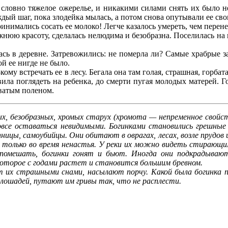
словно тяжелое ожерелье, и никакими силами снять их было не
аждый шаг, пока злодейка мылась, а потом снова опутывали ее св
инимались сосать ее молоко! Легче казалось умереть, чем перене
юю красоту, сделалась нелюдима и безобразна. Поселилась на к
 в деревне. Затревожились: не померла ли? Самые храбрые за
ой ее нигде не было.
ому встречать ее в лесу. Бегала она там голая, страшная, горба
ила поглядеть на ребенка, до смерти пугая молодых матерей. Гов
оватым поленом.
олых, безобразных, хромых старух (хромота — непременное сво
 вовсе оставаться невидимыми. Богинками становились грешные
ницы, самоубийцы. Они обитают в оврагах, лесах, возле прудов
, но только во время ненастья. У реки их можно видеть стира
м помешать, богинки гонят и бьют. Иногда они подкрадыва
 которое с годами растет и становится большим бревном.
страшными снами, насылают порчу. Какой была богинка при 
лошадей, путают им гривы так, что не расплести.