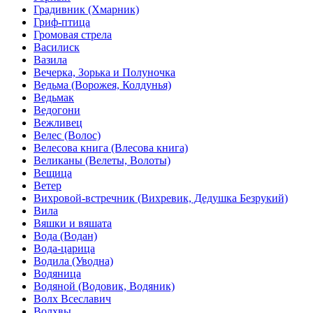
Градивник (Хмарник)
Гриф-птица
Громовая стрела
Василиск
Вазила
Вечерка, Зорька и Полуночка
Ведьма (Ворожея, Колдунья)
Ведьмак
Ведогони
Вежливец
Велес (Волос)
Велесова книга (Влесова книга)
Великаны (Велеты, Волоты)
Вещица
Ветер
Вихровой-встречник (Вихревик, Дедушка Безрукий)
Вила
Вяшки и вяшата
Вода (Водан)
Вода-царица
Водила (Уводна)
Водяница
Водяной (Водовик, Водяник)
Волх Всеславич
Волхвы