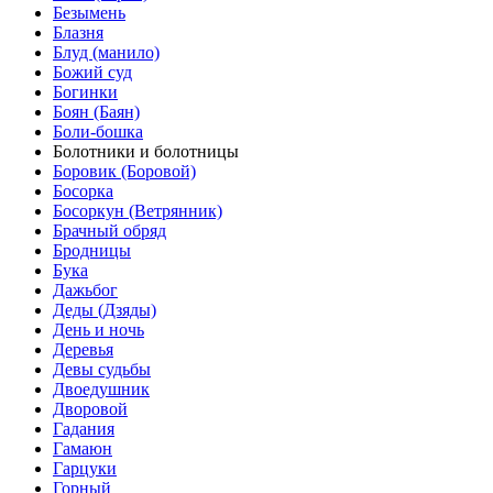
Безымень
Блазня
Блуд (манило)
Божий суд
Богинки
Боян (Баян)
Боли-бошка
Болотники и болотницы
Боровик (Боровой)
Босорка
Босоркун (Ветрянник)
Брачный обряд
Бродницы
Бука
Дажьбог
Деды (Дзяды)
День и ночь
Деревья
Девы судьбы
Двоедушник
Дворовой
Гадания
Гамаюн
Гарцуки
Горный