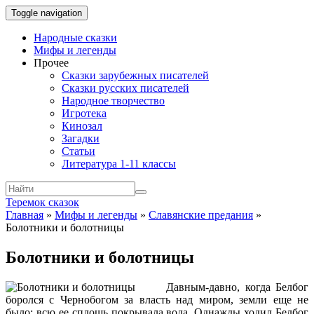
Toggle navigation
Народные сказки
Мифы и легенды
Прочее
Сказки зарубежных писателей
Сказки русских писателей
Народное творчество
Игротека
Кинозал
Загадки
Статьи
Литература 1-11 классы
Теремок сказок
Главная
»
Мифы и легенды
»
Славянские предания
»
Болотники и болотницы
Болотники и болотницы
Давным-давно, когда Белбог
боролся с Чернобогом за власть над миром, земли еще не
было: всю ее сплошь покрывала вода. Однажды ходил Белбог