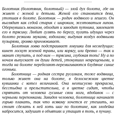
Болотник (болотяник, болотный) — злой дух болота, где он
живет с женой и детьми. Женой его становится дева,
утопшая в болоте. Болотник — родич водяного и лешего. Он
выглядит как седой старик с широким, желтоватым липом.
Обернувшись монахом, обходит и заводит путника, завлекает
его в трясину. Любит гулять по берегу, пугать идущих через
болото резкими звуками, вздохами; выдувая воздух водяными
пузырями, громко причмокивает.
Болотник ловко подстраивает ловушки для несведущих:
кинет лоскут зеленой травы, или корягу, или бревно — так и
манит ступить, а под ним — трясина, глубокая топь! Ну а по
ночам выпускает он души детей, утонувших некрещеными, и
тогда на болоте перебегают-перемигиваются блудячие синие
огоньки.
Болотница — родная сестра русалкам, тоже водяница,
только живет она на болоте, в белоснежном цветке
кувшинки с котел величиной. Она неописуемо прекрасна,
бесстыдна и прельстительна, а в цветке сидит, чтобы
спрятать от человека гусиные свои ноги, вдобавок — с
черными перепонками. Завидев человека, болотница начинает
горько плакать, так что всякому хочется ее утешить, но
стоит сделать к ней хоть шаг по болотине, как злодейка
набросится, задушит в объятиях и утащит в топь, в пучину.