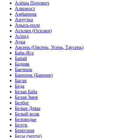
Алёша Попович
Алконост
Амбарник
Анчутка
Арысь-поле
Асилки (Осилки)
Аспид
Аука
Авсень (Овсень, Усень, Таусень)
Баба-Яга
Бабай
Бадняк
Баечник
Баенник (Банник)
Баган
Беда
Белая Баба
Белая Змея
Белбог
Белые Девы
Белый волк
Беловодье
Белун
Берегиня
Бесы (черти)