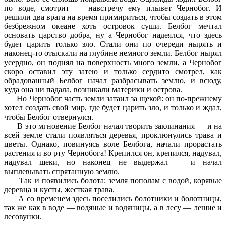
по воде, смотрит — навстречу ему плывет Чернобог. И
решили два врага на время примириться, чтобы создать в этом
безбрежном океане хоть островок суши. Белбог мечтал
основать царство добра, ну а Чернобог надеялся, что здесь
будет царить только зло. Стали они по очереди нырять и
наконец-то отыскали на глубине немного земли. Белбог нырял
усердно, он поднял на поверхность много земли, а Чернобог
скоро оставил эту затею и только сердито смотрел, как
обрадованный Белбог начал разбрасывать землю, и всюду,
куда она ни падала, возникали материки и острова.
Но Чернобог часть земли затаил за щекой: он по-прежнему
хотел создать свой мир, где будет царить зло, и только и ждал,
чтобы Белбог отвернулся.
В это мгновение Белбог начал творить заклинания — и на
всей земле стали появляться деревья, проклюнулись трава и
цветы. Однако, повинуясь воле Белбога, начали прорастать
растения и во рту Чернобога! Крепился он, крепился, надувал,
надувал щеки, но наконец не выдержал — и начал
выплевывать спрятанную землю.
Так и появились болота: земля пополам с водой, корявые
деревца и кусты, жесткая трава.
А со временем здесь поселились болотники и болотницы,
так же как в воде — водяные и водяницы, а в лесу — лешие и
лесовунки.