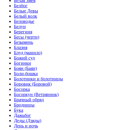
Белая Змея
Белбог
Белые Девы
Белый волк
Беловодье
Белун
Берегиня
Бесы (черти)
Безымень
Блазня
Блуд (манило)
Божий суд
Богинки
Боян (Баян)
Боли-бошка
Болотники и болотницы
Боровик (Боровой)
Босорка
Босоркун (Ветрянник)
Брачный обряд
Бродницы
Бука
Дажьбог
Деды (Дзяды)
День и ночь