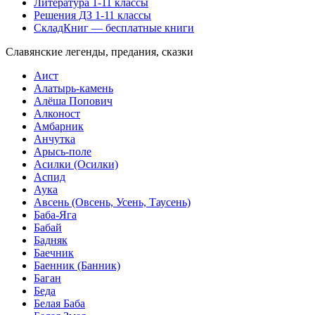
Литература 1-11 классы
Решения ДЗ 1-11 классы
СкладКниг — бесплатные книги
Славянские легенды, предания, сказки
Аист
Алатырь-камень
Алёша Попович
Алконост
Амбарник
Анчутка
Арысь-поле
Асилки (Осилки)
Аспид
Аука
Авсень (Овсень, Усень, Таусень)
Баба-Яга
Бабай
Бадняк
Баечник
Баенник (Банник)
Баган
Беда
Белая Баба