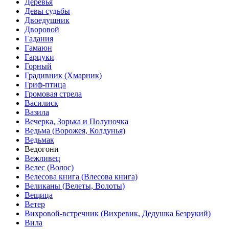
Деревья
Девы судьбы
Двоедушник
Дворовой
Гадания
Гамаюн
Гарцуки
Горный
Градивник (Хмарник)
Гриф-птица
Громовая стрела
Василиск
Вазила
Вечерка, Зорька и Полуночка
Ведьма (Ворожея, Колдунья)
Ведьмак
Ведогони
Вежливец
Велес (Волос)
Велесова книга (Влесова книга)
Великаны (Велеты, Волоты)
Вещица
Ветер
Вихровой-встречник (Вихревик, Дедушка Безрукий)
Вила