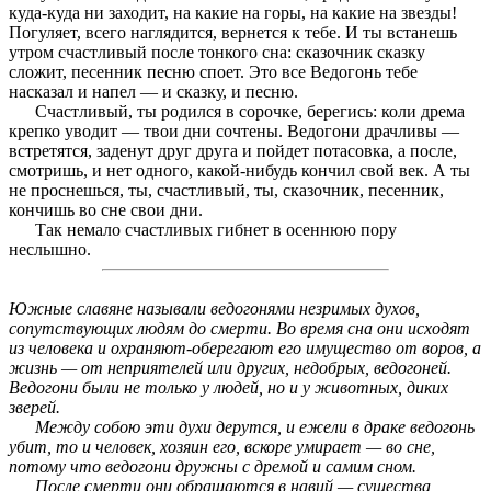
куда-куда ни заходит, на какие на горы, на какие на звезды!
Погуляет, всего наглядится, вернется к тебе. И ты встанешь
утром счастливый после тонкого сна: сказочник сказку
сложит, песенник песню споет. Это все Ведогонь тебе
насказал и напел — и сказку, и песню.
Счастливый, ты родился в сорочке, берегись: коли дрема
крепко уводит — твои дни сочтены. Ведогони драчливы —
встретятся, заденут друг друга и пойдет потасовка, а после,
смотришь, и нет одного, какой-нибудь кончил свой век. А ты
не проснешься, ты, счастливый, ты, сказочник, песенник,
кончишь во сне свои дни.
Так немало счастливых гибнет в осеннюю пору
неслышно.
Южные славяне называли ведогонями незримых духов,
сопутствующих людям до смерти. Во время сна они исходят
из человека и охраняют-оберегают его имущество от воров, а
жизнь — от неприятелей или других, недобрых, ведогоней.
Ведогони были не только у людей, но и у животных, диких
зверей.
Между собою эти духи дерутся, и ежели в драке ведогонь
убит, то и человек, хозяин его, вскоре умирает — во сне,
потому что ведогони дружны с дремой и самим сном.
После смерти они обращаются в навий — существа