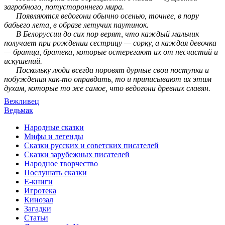
загробного, потустороннего мира.
Появляются ведогони обычно осенью, точнее, в пору
бабьего лета, в образе летучих паутинок.
В Белоруссии до сих пор верят, что каждый мальчик
получает при рождении сестрицу — сорку, а каждая девочка
— братца, братека, которые остерегают их от несчастий и
искушений.
Поскольку люди всегда норовят дурные свои поступки и
побуждения как-то оправдать, то и приписывают их этим
духам, которые то же самое, что ведогони древних славян.
Вежливец
Ведьмак
Народные сказки
Мифы и легенды
Сказки русских и советских писателей
Сказки зарубежных писателей
Народное творчество
Послушать сказки
Е-книги
Игротека
Кинозал
Загадки
Статьи