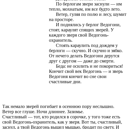
По берлогам звери заснули — им
тепло, мохнатым, им все будто лето.
Ветер, гуляя по полю и лесу, шумит
на просторе.
И поднялись у берлог Ведогони,
стоят, караулят спящих зверей. У
каждого зверя свой Ведогонь-
охранитель.
Стоять караулить под дождем у
берлоги — скучно. И скучно и зябко.
От нечего делать Ведогони дерутся
друг с другом — даже до смерти.
Беда: не осилить и не покориться!
Кончит свой век Ведогонь — и зверь
Ведогоня кончит во сне свои
счастливые дни.
Так немало зверей погибает в осеннюю пору неслышно.
Ветер все глуше. Ночи длиннее. Зазимье.
Счастливый — тот, кто родился в сорочке, у того тоже есть
свой Ведогонь-охранитель, как у зверя.
Вот ты, счастливый,
заснул, а твой Ведогонь вышел мышью, бродит по свету. И