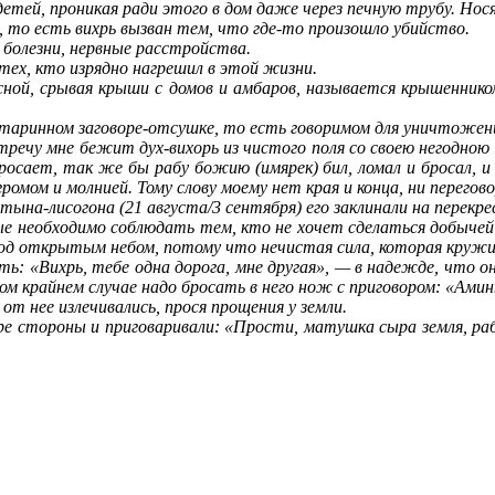
й, проникая ради этого в дом даже через печную трубу. Нося
то есть вихрь вызван тем, что где-то произошло убийство.
болезни, нервные расстройства.
ех, кто изрядно нагрешил в этой жизни.
, срывая крыши с домов и амбаров, называется крышенником. 
таринном заговоре-отсушке, то есть говоримом для уничтожен
чу мне бежит дух-вихорь из чистого поля со своею негодною сил
осает, так же бы рабу божию (имярек) бил, ломал и бросал, и н
ромом и молнией. Тому слову моему нет края и конца, ни перегово
на-лисогона (21 августа/3 сентября) его заклинали на перекре
бходимо соблюдать тем, кто не хочет сделаться добычей ви
 под открытым небом, потому что нечистая сила, которая кружи
: «Вихрь, тебе одна дорога, мне другая», — в надежде, что он
м крайнем случае надо бросать в него нож с приговором: «Аминь
 нее излечивались, прося прощения у земли.
 стороны и приговаривали: «Прости, матушка сыра земля, раба 