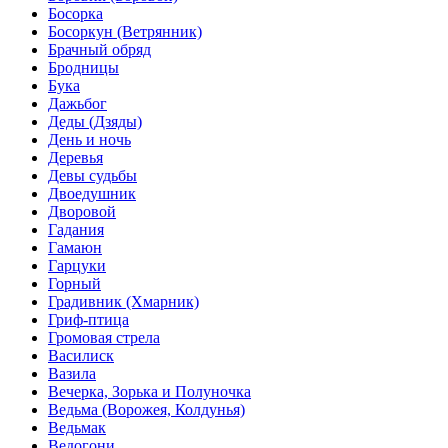
Босорка
Босоркун (Ветрянник)
Брачный обряд
Бродницы
Бука
Дажьбог
Деды (Дзяды)
День и ночь
Деревья
Девы судьбы
Двоедушник
Дворовой
Гадания
Гамаюн
Гарцуки
Горный
Градивник (Хмарник)
Гриф-птица
Громовая стрела
Василиск
Вазила
Вечерка, Зорька и Полуночка
Ведьма (Ворожея, Колдунья)
Ведьмак
Ведогони