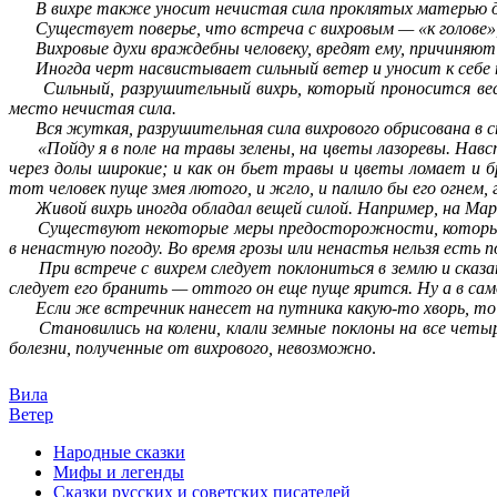
В вихре также уносит нечистая сила проклятых матерью дете
Существует поверье, что встреча с вихровым — «к голове», 
Вихровые духи враждебны человеку, вредят ему, причиняют 
Иногда черт насвистывает сильный ветер и уносит к себе т
Сильный, разрушительный вихрь, который проносится весной
место нечистая сила.
Вся жуткая, разрушительная сила вихрового обрисована в с
«Пойду я в поле на травы зелены, на цветы лазоревы. Навстре
через долы широкие; и как он бьет травы и цветы ломает и бр
тот человек пуще змея лютого, и жгло, и палило бы его огнем, г
Живой вихрь иногда обладал вещей силой. Например, на Марты
Существуют некоторые меры предосторожности, которые нео
в ненастную погоду. Во время грозы или ненастья нельзя есть
При встрече с вихрем следует поклониться в землю и сказать
следует его бранить — оттого он еще пуще ярится. Ну а в само
Если же встречник нанесет на путника какую-то хворь, то от
Становились на колени, клали земные поклоны на все четыре
болезни, полученные от вихрового, невозможно
.
Вила
Ветер
Народные сказки
Мифы и легенды
Сказки русских и советских писателей