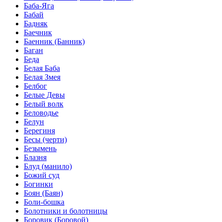
Баба-Яга
Бабай
Бадняк
Баечник
Баенник (Банник)
Баган
Беда
Белая Баба
Белая Змея
Белбог
Белые Девы
Белый волк
Беловодье
Белун
Берегиня
Бесы (черти)
Безымень
Блазня
Блуд (манило)
Божий суд
Богинки
Боян (Баян)
Боли-бошка
Болотники и болотницы
Боровик (Боровой)