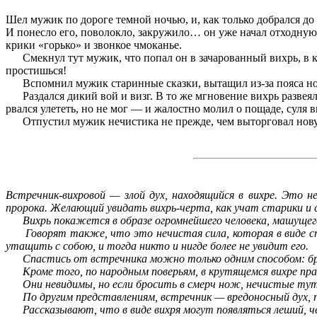
Шел мужик по дороге темной ночью, и, как только добрался до р
И понесло его, поволокло, закружило… он уже начал отходную ч
крики «горько» и звонкое чмоканье.
Смекнул тут мужик, что попал он в зачарованный вихрь, в кот
простишься!
Вспомнил мужик старинные сказки, вытащил из-за пояса нож
Раздался дикий вой и визг. В то же мгновение вихрь развеялс
рвался улететь, но не мог — и жалостно молил о пощаде, суля
Отпустил мужик нечистика не прежде, чем выторговал новую 
Встречник-вихровой — злой дух, находящийся в вихре. Это 
пророка. Желающий увидать вихрь-черта, как учат старики и 
Вихрь покажется в образе огромнейшего человека, машущего 
Говорят также, что это нечистая сила, которая в виде ст
утащить с собою, и тогда никто и нигде более не увидит его.
Спастись от встречника можно только одним способом: броси
Кроме того, по народным поверьям, в крутящемся вихре праз
Они невидимы, но если бросить в смерч нож, нечистые тут ж
По другим представлениям, встречник — вредоносный дух, по
Рассказывают, что в виде вихря могут появляться леший, ч