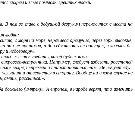
тся вихрем и злые помыслы грешных людей.
В нем во главе с дедушкой безруким переносится с места на
ия любви:
ою, с моря на море, через леса дремучие, через горы высокие,
а очи не принимал, и до себя вплоть не допущал, и казался бы
ру и недоговору».
стках, желая выведать, какой будет зима.
хрового-встречника. Например, следует избегать росстаней
тся в вихре, непременно приостановится там, где почует еду.
 услышит и отвернется в сторону. Вообще ни в коем случае не
, аминь, рассыпься!».
божьего (имярек)». А впрочем, в народе верят, что излечить