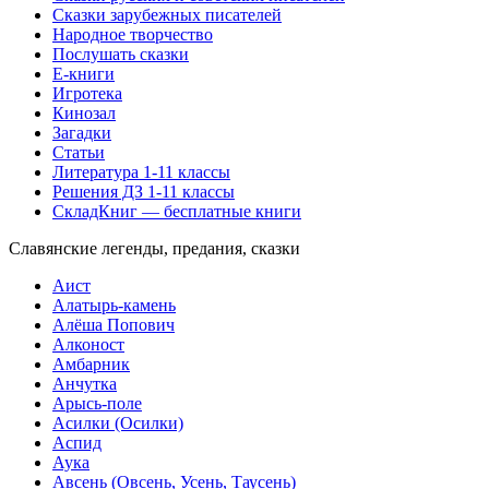
Сказки зарубежных писателей
Народное творчество
Послушать сказки
Е-книги
Игротека
Кинозал
Загадки
Статьи
Литература 1-11 классы
Решения ДЗ 1-11 классы
СкладКниг — бесплатные книги
Славянские легенды, предания, сказки
Аист
Алатырь-камень
Алёша Попович
Алконост
Амбарник
Анчутка
Арысь-поле
Асилки (Осилки)
Аспид
Аука
Авсень (Овсень, Усень, Таусень)