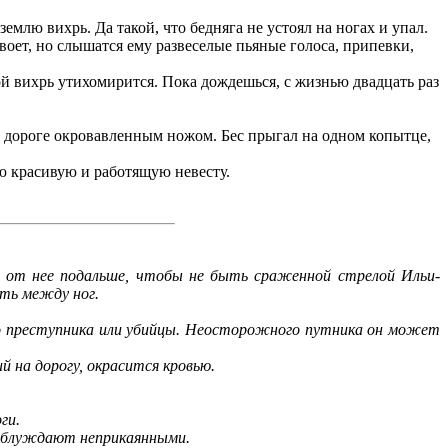
емлю вихрь. Да такой, что бедняга не устоял на ногах и упал.
воет, но слышатся ему развеселые пьяные голоса, припевки,
ой вихрь утихомирится. Пока дождешься, с жизнью двадцать раз
к дороге окровавленным ножом. Бес прыгал на одном копытце,
 красивую и работящую невесту.
ит от нее подальше, чтобы не быть сраженной стрелой Ильи-
еть между ног.
о преступника или убийцы. Неосторожного путника он может
 на дорогу, окрасится кровью.
ги.
и блуждают неприкаянными.