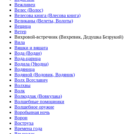
Вежливец
Велес (Волос)
Велесова книга (Влесова книга)
Великаны (Велеты, Волоты)
Вещица
Ветер
Вихровой-встречник (Вихревик, Дедушка Безрукий)
Вила
Вяшки и вяшата
Вода (Водан)
Вода-царица
Водила (Уводна)
Водяница
Водяной (Водовик, Водяник)
Волх Всеславич
Волхвы
Волк
Волкодлак (Вовкулака)
Волшебные помощники
Волшебное оружие
Воробьиная ночь
Ворон
Воструха
Времена года
Врыколак