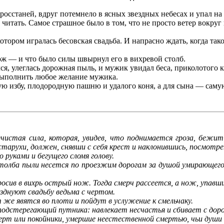
осстаней, вдруг потемнело в ясных звездных небесах и упал на з
итать. Самое страшное было в том, что не просто ветер вокруг 
ором игралась бесовская свадьба. И напрасно ждать, когда так
 — и что было силы швырнул его в вихревой столб.
я, улеглась дорожная пыль, и мужик увидал беса, приколотого 
 выполнить любое желание мужика.
избу, плодородную пашню и удалого коня, а для сына — самую
нечистая сила, которая, увидев, что поднимается гроза, беж
старухи, должен, снявши с себя крест и наклонившись, посмотр
руками и бегущего сломя голову.
олба пыли несется по проезжим дорогам за душой умирающег
в в вихрь острый нож. Тогда смерч рассеется, а нож, упавший
днуют свадьбу ведьма с чертом.
е явятся во плоти и пойдут в услужение к смельчаку.
дстерегающий путника: навлекает несчастья и сбивает с доро
ерт или покойники, умершие неестественной смертью, чьи душ