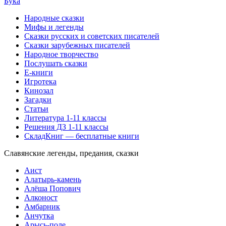
Бука
Народные сказки
Мифы и легенды
Сказки русских и советских писателей
Сказки зарубежных писателей
Народное творчество
Послушать сказки
Е-книги
Игротека
Кинозал
Загадки
Статьи
Литература 1-11 классы
Решения ДЗ 1-11 классы
СкладКниг — бесплатные книги
Славянские легенды, предания, сказки
Аист
Алатырь-камень
Алёша Попович
Алконост
Амбарник
Анчутка
Арысь-поле