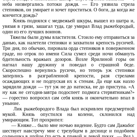
неба низвергались потоки дождя. — Его уязвила стрела
степняков, он умирает и хочет проститься. О боги, да когда же
кончится дождь?
Князь поднялся с медвежьей шкуры, вышел из шатра и,
увязая в грязи, зашагал туда, где умирал Влад рыжебородый,
один из его лучших воинов.
Тяжелы были думы властителя. Стоило ему отправиться за
данью, как налетели степняки и захватили крепость русичей.
Три дня, по обычаю, пировала орда степняков в поверженном
граде, но отрок по имени Сила сумел среди ночи обмануть
бдительность вражьих дозоров. Возле Ярилиной горы он
нагнал нашу дружину и поведал о страшной беде.
Скороспешно вернулись русичи, но теперь уж степняки
заперлись в разграбленной крепости, разя стрелами
осаждающих и не подпуская их к стенам. Да еще как назло
зарядили дожди — тут уж не до натиска, не до приступа. «А
ну как не сегодня-завтра подоспеет подмога стервятникам?»
— горестно вопросил сам себя князь и окончательно впал в
уныние.
Лик рыжебородого Влада был искривлен предсмертной
мукой. Князь опустился на колени, склонился над
умирающим. Тот прохрипел:
— Княже… было мне ночью видение. Будто сам Дажьбог
шествует навстречу мне с трезубцем в деснице и подобием
солнышка в шуйце (то есть в правой и левой руках. — Ред.).