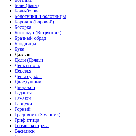
Боян (Баян)
Боли-бошка
Болотники и болотницы
Боровик (Боровой)
Босорка
Босоркун (Ветрянник)
Брачный обряд
Бродницы
Бука
Дажьбог
Деды (Дзяды)
День и ночь
Деревья
Девы судьбы
Двоедушник
Дворовой
Гадания
Гамаюн
Гарцуки
Горный
Градивник (Хмарник)
Гриф-птица
Громовая стрела
Василиск