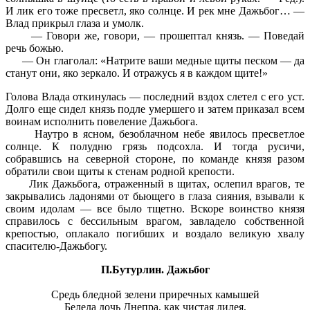
И лик его тоже пресветл, яко солнце. И рек мне Дажьбог… —
Влад прикрыл глаза и умолк.
— Говори же, говори, — прошептал князь. — Поведай
речь божью.
— Он глаголал: «Натрите ваши медные щиты песком — да
станут они, яко зеркало. И отражусь я в каждом щите!»
Голова Влада откинулась — последний вздох слетел с его уст.
Долго еще сидел князь подле умершего и затем приказал всем
воинам исполнить повеление Дажьбога.
Наутро в ясном, безоблачном небе явилось пресветлое
солнце. К полудню грязь подсохла. И тогда русичи,
собравшись на северной стороне, по команде князя разом
обратили свои щиты к стенам родной крепости.
Лик Дажьбога, отраженный в щитах, ослепил врагов, те
закрывались ладонями от бьющего в глаза сияния, взывали к
своим идолам — все было тщетно. Вскоре воинство князя
справилось с бессильным врагом, завладело собственной
крепостью, оплакало погибших и воздало великую хвалу
спасителю-Дажьбогу.
П.Бутурлин. Дажьбог
Средь бледной зелени приречных камышей
Белела дочь Днепра, как чистая лилея,