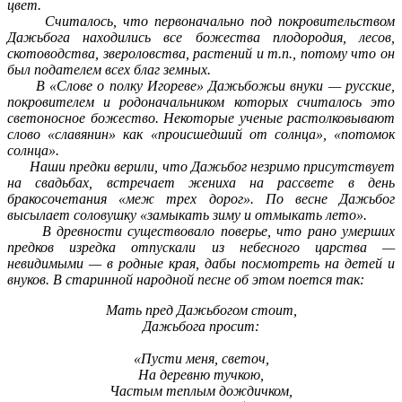
цвет.
Считалось, что первоначально под покровительством
Дажьбога находились все божества плодородия, лесов,
скотоводства, звероловства, растений и т.п., потому что он
был подателем всех благ земных.
В «Слове о полку Игореве» Дажьбожьи внуки — русские,
покровителем и родоначальником которых считалось это
светоносное божество. Некоторые ученые растолковывают
слово «славянин» как «происшедший от солнца», «потомок
солнца».
Наши предки верили, что Дажьбог незримо присутствует
на свадьбах, встречает жениха на рассвете в день
бракосочетания «меж трех дорог». По весне Дажьбог
высылает соловушку «замыкать зиму и отмыкать лето».
В древности существовало поверье, что рано умерших
предков изредка отпускали из небесного царства —
невидимыми — в родные края, дабы посмотреть на детей и
внуков. В старинной народной песне об этом поется так:
Мать пред Дажьбогом стоит,
Дажьбога просит:
«Пусти меня, светоч,
На деревню тучкою,
Частым теплым дождичком,