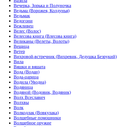
Вазила
Вечерка, Зорька и Полуночка
Ведьма (Ворожея, Колдунья)
Ведьмак
Ведогони
Вежливец
Велес (Волос)
Велесова книга (Влесова книга)
Великаны (Велеты, Волоты)
Вещица
Ветер
Вихровой-встречник (Вихревик, Дедушка Безрукий)
Вила
Вяшки и вяшата
Вода (Водан)
Вода-царица
Водила (Уводна)
Водяница
Водяной (Водовик, Водяник)
Волх Всеславич
Волхвы
Волк
Волкодлак (Вовкулака)
Волшебные помощники
Волшебное оружие