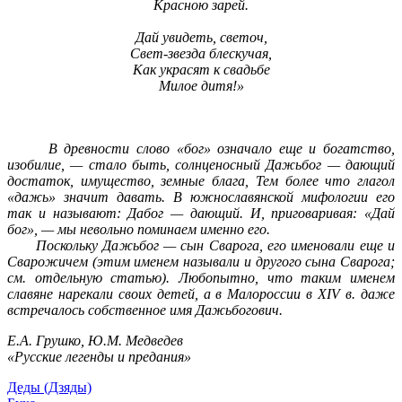
Красною зарей.
Дай увидеть, светоч,
Свет-звезда блескучая,
Как украсят к свадьбе
Милое дитя!»
В древности слово «бог» означало еще и богатство,
изобилие, — стало быть, солнценосный Дажьбог — дающий
достаток, имущество, земные блага, Тем более что глагол
«дажь» значит давать. В южнославянской мифологии его
так и называют: Дабог — дающий. И, приговаривая: «Дай
бог», — мы невольно поминаем именно его.
Поскольку Дажьбог — сын Сварога, его именовали еще и
Сварожичем (этим именем называли и другого сына Сварога;
см. отдельную статью). Любопытно, что таким именем
славяне нарекали своих детей, а в Малороссии в XIV в. даже
встречалось собственное имя Дажьбогович.
Е.А. Грушко, Ю.М. Медведев
«Русские легенды и предания»
Деды (Дзяды)