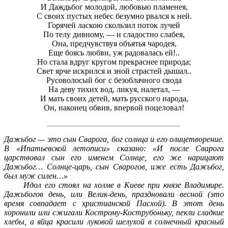
И Даждьбог молодой, любовью пламенея,
С своих пустых небес безумно рвался к ней.
Горячей ласкою скользил поток лучей
По телу дивному, — и сладостно слабея,
Она, предчувствуя объятья чародея,
Еще боясь любви, уж радовалась ей!..
Но стала вдруг кругом прекраснее природа;
Свет ярче искрился и зной страстей дышал..
Русоволосый бог с безоблачного свода
На деву тихих вод, ликуя, налетал, —
И мать своих детей, мать русского народа,
Он, наконец обвив, впервой поцеловал!
Дажьбог — это сын Сварога, бог солнца и его олицетворение.
В «Ипатьевской летописи» сказано: «И после Сварога
царствовал сын его именем Солнце, его же нарицают
Дажьбог… Солнце-царь, сын Сварогов, иже есть Дажьбог,
был муж силен…»
Идол его стоял на холме в Киеве при князе Владимире.
Дажьбогов день, или Велик-день, праздновали весной (это
время совпадает с христианской Пасхой). В этот день
хоронили или сжигали Кострому-Кострубоньку, пекли сладкие
хлебы, а яйца красили луковой шелухой в солнечный красный