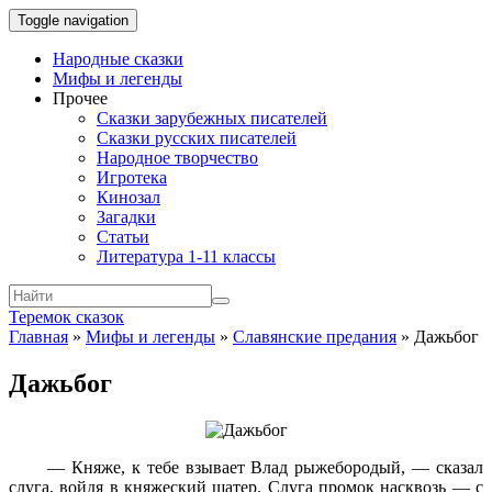
Toggle navigation
Народные сказки
Мифы и легенды
Прочее
Сказки зарубежных писателей
Сказки русских писателей
Народное творчество
Игротека
Кинозал
Загадки
Статьи
Литература 1-11 классы
Теремок сказок
Главная
»
Мифы и легенды
»
Славянские предания
»
Дажьбог
Дажьбог
— Княже, к тебе взывает Влад рыжебородый, — сказал
слуга, войдя в княжеский шатер. Слуга промок насквозь — с