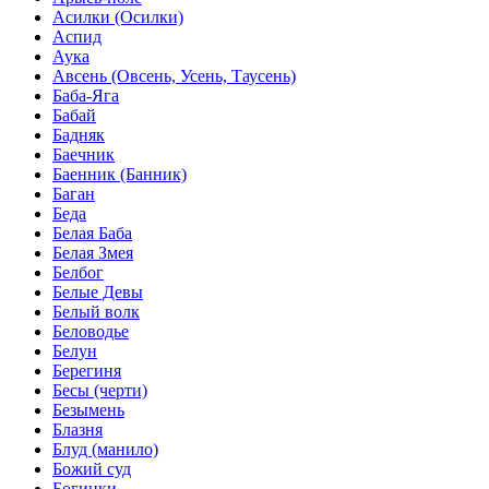
Асилки (Осилки)
Аспид
Аука
Авсень (Овсень, Усень, Таусень)
Баба-Яга
Бабай
Бадняк
Баечник
Баенник (Банник)
Баган
Беда
Белая Баба
Белая Змея
Белбог
Белые Девы
Белый волк
Беловодье
Белун
Берегиня
Бесы (черти)
Безымень
Блазня
Блуд (манило)
Божий суд
Богинки