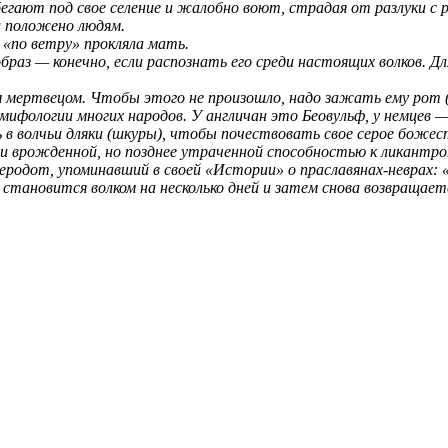
бегают под свое селение и жалобно воют, страдая от разлуки 
и положено людям.
«по ветру» прокляла мать.
 — конечно, если распознать его среди настоящих волков. Дл
ертвецом. Чтобы этого не произошло, надо зажать ему рот (
фологии многих народов. У англичан это Беовульф, у немцев — 
 в волчьи дляки (шкуры), чтобы почествовать свое серое божес
и врожденной, но позднее утраченной способностью к ликантроп
еродот, упоминавший в своей «Истории» о праславянах-неврах: 
становится волком на несколько дней и затем снова возвращает