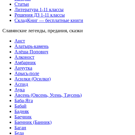
Статьи
Литература 1-11 классы
Решения ДЗ 1-11 классы
СкладКниг — бесплатные книги
Славянские легенды, предания, сказки
Аист
Алатырь-камень
Алёша Попович
Алконост
Амбарник
Анчутка
Арысь-поле
Асилки (Осилки)
Аспид
Аука
Авсень (Овсень, Усень, Таусень)
Баба-Яга
Бабай
Бадняк
Баечник
Баенник (Банник)
Баган
Беда