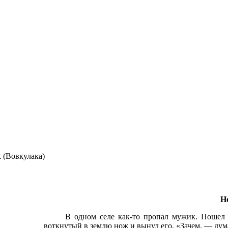
 (Вовкулака)
Н
В одном селе как-то пропал мужик. Пошел 
воткнутый в землю нож и вынул его. «Зачем, — дум