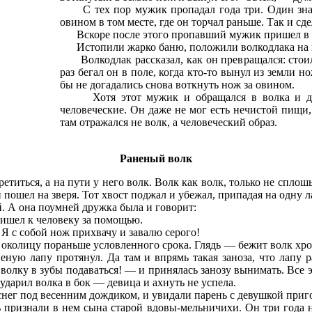
С тех пор мужик пропадал года три. Один знаха
овином в том месте, где он торчал раньше. Так и сде
Вскоре после этого пропавший мужик пришел в сво
Истопили жарко баню, положили волкодлака на по
Волкодлак рассказал, как он превращался: стоило
раз бегал он в поле, когда кто-то вынул из земли но
бы не догадались снова воткнуть нож за овином.
Хотя этот мужик и обращался в волка и долг
человеческие. Он даже не мог есть нечистой пищи,
там отражался не волк, а человеческий образ.
Раненый волк
етиться, а на пути у него волк. Волк как волк, только не сплошь
 пошел на зверя. Тот хвост поджал и убежал, припадая на одну л
. А она поумней дружка была и говорит:
ишел к человеку за помощью.
 с собой нож прихвачу и завалю серого!
колицу пораньше условленного срока. Глядь — бежит волк хромой,
еную лапу протянул. Да там и впрямь такая заноза, что лапу р
волку в зубы подаваться! — и принялась занозу вынимать. Все э
ударил волка в бок — девица и ахнуть не успела.
 снег под весенним дождиком, и увидали парень с девушкой приг
ризнали в нем сына старой вдовы-мельничихи. Он три года наз