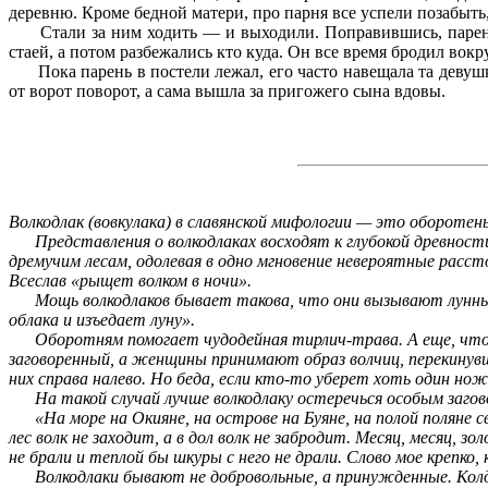
деревню. Кроме бедной матери, про парня все успели позабыть,
Стали за ним ходить — и выходили. Поправившись, парень ск
стаей, а потом разбежались кто куда. Он все время бродил вокр
Пока парень в постели лежал, его часто навещала та девушка,
от ворот поворот, а сама вышла за пригожего сына вдовы.
Волкодлак (вовкулака) в славянской мифологии — это оборотен
Представления о волкодлаках восходят к глубокой древности.
дремучим лесам, одолевая в одно мгновение невероятные рассто
Всеслав «рыщет волком в ночи».
Мощь волкодлаков бывает такова, что они вызывают лунные за
облака и изъедает луну».
Оборотням помогает чудодейная тирлич-трава. А еще, чтобы 
заговоренный, а женщины принимают образ волчиц, перекинувши
них справа налево. Но беда, если кто-то уберет хоть один но
На такой случай лучше волкодлаку остеречься особым загов
«На море на Окияне, на острове на Буяне, на полой поляне свет
лес волк не заходит, а в дол волк не забродит. Месяц, месяц, 
не брали и теплой бы шкуры с него не драли. Слово мое крепко,
Волкодлаки бывают не добровольные, а принужденные. Колдун