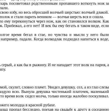
рь посоветовал родственникам пропавшего воткнуть нож за
лали.
ю избу, но весь обросший волчьей шерстью: волчьей длакой.
лок и стали парить веником — волчья шерсть вся и сошла.
 ему перекинуться через нож, как он становился волком. Как
ж. Прибежал, а его нет! И век бы ему бегать в таком виде, если
ое время бегал в стае, но чувства и мысли у него были
 например, падали. Когда волкодлак подходил напиться к воде,
 серый, а как бы в рыжину. И не нападает этот волк на парня, а
апу.
 скулит, словно плачет. Увидел девушку, сел, а из глаз слезы
аздуло всю.
Вынула девушка чистенький платочек, маленький
то время волк сидел молча, только иногда жалобно поскуливал.
ожего молодца в красной рубахе.
ад пропал бесследно, поехав на свадьбу к другу в соседнюю