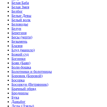
Белая Баба
Белая Змея
Белбог
Белые Девы
Белый волк
Беловодье
Белун
Берегиня
Бесы (черти)
Безымень
Блазня
Блуд (манило)
Божий суд
Богинки
Боян (Баян)
Боли-бошка
Болотники и болотницы
Боровик (Боровой)
Босорка
Босоркун (Ветрянник)
Брачный обряд
Бродницы
Бука
Дажьбог
Деды (Дзяды)