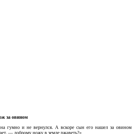
ож за овином
на гумно и не вернулся. А вскоре сын его нашел за овином
ает, — доброму ножу в земле ржаветь?»