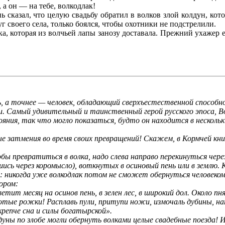
 а он — на тебе, волкодлак!
азал, что целую свадьбу обратил в волков злой колдун, котор
уг своего села, только боялся, чтобы охотники не подстрелили.
 которая из волчьей лапы занозу доставала. Прежний ухажер ее 
ь, а точнее — человек, обладающий сверхъестественной способн
 Самый удивительный и таинственный герой русского эпоса, Вол
яния, так что могло показаться, будто он находится в нескольк
тмения во время своих превращений! Скажем, в Кормчей книге 
превратиться в волка, надо слева направо перекинуться через 
сь через коромысло), воткнутых в осиновый пень или в землю. 
ж: никогда уже волкодлак потом не сможет обернуться человеком
ором:
ит месяц на осинов пень, в зелен лес, в широкий дол. Около пня
золотые рожки! Расплавь пули, притупи ножи, измочаль дубины, на
 крепче сна и силы богатырской».
ы по злобе могли обернуть волками целые свадебные поезда! 