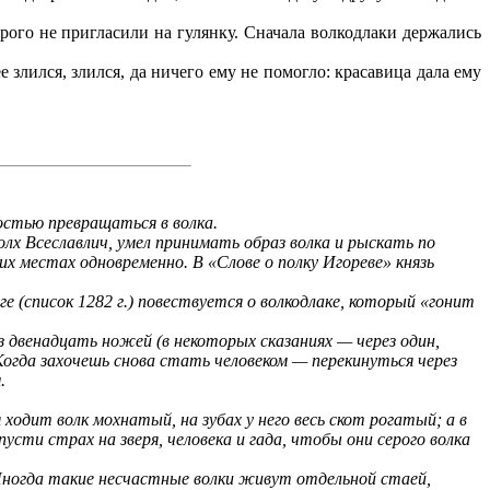
ого не пригласили на гулянку. Сначала волкодлаки держались
злился, злился, да ничего ему не помогло: красавица дала ему
остью превращаться в волка.
х Всеславлич, умел принимать образ волка и рыскать по
их местах одновременно. В «Слове о полку Игореве» князь
(список 1282 г.) повествуется о волкодлаке, который «гонит
двенадцать ножей (в некоторых сказаниях — через один,
Когда захочешь снова стать человеком — перекинуться через
.
 ходит волк мохнатый, на зубах у него весь скот рогатый; а в
пусти страх на зверя, человека и гада, чтобы они серого волка
Иногда такие несчастные волки живут отдельной стаей,