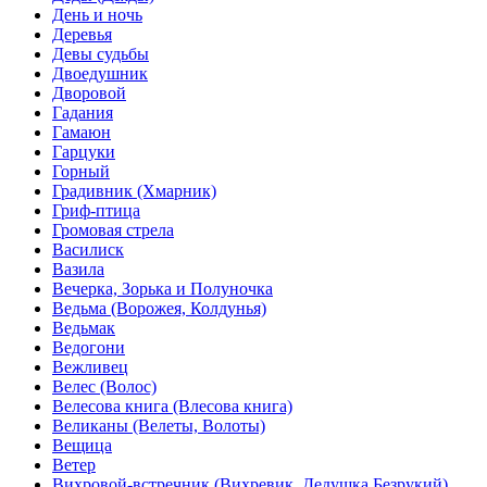
День и ночь
Деревья
Девы судьбы
Двоедушник
Дворовой
Гадания
Гамаюн
Гарцуки
Горный
Градивник (Хмарник)
Гриф-птица
Громовая стрела
Василиск
Вазила
Вечерка, Зорька и Полуночка
Ведьма (Ворожея, Колдунья)
Ведьмак
Ведогони
Вежливец
Велес (Волос)
Велесова книга (Влесова книга)
Великаны (Велеты, Волоты)
Вещица
Ветер
Вихровой-встречник (Вихревик, Дедушка Безрукий)