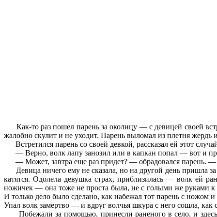
Как-то раз пошел парень за околицу — с девицей своей встр
жалобно скулит и не уходит. Парень выломал из плетня жердь и
Встретился парень со своей девкой, рассказал ей этот случай
— Верно, волк лапу занозил или в капкан попал — вот и пр
— Может, завтра еще раз придет? — обрадовался парень. — Я
Девица ничего ему не сказала, но на другой день пришла за о
катятся. Одолела девушка страх, приблизилась — волк ей ран
ножичек — она тоже не проста была, не с голыми же руками к 
И только дело было сделано, как набежал тот парень с ножом и 
Упал волк замертво — и вдруг волчья шкура с него сошла, как
Побежали за помощью, принесли раненого в село, и здесь п