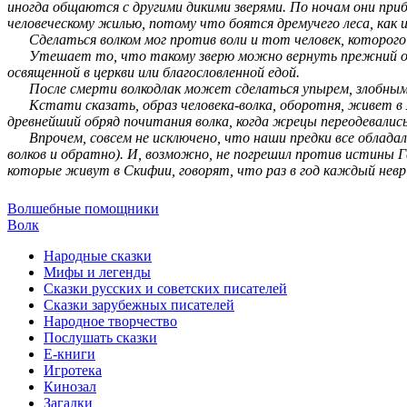
иногда общаются с другими дикими зверями. По ночам они при
человеческому жилью, потому что боятся дремучего леса, как 
Сделаться волком мог против воли и тот человек, которого 
Утешает то, что такому зверю можно вернуть прежний образ
освященной в церкви или благословленной едой.
После смерти волкодлак может сделаться упырем, злобным м
Кстати сказать, образ человека-волка, оборотня, живет в ми
древнейший обряд почитания волка, когда жрецы переодевались
Впрочем, совсем не исключено, что наши предки все обладал
волков и обратно). И, возможно, не погрешил против истины Г
которые живут в Скифии, говорят, что раз в год каждый невр 
Волшебные помощники
Волк
Народные сказки
Мифы и легенды
Сказки русских и советских писателей
Сказки зарубежных писателей
Народное творчество
Послушать сказки
Е-книги
Игротека
Кинозал
Загадки