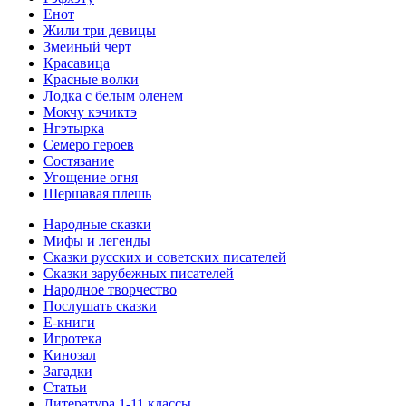
Енот
Жили три девицы
Змеиный черт
Красавица
Красные волки
Лодка с белым оленем
Мокчу кэчиктэ
Нгэтырка
Семеро героев
Состязание
Угощение огня
Шершавая плешь
Народные сказки
Мифы и легенды
Сказки русских и советских писателей
Сказки зарубежных писателей
Народное творчество
Послушать сказки
Е-книги
Игротека
Кинозал
Загадки
Статьи
Литература 1-11 классы