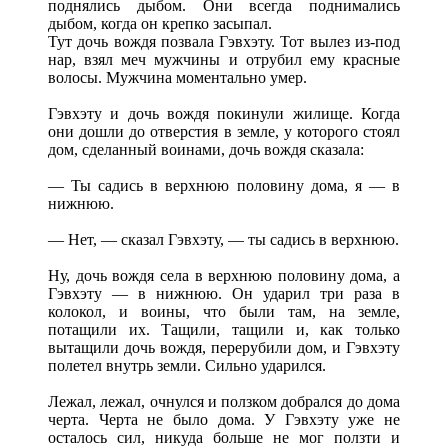
поднялись дыбом. Они всегда поднимались
дыбом, когда он крепко засыпал.
Тут дочь вождя позвала Гэвхэту. Тот вылез из-под
нар, взял меч мужчины и отрубил ему красные
волосы. Мужчина моментально умер.
Гэвхэту и дочь вождя покинули жилище. Когда
они дошли до отверстия в земле, у которого стоял
дом, сделанный воинами, дочь вождя сказала:
— Ты садись в верхнюю половину дома, я — в
нижнюю.
— Нет, — сказал Гэвхэту, — ты садись в верхнюю.
Ну, дочь вождя села в верхнюю половину дома, а
Гэвхэту — в нижнюю. Он ударил три раза в
колокол, и воины, что были там, на земле,
потащили их. Тащили, тащили и, как только
вытащили дочь вождя, перерубили дом, и Гэвхэту
полетел внутрь земли. Сильно ударился.
Лежал, лежал, очнулся и ползком добрался до дома
черта. Черта не было дома. У Гэвхэту уже не
осталось сил, никуда больше не мог ползти и