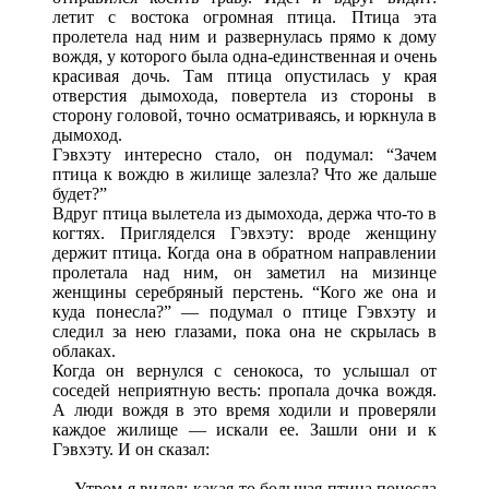
летит с востока огромная птица. Птица эта
пролетела над ним и развернулась прямо к дому
вождя, у которого была одна-единственная и очень
красивая дочь. Там птица опустилась у края
отверстия дымохода, повертела из стороны в
сторону головой, точно осматриваясь, и юркнула в
дымоход.
Гэвхэту интересно стало, он подумал: “Зачем
птица к вождю в жилище залезла? Что же дальше
будет?”
Вдруг птица вылетела из дымохода, держа что-то в
когтях. Пригляделся Гэвхэту: вроде женщину
держит птица. Когда она в обратном направлении
пролетала над ним, он заметил на мизинце
женщины серебряный перстень. “Кого же она и
куда понесла?” — подумал о птице Гэвхэту и
следил за нею глазами, пока она не скрылась в
облаках.
Когда он вернулся с сенокоса, то услышал от
соседей неприятную весть: пропала дочка вождя.
А люди вождя в это время ходили и проверяли
каждое жилище — искали ее. Зашли они и к
Гэвхэту. И он сказал:
— Утром я видел: какая-то большая птица понесла