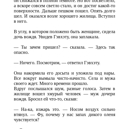
он снижался в полной темноте. Но вот посветлело,
а вскоре совсем светло стало, и он достиг какой-то
поверхности. Дальше пешком пошел. Опять долго
шел. И оказался возле хорошего жилища. Вступил
в него.
В углу, в котором положено быть женщине, сидела
дочь вождя. Увидев Гэвхэту, она заплакала.
— Ты зачем пришел? — сказала. — Здесь так
опасно.
— Ничего. Посмотрим, — ответил Гэвхэту.
Она накормила его досыта и уложила под нары.
Все вокруг вымыла чисто-начисто. Села и мужа
своего ждет. Много времени прошло.
Вдруг послышался шум, разные голоса. Затем в
жилище вошел хмурый человек — муж дочери
вождя. Бросил ей что-то, сказав:
— На-ка, изжарь это. — Носом воздух сильно
втянул. — Фу, почему у нас запах дикого оленя
чувствуется?