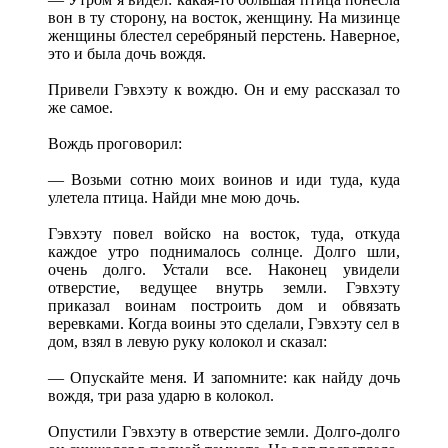
вон в ту сторону, на восток, женщину. На мизинце
женщины блестел серебряный перстень. Наверное,
это и была дочь вождя.
Привели Гэвхэту к вождю. Он и ему рассказал то
же самое.
Вождь проговорил:
— Возьми сотню моих воинов и иди туда, куда
улетела птица. Найди мне мою дочь.
Гэвхэту повел войско на восток, туда, откуда
каждое утро поднималось солнце. Долго шли,
очень долго. Устали все. Наконец увидели
отверстие, ведущее внутрь земли. Гэвхэту
приказал воинам построить дом и обвязать
веревками. Когда воины это сделали, Гэвхэту сел в
дом, взял в левую руку колокол и сказал:
— Опускайте меня. И запомните: как найду дочь
вождя, три раза ударю в колокол.
Опустили Гэвхэту в отверстие земли. Долго-долго