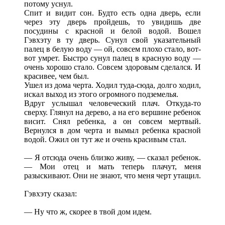
потому уснул.
Спит и видит сон. Будто есть одна дверь, если
через эту дверь пройдешь, то увидишь две
посудины с красной и белой водой. Вошел
Гэвхэту в ту дверь. Сунул свой указательный
палец в белую воду — ой, совсем плохо стало, вот-
вот умрет. Быстро сунул палец в красную воду —
очень хорошо стало. Совсем здоровым сделался. И
красивее, чем был.
Ушел из дома черта. Ходил туда-сюда, долго ходил,
искал выход из этого огромного подземелья.
Вдруг услышал человеческий плач. Откуда-то
сверху. Глянул на дерево, а на его вершине ребенок
висит. Снял ребенка, а он совсем мертвый.
Вернулся в дом черта и вымыл ребенка красной
водой. Ожил он тут же и очень красивым стал.
— Я отсюда очень близко живу, — сказал ребенок.
— Мои отец и мать теперь плачут, меня
разыскивают. Они не знают, что меня черт утащил.
Гэвхэту сказал:
— Ну что ж, скорее в твой дом идем.