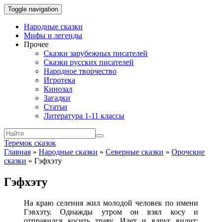
Toggle navigation
Народные сказки
Мифы и легенды
Прочее
Сказки зарубежных писателей
Сказки русских писателей
Народное творчество
Игротека
Кинозал
Загадки
Статьи
Литература 1-11 классы
Теремок сказок
Главная
»
Народные сказки
»
Северные сказки
»
Орочские
сказки
»
Гэфхэту
Гэфхэту
На краю селения жил молодой человек по имени
Гэвхэту. Однажды утром он взял косу и
отправился косить траву. Идет и вдруг видит: