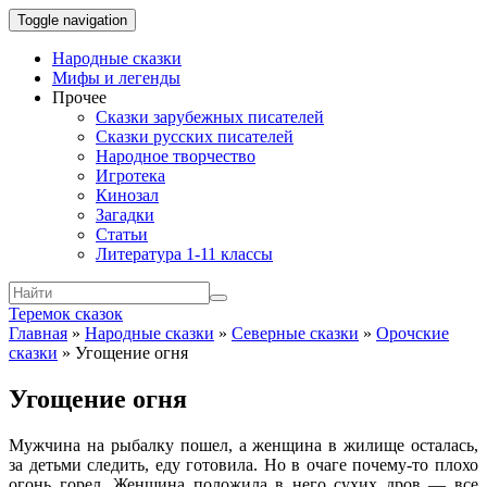
Toggle navigation
Народные сказки
Мифы и легенды
Прочее
Сказки зарубежных писателей
Сказки русских писателей
Народное творчество
Игротека
Кинозал
Загадки
Статьи
Литература 1-11 классы
Теремок сказок
Главная
»
Народные сказки
»
Северные сказки
»
Орочские
сказки
»
Угощение огня
Угощение огня
Мужчина на рыбалку пошел, а женщина в жилище осталась,
за детьми следить, еду готовила. Но в очаге почему-то плохо
огонь горел. Женщина положила в него сухих дров — все