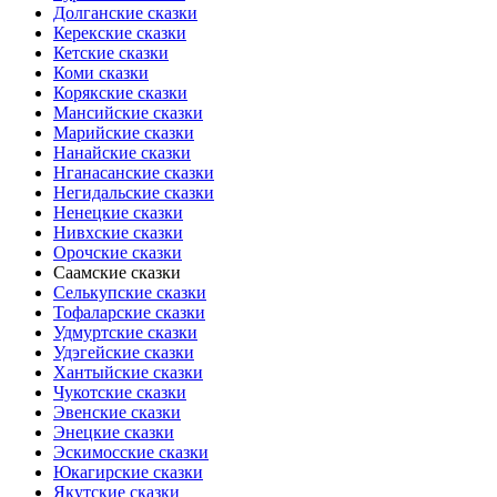
Долганские сказки
Керекские сказки
Кетские сказки
Коми сказки
Корякские сказки
Мансийские сказки
Марийские сказки
Нанайские сказки
Нганасанские сказки
Негидальские сказки
Ненецкие сказки
Нивхские сказки
Орочские сказки
Саамские сказки
Селькупские сказки
Тофаларские сказки
Удмуртские сказки
Удэгейские сказки
Хантыйские сказки
Чукотские сказки
Эвенские сказки
Энецкие сказки
Эскимосские сказки
Юкагирские сказки
Якутские сказки