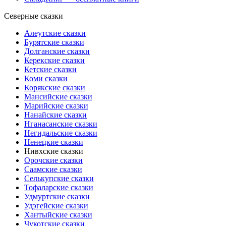
Северные сказки
Алеутские сказки
Бурятские сказки
Долганские сказки
Керекские сказки
Кетские сказки
Коми сказки
Корякские сказки
Мансийские сказки
Марийские сказки
Нанайские сказки
Нганасанские сказки
Негидальские сказки
Ненецкие сказки
Нивхские сказки
Орочские сказки
Саамские сказки
Селькупские сказки
Тофаларские сказки
Удмуртские сказки
Удэгейские сказки
Хантыйские сказки
Чукотские сказки