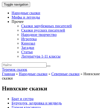
Toggle navigation
Народные сказки
Мифы и легенды
Прочее
Сказки зарубежных писателей
Сказки русских писателей
Народное творчество
Игротека
Кинозал
Загадки
Статьи
Литература 1-11 классы
Теремок сказок
Главная
»
Народные сказки
»
Северные сказки
»
Нивхские
сказки
Нивхские сказки
Брат и сестра
Бурундук, кедровка и медведь
Горная красавица