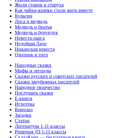
Жили старик и старуха
Как чайки-крачки стали жить вместе
Кульгин
Лиса и медведь
Медведь и братья
Медведь и бурундук
Невеста-ларга
Недобрая Ладо
Никанская невеста
Охотник и тигр
Народные сказки
Мифы и легенды
Сказки русских и советских писателей
Сказки зарубежных писателей
Народное творчество
Послушать сказки
Е-книги
Игротека
Кинозал
Загадки
Статьи
Литература 1-11 классы
Решения ДЗ 1-11 классы
СкладКниг — бесплатные книги