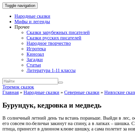
Toggle navigation
Народные сказки
Мифы и легенды
Прочее
Сказки зарубежных писателей
Сказки русских писателей
Народное творчество
Игротека
Кинозал
Загадки
Статьи
Литература 1-11 классы
Теремок сказок
Главная
»
Народные сказки
»
Северные сказки
»
Нивхские сказ
Бурундук, кедровка и медведь
В солнечный летний день ты встань пораньше. Выйди в лес, 
его совсем по-беличьи закинут на спину, а в лапках – шишка. 
птица, принесет в длинном клюве шишку, а сама полетит за но