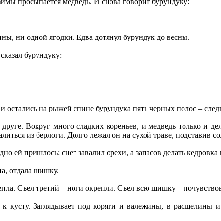
 зимы просыпается медведь. И снова говорит бурундуку:
ины, ни одной ягодки. Едва дотянул бурундук до весны.
 сказал бурундуку:
к и остались на рыжей спине бурундука пять черных полос – сле
друге. Вокруг много сладких кореньев, и медведь только и дела
алиться из берлоги. Долго лежал он на сухой траве, подставив 
удно ей пришлось: снег завалил орехи, а запасов делать кедровк
на, отдала шишку.
епла. Съел третий – ноги окрепли. Съел всю шишку – почувствов
та к кусту. Заглядывает под коряги и валежины, в расщелины