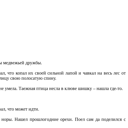
ды медвежьей дружбы.
л, что копал их своей сильной лапой и чавкал на весь лес от
солнцу свою полосатую спину.
а не умела. Таежная птица несла в клюве шишку – нашла где-то.
ал, что может идти.
 и норы. Нашел прошлогодние орехи. Поел сам да поделился с