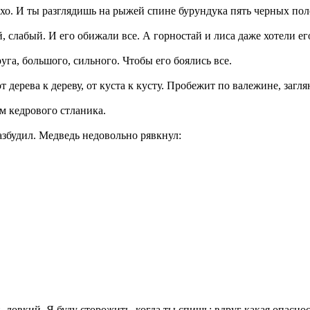
хо. И ты разглядишь на рыжей спине бурундука пять черных пол
слабый. И его обижали все. А горностай и лиса даже хотели его
га, большого, сильного. Чтобы его боялись все.
т дерева к дереву, от куста к кусту. Пробежит по валежине, загл
м кедрового стланика.
азбудил. Медведь недовольно рявкнул:
ловкий. Я буду сторожить, когда ты спишь: вдруг какая опаснос