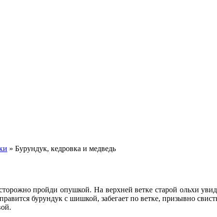
ки
»
Бурундук, кедровка и медведь
осторожно пройди опушкой. На верхней ветке старой ольхи увид
Справится бурундук с шишкой, забегает по ветке, призывно свис
вой.