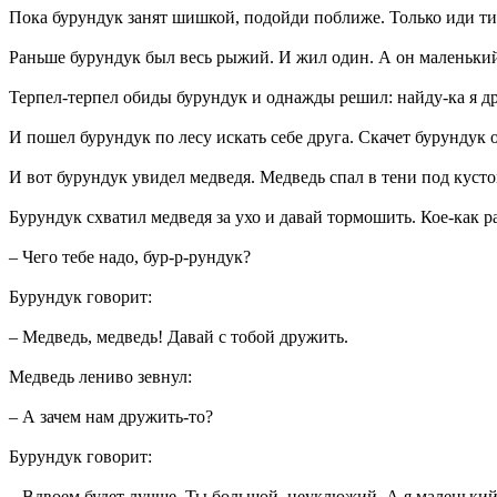
Пока бурундук занят шишкой, подойди поближе. Только иди ти
Раньше бурундук был весь рыжий. И жил один. А он маленький, 
Терпел-терпел обиды бурундук и однажды решил: найду-ка я дру
И пошел бурундук по лесу искать себе друга. Скачет бурундук о
И вот бурундук увидел медведя. Медведь спал в тени под кусто
Бурундук схватил медведя за ухо и давай тормошить. Кое-как р
– Чего тебе надо, бур-р-рундук?
Бурундук говорит:
– Медведь, медведь! Давай с тобой дружить.
Медведь лениво зевнул:
– А зачем нам дружить-то?
Бурундук говорит:
– Вдвоем будет лучше. Ты большой, неуклюжий. А я маленький, 