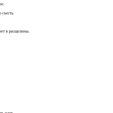
ос.
 съесть.
янет в расщелины.
ть идет.