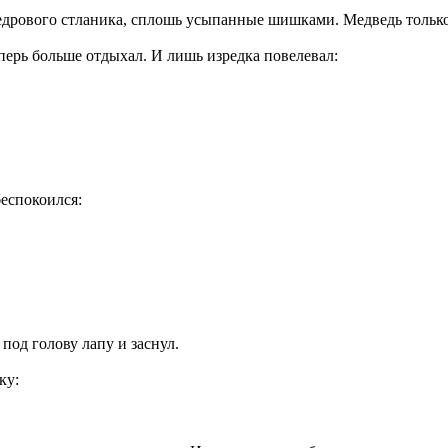
рового стланика, сплошь усыпанные шишками. Медведь только и 
еперь больше отдыхал. И лишь изредка повелевал:
беспокоился:
под голову лапу и заснул.
ку: