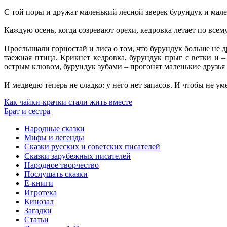
С той поры и дружат маленький лесной зверек бурундук и мале
Каждую осень, когда созревают орехи, кедровка летает по всем
Прослышали горностай и лиса о том, что бурундук больше не др
таежная птица. Крикнет кедровка, бурундук прыг с ветки и –
острым клювом, бурундук зубами – прогонят маленькие друзья 
И медведю теперь не сладко: у него нет запасов. И чтобы не умер
Как чайки-крачки стали жить вместе
Брат и сестра
Народные сказки
Мифы и легенды
Сказки русских и советских писателей
Сказки зарубежных писателей
Народное творчество
Послушать сказки
Е-книги
Игротека
Кинозал
Загадки
Статьи