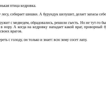
нькая птица кедровка.
у лесу, собирает шишки. А бурундук шелушит, делает запасы себе
ужит с медведем, обрадовались, решили съесть. Но не тут-то был
 в нору. А когда на кедровку нападает какой враг, проворный 
своих врагов.
еть с голоду, он только и знает: всю зиму сосет лапу.