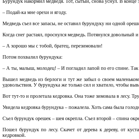
Бурундук накормил медведя. Тот, сытый, снова уснул. В конце
– Подай-ка мне орехи и ягоду.
Медведь съел все запасы, не оставил бурундуку ни одной ореш
Когда снег растаял, проснулся медведь. Потянулся довольный и
– А хорошо мы с тобой, братец, перезимовали!
Потом похвалил бурундука:
– А ты, малыш, молодец! – И погладил лапой по его спине. Та
Вышел медведь из берлоги и тут же забыл о своем маленьком 
удовольствия. У бурундука же только сил и хватило, чтобы выв
Вот тут-то и пролетала кедровка. Она тоже зимовала в лесу. Тр
Увидела кедровка бурундука – пожалела. Хоть сама была голод
Съел бурундук орешек – шея окрепла. Съел второй – спина окр
Пошел бурундук по лесу. Скачет от дерева к дереву, от кус
кедровкой.