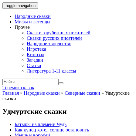
Toggle navigation
Народные сказки
Мифы и легенды
Прочее
Сказки зарубежных писателей
Сказки русских писателей
Народное творчество
Игротека
Кинозал
Загадки
Статьи
Литература 1-11 классы
Теремок сказок
Главная
»
Народные сказки
»
Северные сказки
»
Удмуртские
сказки
Удмуртские сказки
Батыры из племени Чудь
Как купец хотел солнце остановить
Мышь и воробей