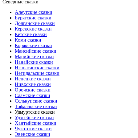
Северные сказки
Алеутские сказки
Бурятские сказки
Долганские сказки
Керекские сказки
Кетские сказки
Коми сказки
Корякские сказки
Мансийские сказки
Марийские сказки
Нанайские сказки
Нганасанские сказки
Негидальские сказки
Ненецкие сказки
Нивхские сказки
Орочские сказки
Саамские сказки
Селькупские сказки
Тофаларские сказки
Удмуртские сказки
Удэгейские сказки
Хантыйские сказки
Чукотские сказки
Эвенские сказки