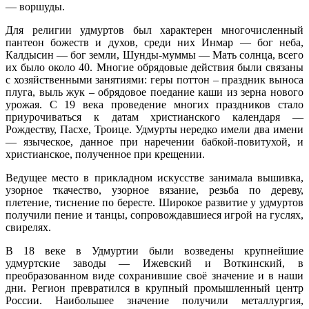
— воршуды.
Для религии удмуртов был характерен многочисленный
пантеон божеств и духов, среди них Инмар — бог неба,
Калдысин — бог земли, Шунды-муммы — Мать солнца, всего
их было около 40. Многие обрядовые действия были связаны
с хозяйственными занятиями: геры поттон – праздник выноса
плуга, выль жук – обрядовое поедание каши из зерна нового
урожая. С 19 века проведение многих праздников стало
приурочиваться к датам христианского календаря —
Рождеству, Пасхе, Троице. Удмурты нередко имели два имени
— языческое, данное при наречении бабкой-повитухой, и
христианское, полученное при крещении.
Ведущее место в прикладном искусстве занимала вышивка,
узорное ткачество, узорное вязание, резьба по дереву,
плетение, тиснение по бересте. Широкое развитие у удмуртов
получили пение и танцы, сопровождавшиеся игрой на гуслях,
свирелях.
В 18 веке в Удмуртии были возведены крупнейшие
удмуртские заводы — Ижевский и Воткинский, в
преобразованном виде сохранившие своё значение и в наши
дни. Регион превратился в крупный промышленный центр
России. Наибольшее значение получили металлургия,