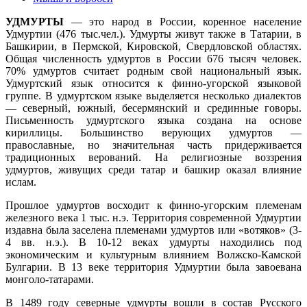
УДМУРТЫ
— это народ в России, коренное население
Удмуртии (476 тыс.чел.). Удмурты живут также в Татарии, в
Башкирии, в Пермской, Кировской, Свердловской областях.
Общая численность удмуртов в России 676 тысяч человек.
70% удмуртов считает родным свой национальный язык.
Удмуртский язык относится к финно-угорской языковой
группе. В удмуртском языке выделяется несколько диалектов
— северный, южный, бесермянский и срединные говоры.
Письменность удмуртского языка создана на основе
кириллицы. Большинство верующих удмуртов —
православные, но значительная часть придерживается
традиционных верований. На религиозные воззрения
удмуртов, живущих среди татар и башкир оказал влияние
ислам.
Прошлое удмуртов восходит к финно-угорским племенам
железного века 1 тыс. н.э. Территория современной Удмуртии
издавна была заселена племенами удмуртов или «вотяков» (3-
4 вв. н.э.). В 10-12 веках удмурты находились под
экономическим и культурным влиянием Волжско-Камской
Булгарии. В 13 веке территория Удмуртии была завоевана
монголо-татарами.
В 1489 году северные удмурты вошли в состав Русского