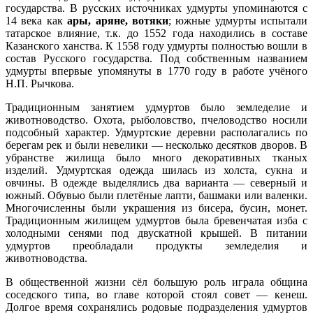
государства. В русских источниках удмурты упоминаются с
14 века как
ары, аряне, вотяки
; южные удмурты испытали
татарское влияние, т.к. до 1552 года находились в составе
Казанского ханства. К 1558 году удмурты полностью вошли в
состав Русского государства. Под собственным названием
удмурты впервые упомянуты в 1770 году в работе учёного
Н.П. Рычкова.
Традиционным занятием удмуртов было земледелие и
животноводство. Охота, рыболовство, пчеловодство носили
подсобный характер. Удмуртские деревни располагались по
берегам рек и были невелики — несколько десятков дворов. В
убранстве жилища было много декоративных тканых
изделий. Удмуртская одежда шилась из холста, сукна и
овчины. В одежде выделялись два варианта — северный и
южный. Обувью были плетёные лапти, башмаки или валенки.
Многочисленны были украшения из бисера, бусин, монет.
Традиционным жилищем удмуртов была бревенчатая изба с
холодными сенями под двускатной крышей. В питании
удмуртов преобладали продукты земледелия и
животноводства.
В общественной жизни сёл большую роль играла община
соседского типа, во главе которой стоял совет — кенеш.
Долгое время сохранялись родовые подразделения удмуртов