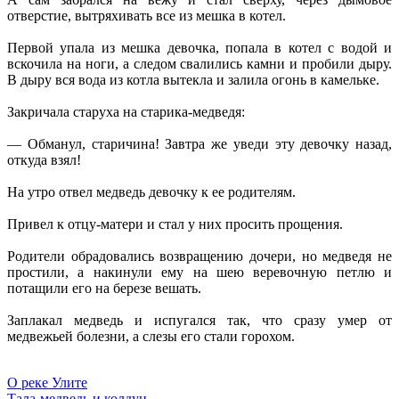
отверстие, вытряхивать все из мешка в котел.
Первой упала из мешка девочка, попала в котел с водой и
вскочила на ноги, а следом свалились камни и пробили дыру.
В дыру вся вода из котла вытекла и залила огонь в камельке.
Закричала старуха на старика-медведя:
— Обманул, старичина! Завтра же уведи эту девочку назад,
откуда взял!
На утро отвел медведь девочку к ее родителям.
Привел к отцу-матери и стал у них просить прощения.
Родители обрадовались возвращению дочери, но медведя не
простили, а накинули ему на шею веревочную петлю и
потащили его на березе вешать.
Заплакал медведь и испугался так, что сразу умер от
медвежьей болезни, а слезы его стали горохом.
О реке Улите
Тала-медведь и колдун