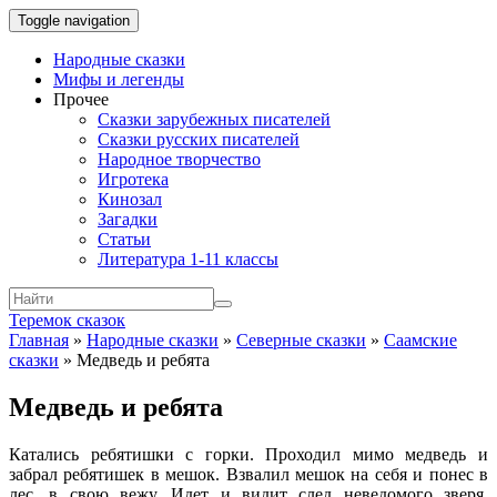
Toggle navigation
Народные сказки
Мифы и легенды
Прочее
Сказки зарубежных писателей
Сказки русских писателей
Народное творчество
Игротека
Кинозал
Загадки
Статьи
Литература 1-11 классы
Теремок сказок
Главная
»
Народные сказки
»
Северные сказки
»
Саамские
сказки
»
Медведь и ребята
Медведь и ребята
Катались ребятишки с горки. Проходил мимо медведь и
забрал ребятишек в мешок. Взвалил мешок на себя и понес в
лес, в свою вежу. Идет и видит след неведомого зверя.