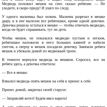
Медведь положил мешок на снег, сказал ребятам: — Не
уходите, я скоро приду! И ушел по следу.
У одного мальчика был ножик. Мальчик разрезал в мешке
дыру, и в нее вылезли все ребятишки, кроме одной девочки.
Девочка решила остаться в мешке — чтобы отвечать медведю,
когда он будет спрашивать, тут ли дети.
Чтобы мешок. не показался медведю пустым и легким,
ребятишки наложили в него больших камней и набили
снегом, а сверху в мешок посадили девочку. Завязали ребята
мешок и убежали домой по медвежьей тропе.
В темноте вернулся медведь за мешком. Спросил, все ли
ребята здесь, а девочка ответила:
— Все в мешке.
Взвалил медведь опять мешок на себя и принес к себе.
Принес домой, закричал своей старухе:
— Заправляй котел! Будем мясо варить!
А сам забрался на вежу и стал сверху, через дымовое