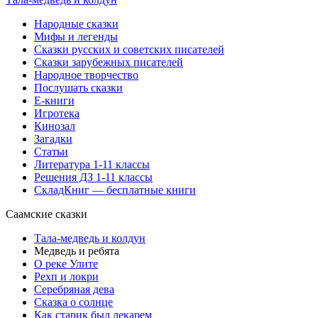
Народные сказки
Мифы и легенды
Сказки русских и советских писателей
Сказки зарубежных писателей
Народное творчество
Послушать сказки
Е-книги
Игротека
Кинозал
Загадки
Статьи
Литература 1-11 классы
Решения ДЗ 1-11 классы
СкладКниг — бесплатные книги
Саамские сказки
Тала-медведь и колдун
Медведь и ребята
О реке Улите
Рехп и локри
Серебряная дева
Сказка о солнце
Как старик был лекарем