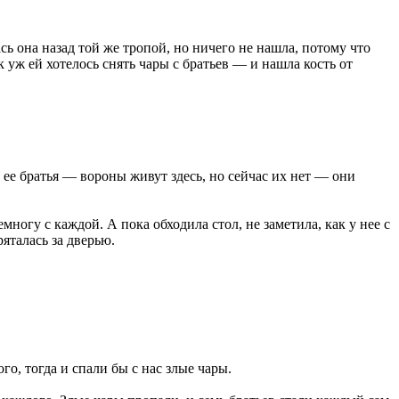
ась она назад той же тропой, но ничего не нашла, потому что
 уж ей хотелось снять чары с братьев — и нашла кость от
о ее братья — вороны живут здесь, но сейчас их нет — они
многу с каждой. А пока обходила стол, не заметила, как у нее с
яталась за дверью.
о, тогда и спали бы с нас злые чары.