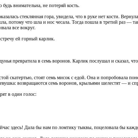
 будь внимательна, не потеряй кость.
азалась стеклянная гора, увидела, что в руке нет кости. Вернул
а, потому что шла и нос чесала. Тогда пошла в третий раз — так
вала все вокруг.
встречу ей горный карлик.
лдунья превратила в семь воронов. Карлик послушал и сказал, чт
той скатертью, стоят семь мисок с едой. Она и попробовала поне
девушка: возвращаются семь воронов, крыльями шелестят — и спр
рят в один голос:
час здесь! Дала бы нам по ломтику тыквы, поцеловала бы каждог