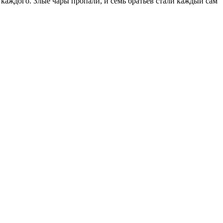
а каждого. Злые чары пропали, и семь братьев стали каждый сам