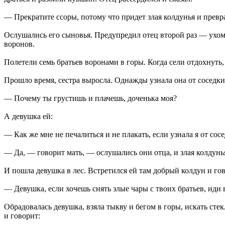
— Прекратите ссоры, потому что придет злая колдунья и превра
Ослушались его сыновья. Предупредил отец второй раз — ухом 
воронов.
Полетели семь братьев воронами в горы. Когда сели отдохнуть
Прошло время, сестра выросла. Однажды узнала она от соседки 
— Почему ты грустишь и плачешь, доченька моя?
А девушка ей:
— Как же мне не печалиться и не плакать, если узнала я от сос
— Да, — говорит мать, — ослушались они отца, и злая колдунья
И пошла девушка в лес. Встретился ей там добрый колдун и го
— Девушка, если хочешь снять злые чары с твоих братьев, иди в
Обрадовалась девушка, взяла тыкву и бегом в горы, искать сте
и говорит: