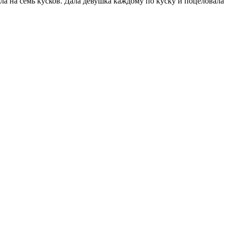
ула на семь кусков. Дала девушка каждому по куску и поцеловал