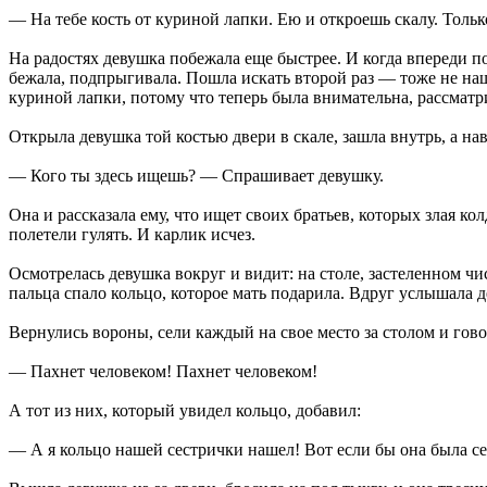
— На тебе кость от куриной лапки. Ею и откроешь скалу. Только
На радостях девушка побежала еще быстрее. И когда впереди пок
бежала, подпрыгивала. Пошла искать второй раз — тоже не нашл
куриной лапки, потому что теперь была внимательна, рассматри
Открыла девушка той костью двери в скале, зашла внутрь, а на
— Кого ты здесь ищешь? — Спрашивает девушку.
Она и рассказала ему, что ищет своих братьев, которых злая ко
полетели гулять. И карлик исчез.
Осмотрелась девушка вокруг и видит: на столе, застеленном чис
пальца спало кольцо, которое мать подарила. Вдруг услышала 
Вернулись вороны, сели каждый на свое место за столом и гово
— Пахнет человеком! Пахнет человеком!
А тот из них, который увидел кольцо, добавил:
— А я кольцо нашей сестрички нашел! Вот если бы она была сей