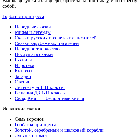
Вышла девушка из-за двери, бросила на пол тыкву, и она тресн
собой.
Горбатая принцесса
Народные сказки
Мифы и легенды
Сказки русских и советских писателей
Сказки зарубежных писателей
Народное творчество
Послушать сказки
Е-книги
Игротека
Кинозал
Загадки
Статьи
Литература 1-11 классы
Решения ДЗ 1-11 классы
СкладКниг — бесплатные книги
Испанские сказки
Семь воронов
Горбатая принцесса
Золотой, серебряный и шелковый корабли
Лягушка и змея