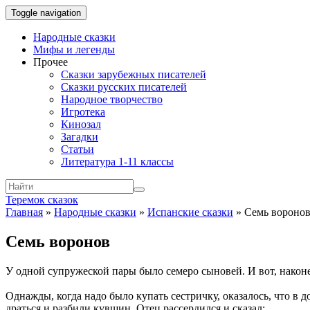
Toggle navigation
Народные сказки
Мифы и легенды
Прочее
Сказки зарубежных писателей
Сказки русских писателей
Народное творчество
Игротека
Кинозал
Загадки
Статьи
Литература 1-11 классы
Теремок сказок
Главная
»
Народные сказки
»
Испанские сказки
»
Семь вороно
Семь воронов
У одной супружеской пары было семеро сыновей. И вот, наконе
Однажды, когда надо было купать сестричку, оказалось, что в д
драться и разбили кувшин. Отец рассердился и сказал: