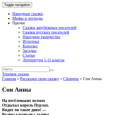
Toggle navigation
Народные сказки
Мифы и легенды
Прочее
Сказки зарубежных писателей
Сказки русских писателей
Народное творчество
Игротека
Кинозал
Загадки
Статьи
Литература 1-11 классы
Теремок сказок
Главная
»
Расскажи свою сказку
»
Сборник
»
Сон Анны
Сон Анны
На весёленьких холмах
Отдыхал король Пурлах.
Видит он такое диво! —
Волны хлынули с залива