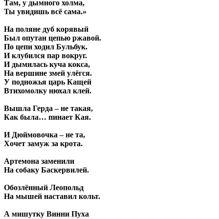
Там, у дымного холма,
Ты увидишь всё сама.»
На поляне дуб корявый
Был опутан цепью ржавой.
По цепи ходил Бульбук.
И клубился пар вокруг.
И дымилась куча кокса,
На вершине змей улёгся.
У подножья царь Кащей
Втихомолку нюхал клей.
Вышла Герда – не такая,
Как была… пинает Кая.
И Дюймовочка – не та,
Хочет замуж за крота.
Артемона заменили
На собаку Баскервилей.
Обозлённый Леопольд
На мышей наставил кольт.
А мишутку Винни Пуха