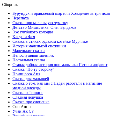
Сборник
Бурундук и оранжевый шар или Хождение за три поля
Черепаха
Сказка про маленькую чумазку
Детство Мишастика. Олег Булдаков
Эхо глубокого колодца
Клоун и Фея
Сказка в стихах оудалом котейке Мурчике
История маленькой снежинки
Маленькие сказки
Непослушный мальчик
Пасхальная сказка
Старая добрая история про мальчика Петю и алфавит
Сказка "По ту сторону"
Принцесса Аня
Сказка для малышей
Сказка о том, как мы с Надей работали в магазине
модной одежды
Сказка о Тишине
Сладкая ловушка
Сказка про слоненка
Сон Анны
Учан Ак Су
Вошебный желудь