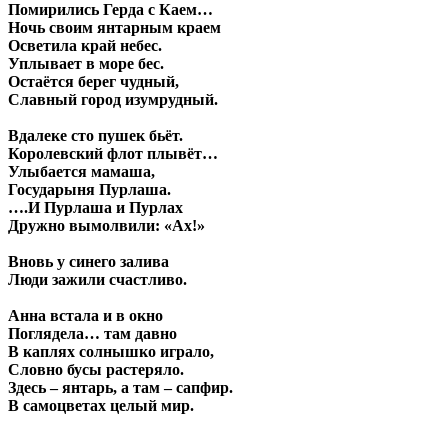
Помирились Герда с Каем…
Ночь своим янтарным краем
Осветила край небес.
Уплывает в море бес.
Остаётся берег чудный,
Славный город изумрудный.
Вдалеке сто пушек бьёт.
Королевский флот плывёт…
Улыбается мамаша,
Государыня Пурлаша.
….И Пурлаша и Пурлах
Дружно вымолвили: «Ах!»
Вновь у синего залива
Люди зажили счастливо.
Анна встала и в окно
Поглядела… там давно
В каплях солнышко играло,
Словно бусы растеряло.
Здесь – янтарь, а там – сапфир.
В самоцветах целый мир.