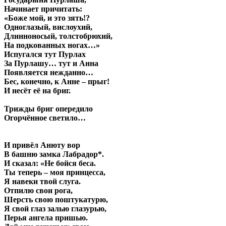
Начинает причитать:
«Боже мой, и это зять!?
Одноглазый, вислоухий,
Длинноносый, толстобрюхий,
На подкованных ногах…»
Испугался тут Пурлах
За Пурлашу… тут и Анна
Появляется нежданно…
Бес, конечно, к Анне – прыг!
И несёт её на бриг.
Трижды бриг опередило
Огорчённое светило…
И привёл Анюту вор
В башню замка Лабрадор*.
И сказал: «Не бойся беса.
Ты теперь – моя принцесса,
Я навеки твой слуга.
Отпилю свои рога,
Шерсть свою поштукатурю,
Я свой глаз залью глазурью,
Перья ангела пришью.