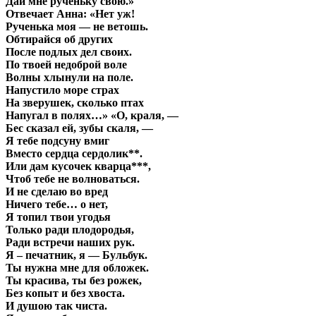
Дай мне рученьку свою.»
Отвечает Анна: «Нет уж!
Рученька моя — не ветошь.
Обтирайся об других
После подлых дел своих.
По твоей недоброй воле
Волны хлынули на поле.
Напустило море страх
На зверушек, сколько птах
Напугал в полях…» «О, краля, —
Бес сказал ей, зубы скаля, —
Я тебе подсуну вмиг
Вместо сердца сердолик**.
Или дам кусочек кварца***,
Чтоб тебе не волноваться.
И не сделаю во вред
Ничего тебе… о нет,
Я топил твои угодья
Только ради плодородья,
Ради встречи наших рук.
Я – печатник, я — Бульбук.
Ты нужна мне для обложек.
Ты красива, ты без рожек,
Без копыт и без хвоста.
И душою так чиста.