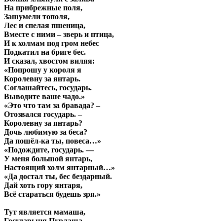
На прибрежные поля,
Зашумели тополя,
Лес и спелая пшеница,
Вместе с ними – зверь и птица,
И к холмам под гром небес
Подкатил на бриге бес.
И сказал, хвостом виляя:
«Попрошу у короля я
Королевну за янтарь.
Соглашайтесь, государь.
Выводите ваше чадо.»
«Это что там за бравада? –
Отозвался государь. –
Королевну за янтарь?
Дочь любимую за беса?
Да пошёл-ка ты, повеса…»
«Подождите, государь. —
У меня большой янтарь,
Настоящий холм янтарный…»
«Да достал ты, бес бездарный.
Дай хоть гору янтаря,
Всё стараться будешь зря.»
Тут является мамаша,
Государыня Пурлаша,