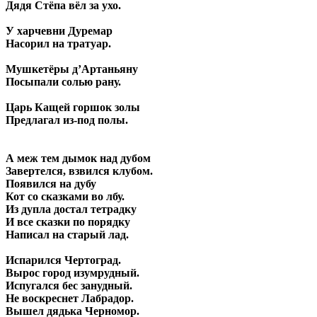
Дядя Стёпа вёл за ухо.
У харчевни Дуремар
Насорил на тратуар.
Мушкетёры д’Артаньяну
Посыпали солью рану.
Царь Кащей горшок золы
Предлагал из-под полы.
А меж тем дымок над дубом
Завертелся, взвился клубом.
Появился на дубу
Кот со сказками во лбу.
Из дупла достал тетрадку
И все сказки по порядку
Написал на старый лад.
Испарился Чертоград.
Вырос город изумрудный.
Испугался бес занудный.
Не воскреснет Лабрадор.
Вышел дядька Черномор.