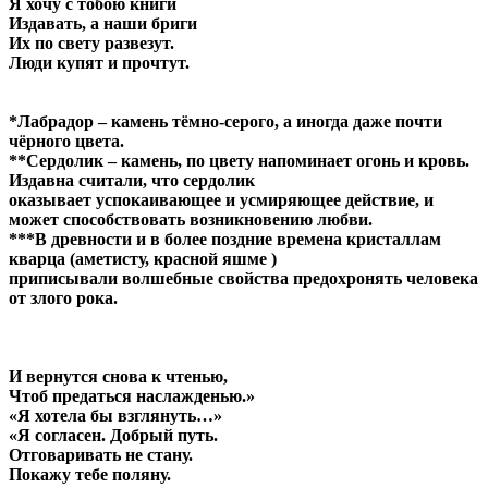
Я хочу с тобою книги
Издавать, а наши бриги
Их по свету развезут.
Люди купят и прочтут.
*Лабрадор – камень тёмно-серого, а иногда даже почти
чёрного цвета.
**Сердолик – камень, по цвету напоминает огонь и кровь.
Издавна считали, что сердолик
оказывает успокаивающее и усмиряющее действие, и
может способствовать возникновению любви.
***В древности и в более поздние времена кристаллам
кварца (аметисту, красной яшме )
приписывали волшебные свойства предохронять человека
от злого рока.
И вернутся снова к чтенью,
Чтоб предаться наслажденью.»
«Я хотела бы взглянуть…»
«Я согласен. Добрый путь.
Отговаривать не стану.
Покажу тебе поляну.