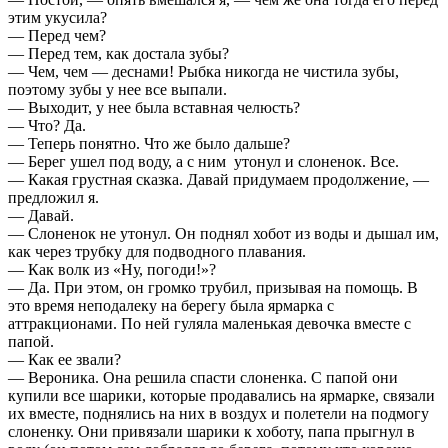
этим укусила?
— Перед чем?
— Перед тем, как достала зубы?
— Чем, чем — деснами! Рыбка никогда не чистила зубы,
поэтому зубы у нее все выпали.
— Выходит, у нее была вставная челюсть?
— Что? Да.
— Теперь понятно. Что же было дальше?
— Берег ушел под воду, а с ним утонул и слоненок. Все.
— Какая грустная сказка. Давай придумаем продолжение, —
предложил я.
— Давай.
— Слоненок не утонул. Он поднял хобот из воды и дышал им,
как через трубку для подводного плавания.
— Как волк из «Ну, погоди!»?
— Да. При этом, он громко трубил, призывая на помощь. В
это время неподалеку на берегу была ярмарка с
аттракционами. По ней гуляла маленькая девочка вместе с
папой.
— Как ее звали?
— Вероника. Она решила спасти слоненка. С папой они
купили все шарики, которые продавались на ярмарке, связали
их вместе, поднялись на них в воздух и полетели на подмогу
слоненку. Они привязали шарики к хоботу, папа прыгнул в