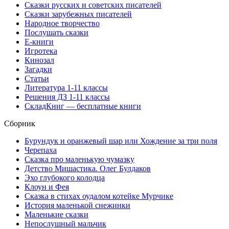
Сказки русских и советских писателей
Сказки зарубежных писателей
Народное творчество
Послушать сказки
Е-книги
Игротека
Кинозал
Загадки
Статьи
Литература 1-11 классы
Решения ДЗ 1-11 классы
СкладКниг — бесплатные книги
Сборник
Бурундук и оранжевый шар или Хождение за три поля
Черепаха
Сказка про маленькую чумазку
Детство Мишастика. Олег Булдаков
Эхо глубокого колодца
Клоун и Фея
Сказка в стихах оудалом котейке Мурчике
История маленькой снежинки
Маленькие сказки
Непослушный мальчик