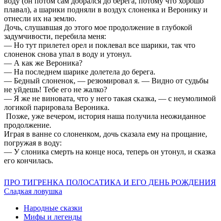
воду (он потом сам добрался до берега, потому что хорошо
плавал), а шарики подняли в воздух слоненка и Веронику и
отнесли их на землю.
Дочь, слушавшая до этого мое продолжение в глубокой
задумчивости, перебила меня:
— Но тут прилетел орел и поклевал все шарики, так что
слоненок снова упал в воду и утонул.
— А как же Вероника?
— На последнем шарике долетела до берега.
— Бедный слоненок, — резюмировал я. — Видно от судьбы
не уйдешь! Тебе его не жалко?
— Я же не виновата, что у него такая сказка, — с неумолимой
логикой парировала Вероника.
Позже, уже вечером, история наша получила неожиданное
продолжение.
Играя в ванне со слоненком, дочь сказала ему на прощание,
погружая в воду:
— У слоника смерть на конце носа, теперь он утонул, и сказка
его кончилась.
ПРО ТИГРЕНКА ПОЛОСАТИКА И ЕГО ДЕНЬ РОЖДЕНИЯ
Сладкая ловушка
Народные сказки
Мифы и легенды