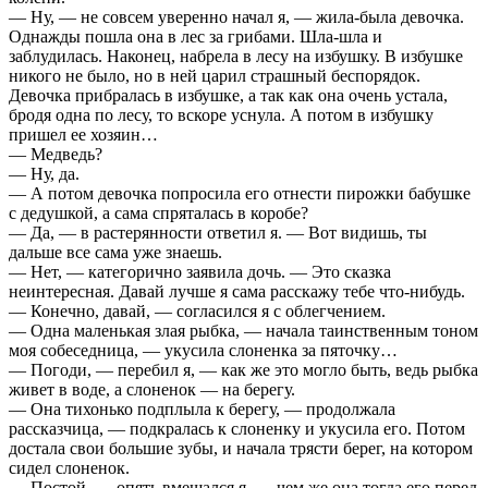
— Ну, — не совсем уверенно начал я, — жила-была девочка.
Однажды пошла она в лес за грибами. Шла-шла и
заблудилась. Наконец, набрела в лесу на избушку. В избушке
никого не было, но в ней царил страшный беспорядок.
Девочка прибралась в избушке, а так как она очень устала,
бродя одна по лесу, то вскоре уснула. А потом в избушку
пришел ее хозяин…
— Медведь?
— Ну, да.
— А потом девочка попросила его отнести пирожки бабушке
с дедушкой, а сама спряталась в коробе?
— Да, — в растерянности ответил я. — Вот видишь, ты
дальше все сама уже знаешь.
— Нет, — категорично заявила дочь. — Это сказка
неинтересная. Давай лучше я сама расскажу тебе что-нибудь.
— Конечно, давай, — согласился я с облегчением.
— Одна маленькая злая рыбка, — начала таинственным тоном
моя собеседница, — укусила слоненка за пяточку…
— Погоди, — перебил я, — как же это могло быть, ведь рыбка
живет в воде, а слоненок — на берегу.
— Она тихонько подплыла к берегу, — продолжала
рассказчица, — подкралась к слоненку и укусила его. Потом
достала свои большие зубы, и начала трясти берег, на котором
сидел слоненок.
— Постой, — опять вмешался я, — чем же она тогда его перед