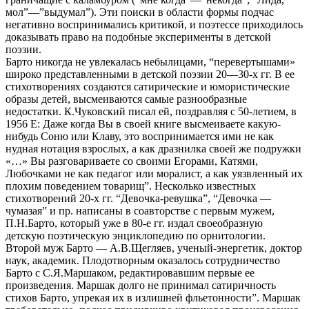
мол”—”выдумал”). Эти поиски в области формы подчас
негативно воспринимались критикой, и поэтессе приходилось
доказывать право на подобные эксперименты в детской
поэзии.
Барто никогда не увлекалась небылицами, “перевертышами»
широко представленными в детской поэзии 20—30-х гг. В ее
стихотворениях создаются сатирические и юмористические
образы детей, высмеиваются самые разнообразные
недостатки. К.Чуковский писал ей, поздравляя с 50-летием, в
1956 Е: Даже когда Вы в своей книге высмеиваете какую-
нибудь Соню или Клаву, это воспринимается ими не как
нудная нотация взрослых, а как дразнилка своей же подружки
«…» Вы разговариваете со своими Егорами, Катями,
Любочками не как педагог или моралист, а как уязвленный их
плохим поведением товарищ”. Несколько известных
стихотворений 20-х гг. “Девочка-ревушка”, “Девочка —
чумазая” и пр. написаны в соавторстве с первым мужем,
П.Н.Барто, который уже в 80-е гг. издал своеобразную
детскую поэтическую энциклопедию по орнитологии.
Второй муж Барто — А.В.Щегляев, ученый-энергетик, доктор
наук, академик. Плодотворным оказалось сотрудничество
Барто с С.Я.Маршаком, редактировавшим первые ее
произведения. Маршак долго не принимал сатиричность
стихов Барто, упрекая их в излишней фльетонности”. Маршак