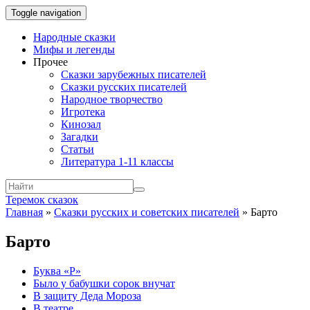
Toggle navigation
Народные сказки
Мифы и легенды
Прочее
Сказки зарубежных писателей
Сказки русских писателей
Народное творчество
Игротека
Кинозал
Загадки
Статьи
Литература 1-11 классы
Теремок сказок
Главная
»
Сказки русских и советских писателей
»
Барто
Барто
Буква «Р»
Было у бабушки сорок внучат
В защиту Деда Мороза
В театре