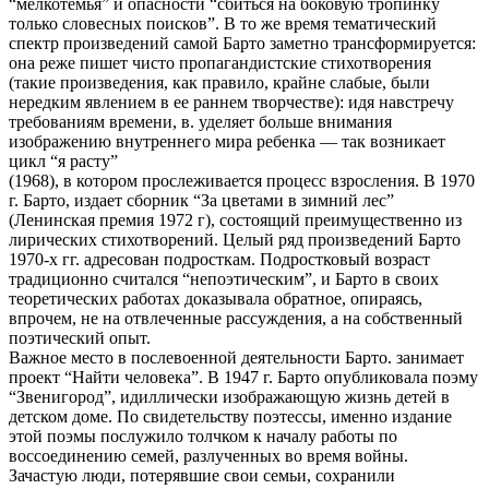
“мелкотемья” и опасности “сбиться на боковую тропинку
только словесных поисков”. В то же время тематический
спектр произведений самой Барто заметно трансформируется:
она реже пишет чисто пропагандистские стихотворения
(такие произведения, как правило, крайне слабые, были
нередким явлением в ее раннем творчестве): идя навстречу
требованиям времени, в. уделяет больше внимания
изображению внутреннего мира ребенка — так возникает
цикл “я расту”
(1968), в котором прослеживается процесс взросления. В 1970
г. Барто, издает сборник “За цветами в зимний лес”
(Ленинская премия 1972 г), состоящий преимущественно из
лирических стихотворений. Целый ряд произведений Барто
1970-х гг. адресован подросткам. Подростковый возраст
традиционно считался “непоэтическим”, и Барто в своих
теоретических работах доказывала обратное, опираясь,
впрочем, не на отвлеченные рассуждения, а на собственный
поэтический опыт.
Важное место в послевоенной деятельности Барто. занимает
проект “Найти человека”. В 1947 г. Барто опубликовала поэму
“Звенигород”, идиллически изображающую жизнь детей в
детском доме. По свидетельству поэтессы, именно издание
этой поэмы послужило толчком к началу работы по
воссоединению семей, разлученных во время войны.
Зачастую люди, потерявшие свои семьи, сохранили