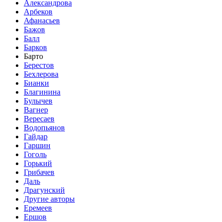
Александрова
Арбеков
Афанасьев
Бажов
Балл
Барков
Барто
Берестов
Бехлерова
Бианки
Благинина
Булычев
Вагнер
Вересаев
Водопьянов
Гайдар
Гаршин
Гоголь
Горький
Грибачев
Даль
Драгунский
Другие авторы
Еремеев
Ершов