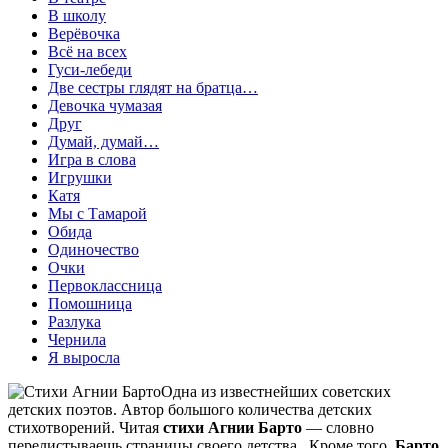
В школу
Верёвочка
Всё на всех
Гуси-лебеди
Две сестры глядят на братца…
Девочка чумазая
Друг
Думай, думай…
Игра в слова
Игрушки
Катя
Мы с Тамарой
Обида
Одиночество
Очки
Первоклассница
Помошница
Разлука
Чернила
Я выросла
Одна из известнейших советских
детских поэтов. Автор большого количества детских
стихотворений. Читая
с
тихи Агнии Барто
—
словно
перелистываешь страницы своего детства
.
. Кроме того,
Барто