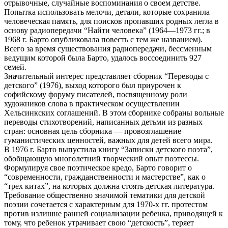
отрывочные, случайные воспоминания о своем детстве.
Попытка использовать мелочи, детали, которые сохранила
человеческая память, для поисков пропавших родных легла в
основу радиопередачи “Найти человека” (1964—1973 гг.; в
1968 г. Барто опубликовала повесть с тем же названием).
Всего за время существования радиопередачи, бессменным
ведущим которой была Барто, удалось воссоединить 927
семей.
Значительный интерес представляет сборник “Переводы с
детского” (1976), выход которого был приурочен к
софийскому форуму писателей, посвященному роли
художников слова в практическом осуществлении
Хельсинкских соглашений. В этом сборнике собраны вольные
переводы стихотворений, написанных детьми из разных
стран: основная цель сборника — провозглашение
гуманистических ценностей, важных для детей всего мира.
В 1976 г. Барто выпустила книгу “Записки детского поэта”,
обобщающую многолетний творческий опыт поэтессы.
Формулируя свое поэтическое кредо, Барто говорит о
“современности, гражданственности и мастерстве”, как о
“трех китах”, на которых должна стоять детская литература.
Требование общественно значимой тематики для детской
поэзии сочетается с характерным для 1970-х гг. протестом
против излишне ранней социализации ребенка, приводящей к
тому, что ребенок утрачивает свою “детскость”, теряет