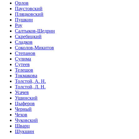
Орлов
Паустовский
Пляцковский
Пушкин
Роу
Салтыков-Щедрин
Скребицкий
Сладков
Соколов-Микитов
Степанов
Сулима
Сутеев
Телешов
Токмакова
Толстой, А. Н.
Толстой, Л. Н.
Усачев
Ушинский
Цыферов
Черный
Чехов
Чуковский
Шварц
Шукшин