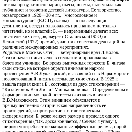
писала прозу, киносценарии, пьесы, поэмы, выступала как
публицист и теоретик детской литературы. Ее творчество,
новаторское в 1920—30-е гг., “многословное и
конъюнктурное” (Е.О.Путклова) — в последующие
десятилетия, всегда пользовалось признанием не только
читателей, но и властей: Б. — непременный делегат всех
писательских съездов, лауреат Сталинской(195О) и
Ленинской (1972) премий, участник советских делегаций на
различных международных мероприятиях.
Родилась в Москве. Отец — ветеринарный врач Л.Волов.
Стихи начала писать еще в гимназии и продолжила в
балетном училище. Во время выпускных торжеств Б. читала
свои стихи, на которые обратил внимание нарком
просвещения А.В.Лукачарский, вызвавший ее в Наркомпрос и
посоветовавший писать веселые детские стихи. В 1925 г.
вышла первая книга Б., состоящая из двух стихотворений —
“Китайчонок Ван Ли” и “Мишка-воришка”. Определяющим в
формировании молодой поэтессы оказалось влияние
В.В.Маяковского, Этим влиянием объясняется и
преимущественно сатирическая направленность ее
произведений, и пристрастие к стилистическим
экспериментам: Б. резко меняет размер в пределах одного
стихотворения (“Ох, доска кончается, / Сейчас я упаду”),
широко употребляет неожиданные эффектные рифмы, порой
граничащие с каламбуром (“мне когда”—”некогда”; “Лида,