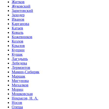
Житков
Жуковский
Заритовский
Заходер
Иванов
Карганова
Катаев
Коваль
Кожевников
Козлов
Крылов
Куприн
Кушак
Лагздынь
Лебедева
Лермонтов
Мамин-Сибиряк
Маршак
Мигунова
Михалков
Мориц
Мошковская
Некрасов, Н. А.
Носов
Олеша