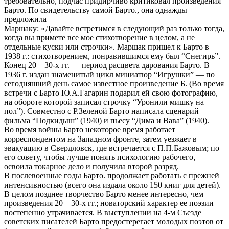
требовательно, подчас придирчиво критиковал произведения
Барто. По свидетельству самой Барто., она однажды
предложила
Маршаку: «Давайте встретимся в следующий раз только тогда,
когда вы примете все мое стихотворение в целом, а не
отдельные куски или строчки». Маршак пришел к Барто в
1938 г.: стихотворением, понравившимся ему был “Снегирь”.
Конец 20—30-х гг. — период расцвета дарования Барто. В
1936 г. издан знаменитый цикл миниатюр “Игрушки” — по
сегодняшний день самое известное произведение Б. (Во время
встречи с Барто Ю.А.Гагарин подарил ей свою фотографию,
на обороте которой записал строчку “Уронили мишку на
пол”). Совместно с Р.Зеленой Барто написала сценарий
фильма “Подкидыш” (1940) и пьесу “Дима и Вава” (1940).
Во время войны Барто некоторое время работает
корреспондентом на Западном фронте, затем уезжает в
эвакуацию в Свердловск, где встречается с П.П.Бажовым; по
его совету, чтобы лучше понять психологию рабочего,
освоила токарное дело и получила второй разряд.
В послевоенные годы Барто. продолжает работать с прежней
интенсивностью (всего она издала около 150 книг для детей).
В целом позднее творчество Барто менее интересно, чем
произведения 20—30-х гг.; новаторский характер ее поэзии
постепенно утрачивается. В выступлении на 4-м Съезде
советских писателей Барто предостерегает молодых поэтов от