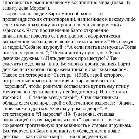
способность к эмоциональному восприятию мира (глава “В
защиту деда Мороза”).
Творческое наследие Барто многообразно — от
пропагандистских стихотворений, написанных к какому-либо
советскому празднику, до проникновенных лирических
зарисовок. Часто произведения Барто откровенно
дидактичны: известно ее пристрастие к афористически
выраженной морали, венчающей стихотворение: “Но, следуя
за модой,//Себя не изуродуй”; “А если плата вам нужна,//Тогда
поступку грош цена”; “Помни истину простую: / /Если
девочки дружны. / /‚Пять девчонок про шестую’ // Так
судачить не должны” и пр. Во многих произведениях Барто
детская психология изображена тонко и с мягким юмором.
Таково стихотворение “Снегирь” (1938), герой которого,
потрясенный красотой снегиря и старающийся стать
“хорошим”, чтобы родители согласились купить ему птицу
мучительно переживает эту необходимость (“И ответил я с
тоской:!! — Я теперь всегда такой”). Став счастливым
обладателем снегиря, герой с облегчением вздыхает: “Значит,
снова можно драться. //Завтра утром во дворе”. В
стихотворении “Я выросла” (1944) девочка, ставшая
школьницей и утверждающая свою “взрослость”, все же
сохраняет трогательную привязанность к старым игрушкам.
Все творчество Барто проникнуто убеждением в праве
детства — как особого мира — на определенную