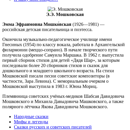
Э.Э. Мошковская
Эмма Эфраимовна Мошко́вская
(1926—1981) —
российская детская писательница и поэтесса.
Окончила музыкально-педагогическое училище имени
Гнесиных (1954) по классу вокала, работала в Архангельской
филармонии (меццо-сопрано). В начале творческого пути
получила одобрение Самуила Маршака. В 1962 г. выпустила
первый сборник стихов для детей «Дядя Шар», за которым
последовали более 20 сборников стихов и сказок для
дошкольного и младшего школьного возраста. На стихи
Мошковской писали песни советские композиторы (в
частности, Зара Левина). С мемориальным очерком о
Мошковской выступила в 1983 г. Юнна Мориц.
Племянница советских учёных-медиков Шабсая Давидовича
Мошковского и Михаила Давыдовича Машковского, а также
полярного лётчика Якова Давидовича Мошковского.
Народные сказки
Мифы и легенды
Сказки русских и советских писателей