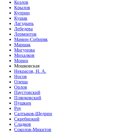
Козлов
Крылов
Куприн
Кушак
Лагздынь
Лебедева
Лермонтов
Мамин-Сибиряк
Маршак
Мигунова
Михалков
Мориц
Мошковская
Некрасов, Н. А.
Носов
Олеша
Орлов
Паустовский
Пляцковский
Пушкин
Роу
Салтыков-Щедрин
Скребицкий
Сладков
Соколов-Микитов