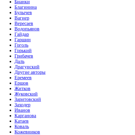
Бианки
Благинина
Булычев
Вагнер
Вересаев
Водопьянов
Гайдар
Гаршин
Гоголь
Горький
Грибачев
Даль
Драгунский
Другие авторы
Еремеев
Ершов
Житков
Жуковский
Заритовский
Заходер
Иванов
Карганова
Катаев
Коваль
Кожевников