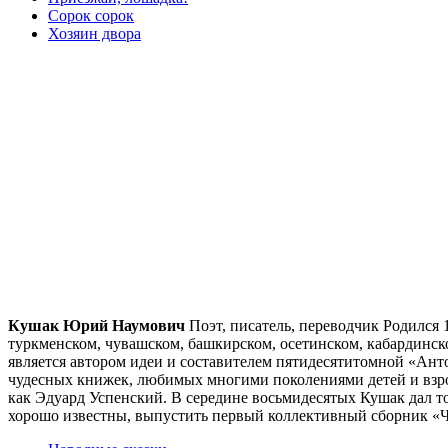
Сорок сорок
Хозяин двора
Кушак Юрий Наумович
Поэт, писатель, переводчик Родился 
туркменском, чувашском, башкирском, осетинском, кабардинск
является автором идеи и составителем пятидесятитомной «Ан
чудесных книжек, любимых многими поколениями детей и взро
как Эдуард Успенский. В середине восьмидесятых Кушак дал т
хорошо известны, выпустить первый коллективный сборник «Черн