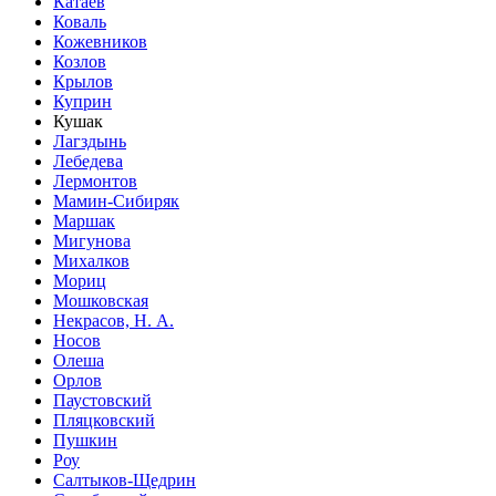
Катаев
Коваль
Кожевников
Козлов
Крылов
Куприн
Кушак
Лагздынь
Лебедева
Лермонтов
Мамин-Сибиряк
Маршак
Мигунова
Михалков
Мориц
Мошковская
Некрасов, Н. А.
Носов
Олеша
Орлов
Паустовский
Пляцковский
Пушкин
Роу
Салтыков-Щедрин