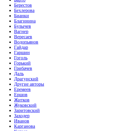
Берестов
Бехлерова
Бианки
Благинина
Булычев
Вагнер
Вересаев
Водопьянов
Гайдар
Гаршин
Гоголь
Горький
Грибачев
Даль
Драгунский
Другие авторы
Еремеев
Ершов
Житков
Жуковский
Заритовский
Заходер
Иванов
Карганова