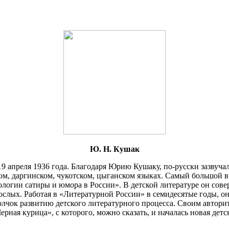
Ю. Н. Кушак
19 апреля 1936 года. Благодаря Юрию Кушаку, по-русски зазвучал
ом, даргинском, чукотском, цыганском языках. Самый большой 
тологии сатиры и юмора в России». В детской литературе он с
слых. Работая в «Литературной России» в семидесятые годы, о
олчок развитию детского литературного процесса. Своим автори
ая курица», с которого, можно сказать, и началась новая детск