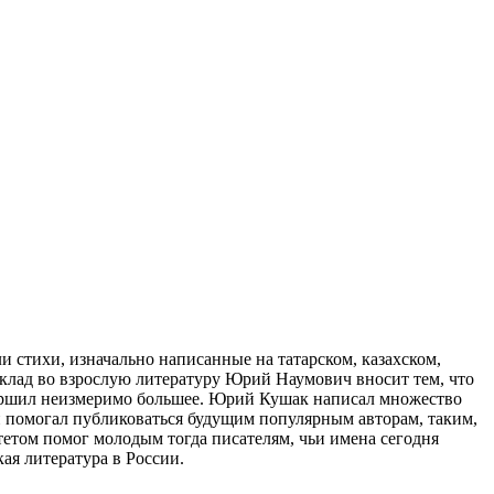
и стихи, изначально написанные на татарском, казахском,
вклад во взрослую литературу Юрий Наумович вносит тем, что
овершил неизмеримо большее. Юрий Кушак написал множество
н помогал публиковаться будущим популярным авторам, таким,
тетом помог молодым тогда писателям, чьи имена сегодня
ая литература в России.