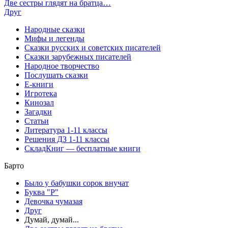
Две сестры глядят на братца…
Друг
Народные сказки
Мифы и легенды
Сказки русских и советских писателей
Сказки зарубежных писателей
Народное творчество
Послушать сказки
Е-книги
Игротека
Кинозал
Загадки
Статьи
Литература 1-11 классы
Решения ДЗ 1-11 классы
СкладКниг — бесплатные книги
Барто
Было у бабушки сорок внучат
Буква "Р"
Девочка чумазая
Друг
Думай, думай...