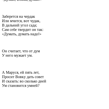
Заберется на чердак
Или мчится, вот чудак,
В дальний угол сада;
Сам себе твердит он так:
«Думать, думать надо!»
Он считает, что от дум
У него мужает ум.
А Маруся, ей пять лет,
Просит Вовку дать совет
И сказать: во сколько дней
Ум становится умней?