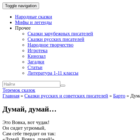
Toggle navigation
Народные сказки
Мифы и легенды
Прочее
Сказки зарубежных писателей
Сказки русских писателей
Народное творчество
Игротека
Кинозал
Загадки
Статьи
Литература 1-11 классы
Теремок сказок
Главная
»
Сказки русских и советских писателей
»
Барто
»
Дум
Думай, думай…
Это Вовка, вот чудак!
Он сидит угрюмый,
Сам себе твердит он так:
«Думай, Вовка, думай!»