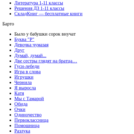
Литература 1-11 классы
Решения ДЗ 1-11 классы
СкладКниг — бесплатные книги
Барто
Было у бабушки сорок внучат
Буква "Р"
Девочка чумазая
Друг
Думай, думай...
Две сестры глядят на братца…
Гуси-лебеди
Игра в слова
Игрушки
Чернила
Я выросла
Катя
Мы с Тамарой
Обида
Очки
Одиночество
Первоклассница
Помошница
Разлука