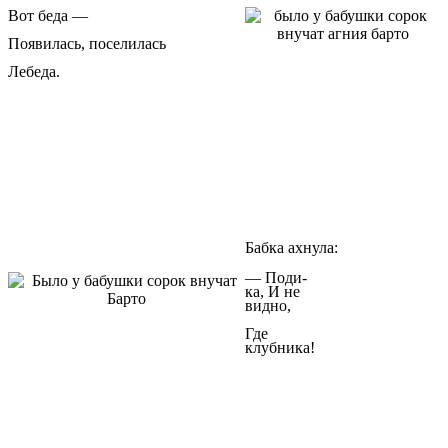
Вот беда —
Появилась, поселилась
Лебеда.
Бабка ахнула:
— Поди-
ка, И не
видно,
Где
клубника!