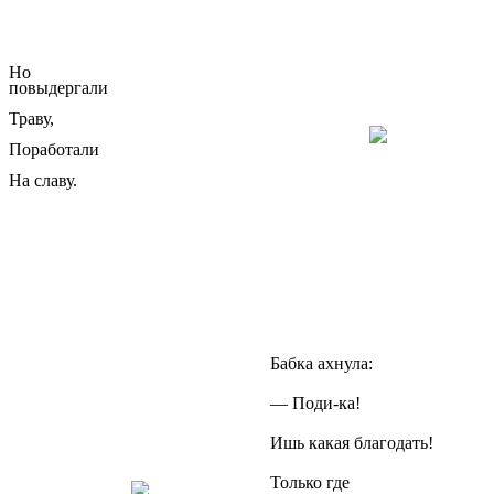
Но
повыдергали
Траву,
Поработали
На славу.
Бабка ахнула:
— Поди-ка!
Ишь какая благодать!
Только где