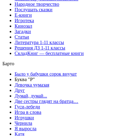
Народное творчество
Послушать сказки
Е-книги
Игротека
Кинозал
Загадки
Статьи
Литература 1-11 классы
Решения ДЗ 1-11 классы
СкладКниг — бесплатные книги
Барто
Было у бабушки сорок внучат
Буква "Р"
Девочка чумазая
Друг
Думай, думай...
Две сестры глядят на братца…
Гуси-лебеди
Игра в слова
Игрушки
Чернила
Я выросла
Катя