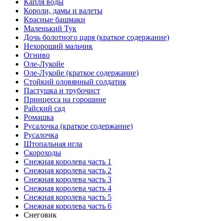
Капля воды
Короли, дамы и валеты
Красные башмаки
Маленький Тук
Дочь болотного царя (краткое содержание)
Нехороший мальчик
Огниво
Оле-Лукойе
Оле-Лукойе (краткое содержание)
Стойкий оловянный солдатик
Пастушка и трубочист
Принцесса на горошине
Райский сад
Ромашка
Русалочка (краткое содержание)
Русалочка
Штопальная игла
Скороходы
Снежная королева часть 1
Снежная королева часть 2
Снежная королева часть 3
Снежная королева часть 4
Снежная королева часть 5
Снежная королева часть 6
Снеговик