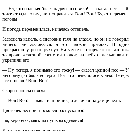
— Ну, это опасная болезнь для снеговика! — сказал пес. — Я
тоже страдал этим, но поправился. Вон! Вон! Будет перемена
погоды!
И погода переменилась, началась оттепель.
Зазвенела капель, а снеговик таял на глазах, но он не говорил
ничего, не жаловался, а это плохой признак. В одно
прекрасное утро он рухнул. На месте его торчало только что-
то вроде железной согнутой палки; на ней-то мальчишки и
укрепили его.
— Ну, теперь я понимаю его тоску! — сказал цепной пес — У
него внутри была кочерга! Вот что шевелилось в нем! Теперь
все прошло! Вон! Вон!
Скоро прошла и зима.
— Вон! Вон! — лаял цепной пес, а девочки на улице пели:
Цветочек лесной, поскорей распускайся!
Ты, вербочка, мягким пушком одевайся!
Кукушки, скворцы, прилетайте,