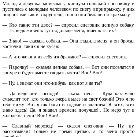
Молодая девушка засмеялась, кивнула головкой снеговику и
пустилась с молодым человеком по снегу вприпрыжку, у них
под ногами так и захрустело, точно они бежали по крахмалу.
— Кто такие эти двое? — спросил снеговик цепную собаку.
— Ты ведь живешь тут подольше меня; знаешь ты их?
— Знаю! — сказала собака. — Она гладила меня, а он бросал
косточки; таких я не кусаю.
— А что же они из себя изображают? — спросил снеговик.
— Парочку! — сказала цепная собака. — Вот они поселятся в
конуре и будут вместе глодать кости! Вон! Вон!
— Ну, а значат они что-нибудь, как вот я да ты?
— Да ведь они господа! — сказал пес. — Куда как мало
смыслит тот, кто только вчера вылез на свет божий! Это я по
тебе вижу! Вот я так богат и годами и знанием! Я всех, всех
знаю здесь! Да, я знавал времена получше!.. Не мерз тут в
холоде на цепи! Вон! Вон!
— Славный морозец! — сказал снеговик. — Ну, ну,
рассказывай! Только не греми цепью, а то меня просто
коробит!