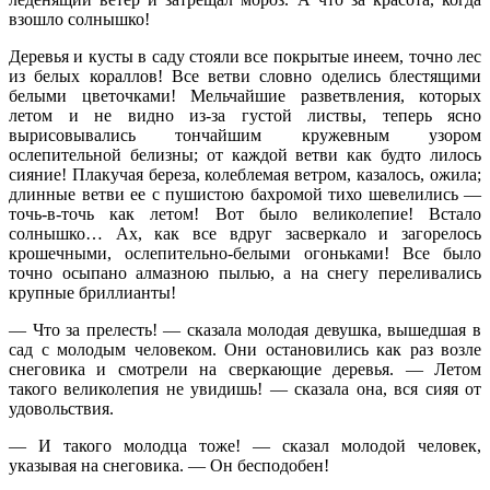
взошло солнышко!
Деревья и кусты в саду стояли все покрытые инеем, точно лес
из белых кораллов! Все ветви словно оделись блестящими
белыми цветочками! Мельчайшие разветвления, которых
летом и не видно из-за густой листвы, теперь ясно
вырисовывались тончайшим кружевным узором
ослепительной белизны; от каждой ветви как будто лилось
сияние! Плакучая береза, колеблемая ветром, казалось, ожила;
длинные ветви ее с пушистою бахромой тихо шевелились —
точь-в-точь как летом! Вот было великолепие! Встало
солнышко… Ах, как все вдруг засверкало и загорелось
крошечными, ослепительно-белыми огоньками! Все было
точно осыпано алмазною пылью, а на снегу переливались
крупные бриллианты!
— Что за прелесть! — сказала молодая девушка, вышедшая в
сад с молодым человеком. Они остановились как раз возле
снеговика и смотрели на сверкающие деревья. — Летом
такого великолепия не увидишь! — сказала она, вся сияя от
удовольствия.
— И такого молодца тоже! — сказал молодой человек,
указывая на снеговика. — Он бесподобен!