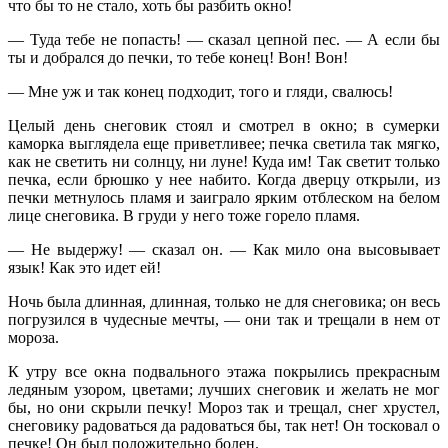
что бы то не стало, хоть бы разбить окно!
— Туда тебе не попасть! — сказал цепной пес. — А если бы
ты и добрался до печки, то тебе конец! Вон! Вон!
— Мне уж и так конец подходит, того и гляди, свалюсь!
Целый день снеговик стоял и смотрел в окно; в сумерки
каморка выглядела еще приветливее; печка светила так мягко,
как не светить ни солнцу, ни луне! Куда им! Так светит только
печка, если брюшко у нее набито. Когда дверцу открыли, из
печки метнулось пламя и заиграло ярким отблеском на белом
лице снеговика. В груди у него тоже горело пламя.
— Не выдержу! — сказал он. — Как мило она высовывает
язык! Как это идет ей!
Ночь была длинная, длинная, только не для снеговика; он весь
погрузился в чудесные мечты, — они так и трещали в нем от
мороза.
К утру все окна подвального этажа покрылись прекрасным
ледяным узором, цветами; лучших снеговик и желать не мог
бы, но они скрыли печку! Мороз так и трещал, снег хрустел,
снеговику радоваться да радоваться бы, так нет! Он тосковал о
печке! Он был положительно болен.