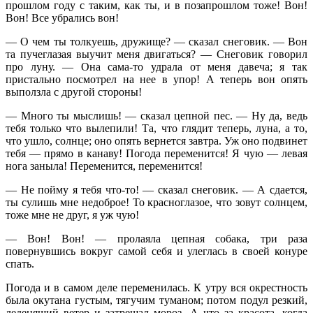
прошлом году с таким, как ты, и в позапрошлом тоже! Вон!
Вон! Все убрались вон!
— О чем ты толкуешь, дружище? — сказал снеговик. — Вон
та пучеглазая выучит меня двигаться? — Снеговик говорил
про луну. — Она сама-то удрала от меня давеча; я так
пристально посмотрел на нее в упор! А теперь вон опять
выползла с другой стороны!
— Много ты мыслишь! — сказал цепной пес. — Ну да, ведь
тебя только что вылепили! Та, что глядит теперь, луна, а то,
что ушло, солнце; оно опять вернется завтра. Уж оно подвинет
тебя — прямо в канаву! Погода переменится! Я чую — левая
нога заныла! Переменится, переменится!
— Не пойму я тебя что-то! — сказал снеговик. — А сдается,
ты сулишь мне недоброе! То красноглазое, что зовут солнцем,
тоже мне не друг, я уж чую!
— Вон! Вон! — пролаяла цепная собака, три раза
повернувшись вокруг самой себя и улеглась в своей конуре
спать.
Погода и в самом деле переменилась. К утру вся окрестность
была окутана густым, тягучим туманом; потом подул резкий,
леденящий ветер и затрещал мороз. А что за красота, когда