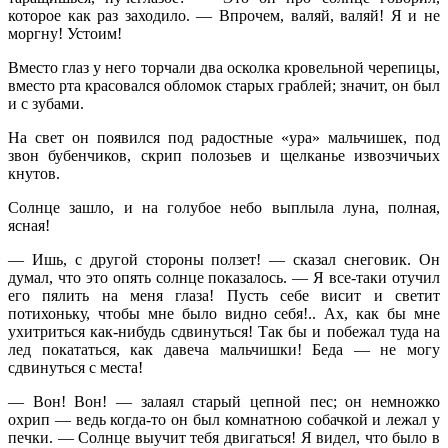
которое как раз заходило. — Впрочем, валяй, валяй! Я и не
моргну! Устоим!
Вместо глаз у него торчали два осколка кровельной черепицы,
вместо рта красовался обломок старых граблей; значит, он был
и с зубами.
На свет он появился под радостные «ура» мальчишек, под
звон бубенчиков, скрип полозьев и щелканье извозчичьих
кнутов.
Солнце зашло, и на голубое небо выплыла луна, полная,
ясная!
— Ишь, с другой стороны ползет! — сказал снеговик. Он
думал, что это опять солнце показалось. — Я все-таки отучил
его пялить на меня глаза! Пусть себе висит и светит
потихоньку, чтобы мне было видно себя!.. Ах, как бы мне
ухитриться как-нибудь сдвинуться! Так бы и побежал туда на
лед покататься, как давеча мальчишки! Беда — не могу
сдвинуться с места!
— Вон! Вон! — залаял старый цепной пес; он немножко
охрип — ведь когда-то он был комнатною собачкой и лежал у
печки. — Солнце выучит тебя двигаться! Я видел, что было в