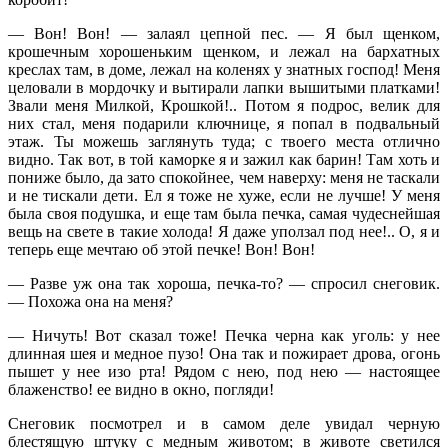
— Вон! Вон! — залаял цепной пес. — Я был щенком,
крошечным хорошеньким щенком, и лежал на бархатных
креслах там, в доме, лежал на коленях у знатных господ! Меня
целовали в мордочку и вытирали лапки вышитыми платками!
Звали меня Милкой, Крошкой!.. Потом я подрос, велик для
них стал, меня подарили ключнице, я попал в подвальный
этаж. Ты можешь заглянуть туда; с твоего места отлично
видно. Так вот, в той каморке я и зажил как барин! Там хоть и
пониже было, да зато спокойнее, чем наверху: меня не таскали
и не тискали дети. Ел я тоже не хуже, если не лучше! У меня
была своя подушка, и еще там была печка, самая чудеснейшая
вещь на свете в такие холода! Я даже уползал под нее!.. О, я и
теперь еще мечтаю об этой печке! Вон! Вон!
— Разве уж она так хороша, печка-то? — спросил снеговик.
— Похожа она на меня?
— Ничуть! Вот сказал тоже! Печка черна как уголь: у нее
длинная шея и медное пузо! Она так и пожирает дрова, огонь
пышет у нее изо рта! Рядом с нею, под нею — настоящее
блаженство! ее видно в окно, погляди!
Снеговик посмотрел и в самом деле увидал черную
блестящую штуку с медным животом; в животе светился