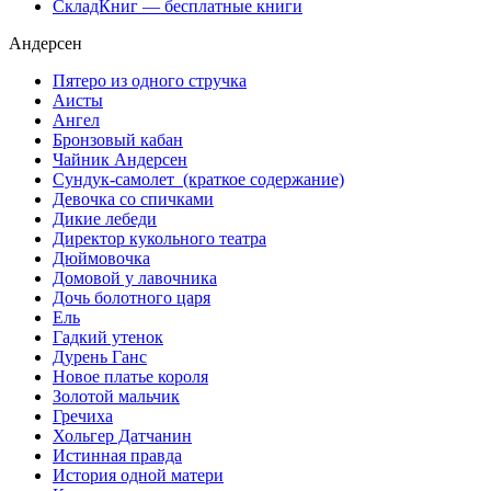
СкладКниг — бесплатные книги
Андерсен
Пятеро из одного стручка
Аисты
Ангел
Бронзовый кабан
Чайник Андерсен
Сундук-самолет (краткое содержание)
Девочка со спичками
Дикие лебеди
Директор кукольного театра
Дюймовочка
Домовой у лавочника
Дочь болотного царя
Ель
Гадкий утенок
Дурень Ганс
Новое платье короля
Золотой мальчик
Гречиха
Хольгер Датчанин
Истинная правда
История одной матери