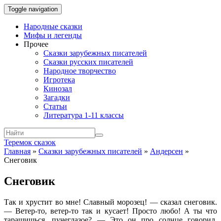
Toggle navigation
Народные сказки
Мифы и легенды
Прочее
Сказки зарубежных писателей
Сказки русских писателей
Народное творчество
Игротека
Кинозал
Загадки
Статьи
Литература 1-11 классы
Теремок сказок
Главная
»
Сказки зарубежных писателей
»
Андерсен
»
Снеговик
Снеговик
Так и хрустит во мне! Славный морозец! — сказал снеговик.
— Ветер-то, ветер-то так и кусает! Просто любо! А ты что
таращишься, пучеглазое? — Это он про солнце говорил,