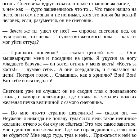
огонь. Снеговика вдруг охватило такое страшное желание, —
в нем как — будто зашевелилось что-то… Что такое нашло на
него, он и сам не знал и не понимал, хотя это понял бы всякий
человек, если, разумеется, он не снеговик.
— Зачем же ты ушел от нее? — спросил снеговик пса, он
чувствовал, что печка — существо женского пола. — как ты
мог уйти оттуда?
— Пришлось поневоле! — сказал цепной пес. — Они
вышвырнули меня и посадили на цепь. Я укусил за ногу
младшего барчука — он хотел отнять у меня кость! «Кость за
кость!» — думаю себе… А они осердились, и я оказался на
цепи! Потерял голос… Слышишь, как я хриплю? Вон! Вон!
Вот тебе и вся недолга!
Снеговик уже не слушал; он не сводил глаз с подвального
этажа, с каморки ключницы, где стояла на четырех ножках
железная печка величиной с самого снеговика.
— Во мне что-то странно шевелится! — сказал он. —
Неужели я никогда не попаду туда? Это ведь такое невинное
желание, отчего ж бы ему не сбыться! Это мое самое заветное,
мое единственное желание! Где же справедливость, если оно
не сбудется? Мне надо туда, туда к ней… Прижаться к ней во