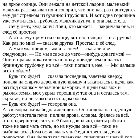
на яркое солнце. Они лежали на детской ладони; маленький
мальчик разглядывал их и говорил, что они как раз пригодятся
ему для стрельбы из бузинной трубочки. И вот одна горошина
уже очутилась в трубочке, мальчик дунул, и она вылетела.
— Лечу, лечу, куда хочу! Лови, кто может! — закричала она, и
след её простыл.
— А я полечу прямо на солнце; вот настоящий—то стручок!
Как раз по мне! — сказала другая. Простыл и её след.
— А мы куда придем, там и заснём! — сказали две
следующие. — Но мы все же до чего—нибудь докатимся! —
Они и правда покатились по полу, прежде чем попасть в
бузинную трубочку, но всё—таки попали в нее. — Мы дальше
всех пойдем!
— Будь что будет! — сказала последняя, взлетела кверху,
попала на старую деревянную крышу и закатилась в щель как
раз под окошком чердачной каморки. В щели был мох и
рыхлая земля, мох укрыл горошину; так она и осталась там,
скрытая, но не забытая господом богом.
— Будь что будет! — говорила она.
А в каморке жила бедная женщина. Она ходила на поденную
работу: чистила печи, пилила дрова, словом, бралась за всё,
что подвернется; сил у неё было довольно, охоты работать
тоже не занимать стать, но из нужды она всё—таки не
выбивалась! Дома оставалась у неё единственная дочка,
подросток. Она была такая худенькая, тщедушная; целый год