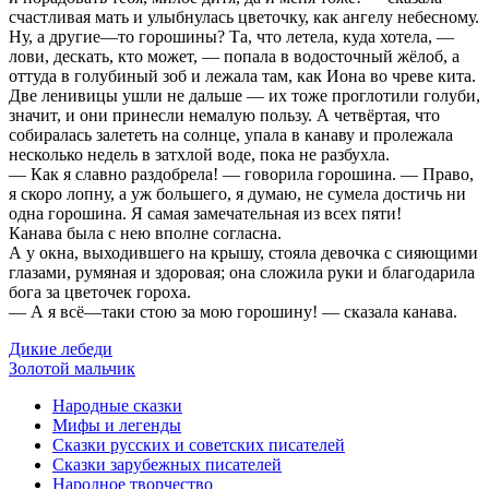
счастливая мать и улыбнулась цветочку, как ангелу небесному.
Ну, а другие—то горошины? Та, что летела, куда хотела, —
лови, дескать, кто может, — попала в водосточный жёлоб, а
оттуда в голубиный зоб и лежала там, как Иона во чреве кита.
Две ленивицы ушли не дальше — их тоже проглотили голуби,
значит, и они принесли немалую пользу. А четвёртая, что
собиралась залететь на солнце, упала в канаву и пролежала
несколько недель в затхлой воде, пока не разбухла.
— Как я славно раздобрела! — говорила горошина. — Право,
я скоро лопну, а уж большего, я думаю, не сумела достичь ни
одна горошина. Я самая замечательная из всех пяти!
Канава была с нею вполне согласна.
А у окна, выходившего на крышу, стояла девочка с сияющими
глазами, румяная и здоровая; она сложила руки и благодарила
бога за цветочек гороха.
— А я всё—таки стою за мою горошину! — сказала канава.
Дикие лебеди
Золотой мальчик
Народные сказки
Мифы и легенды
Сказки русских и советских писателей
Сказки зарубежных писателей
Народное творчество