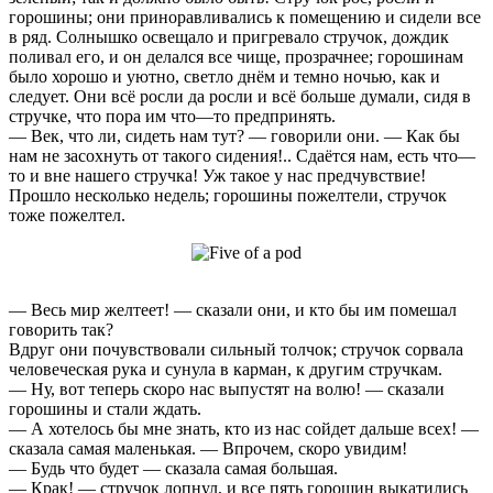
горошины; они приноравливались к помещению и сидели все
в ряд. Солнышко освещало и пригревало стручок, дождик
поливал его, и он делался все чище, прозрачнее; горошинам
было хорошо и уютно, светло днём и темно ночью, как и
следует. Они всё росли да росли и всё больше думали, сидя в
стручке, что пора им что—то предпринять.
— Век, что ли, сидеть нам тут? — говорили они. — Как бы
нам не засохнуть от такого сидения!.. Сдаётся нам, есть что—
то и вне нашего стручка! Уж такое у нас предчувствие!
Прошло несколько недель; горошины пожелтели, стручок
тоже пожелтел.
— Весь мир желтеет! — сказали они, и кто бы им помешал
говорить так?
Вдруг они почувствовали сильный толчок; стручок сорвала
человеческая рука и сунула в карман, к другим стручкам.
— Ну, вот теперь скоро нас выпустят на волю! — сказали
горошины и стали ждать.
— А хотелось бы мне знать, кто из нас сойдет дальше всех! —
сказала самая маленькая. — Впрочем, скоро увидим!
— Будь что будет — сказала самая большая.
— Крак! — стручок лопнул, и все пять горошин выкатились