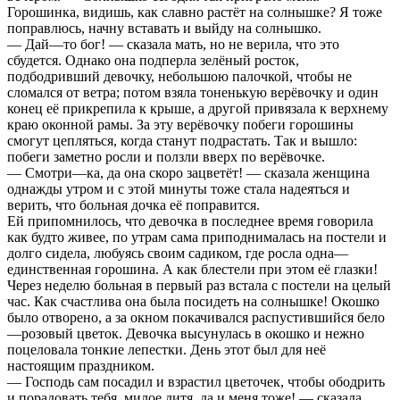
Горошинка, видишь, как славно растёт на солнышке? Я тоже
поправлюсь, начну вставать и выйду на солнышко.
— Дай—то бог! — сказала мать, но не верила, что это
сбудется. Однако она подперла зелёный росток,
подбодривший девочку, небольшою палочкой, чтобы не
сломался от ветра; потом взяла тоненькую верёвочку и один
конец её прикрепила к крыше, а другой привязала к верхнему
краю оконной рамы. За эту верёвочку побеги горошины
смогут цепляться, когда станут подрастать. Так и вышло:
побеги заметно росли и ползли вверх по верёвочке.
— Смотри—ка, да она скоро зацветёт! — сказала женщина
однажды утром и с этой минуты тоже стала надеяться и
верить, что больная дочка её поправится.
Ей припомнилось, что девочка в последнее время говорила
как будто живее, по утрам сама приподнималась на постели и
долго сидела, любуясь своим садиком, где росла одна—
единственная горошина. А как блестели при этом её глазки!
Через неделю больная в первый раз встала с постели на целый
час. Как счастлива она была посидеть на солнышке! Окошко
было отворено, а за окном покачивался распустившийся бело
—розовый цветок. Девочка высунулась в окошко и нежно
поцеловала тонкие лепестки. День этот был для неё
настоящим праздником.
— Господь сам посадил и взрастил цветочек, чтобы ободрить
и порадовать тебя, милое дитя, да и меня тоже! — сказала