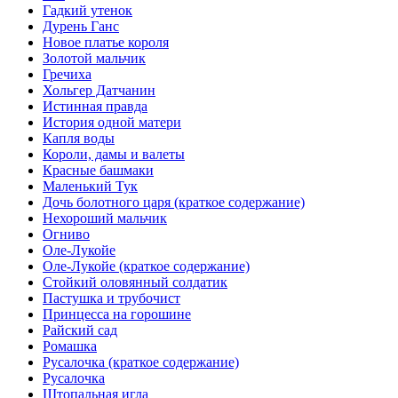
Гадкий утенок
Дурень Ганс
Новое платье короля
Золотой мальчик
Гречиха
Хольгер Датчанин
Истинная правда
История одной матери
Капля воды
Короли, дамы и валеты
Красные башмаки
Маленький Тук
Дочь болотного царя (краткое содержание)
Нехороший мальчик
Огниво
Оле-Лукойе
Оле-Лукойе (краткое содержание)
Стойкий оловянный солдатик
Пастушка и трубочист
Принцесса на горошине
Райский сад
Ромашка
Русалочка (краткое содержание)
Русалочка
Штопальная игла