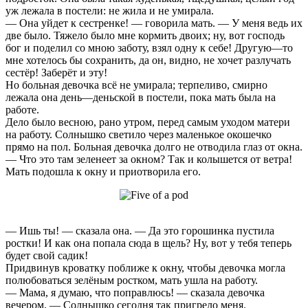
уж лежала в постели: не жила и не умирала.
— Она уйдет к сестренке! — говорила мать. — У меня ведь их
две было. Тяжело было мне кормить двоих; ну, вот господь
бог и поделил со мною заботу, взял одну к себе! Другую—то
мне хотелось бы сохранить, да он, видно, не хочет разлучать
сестёр! Заберёт и эту!
Но больная девочка всё не умирала; терпеливо, смирно
лежала она день—деньской в постели, пока мать была на
работе.
Дело было весною, рано утром, перед самым уходом матери
на работу. Солнышко светило через маленькое окошечко
прямо на пол. Больная девочка долго не отводила глаз от окна.
— Что это там зеленеет за окном? Так и колышется от ветра!
Мать подошла к окну и приотворила его.
— Ишь ты! — сказала она. — Да это горошинка пустила
ростки! И как она попала сюда в щель? Ну, вот у тебя теперь
будет свой садик!
Придвинув кроватку поближе к окну, чтобы девочка могла
полюбоваться зелёным ростком, мать ушла на работу.
— Мама, я думаю, что поправлюсь! — сказала девочка
вечером. — Солнышко сегодня так пригрело меня.