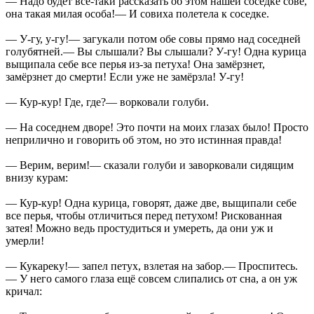
— Надо будет всё-таки рассказать об этом нашей соседке сове,
она такая милая особа!— И совиха полетела к соседке.
— У-гу, у-гу!— загукали потом обе совы прямо над соседней
голубятней.— Вы слышали? Вы слышали? У-гу! Одна курица
выщипала себе все перья из-за петуха! Она замёрзнет,
замёрзнет до смерти! Если уже не замёрзла! У-гу!
— Кур-кур! Где, где?— ворковали голуби.
— На соседнем дворе! Это почти на моих глазах было! Просто
неприлично и говорить об этом, но это истинная правда!
— Верим, верим!— сказали голуби и заворковали сидящим
внизу курам:
— Кур-кур! Одна курица, говорят, даже две, выщипали себе
все перья, чтобы отличиться перед петухом! Рискованная
затея! Можно ведь простудиться и умереть, да они уж и
умерли!
— Кукареку!— запел петух, взлетая на забор.— Проспитесь.
— У него самого глаза ещё совсем слипались от сна, а он уж
кричал: