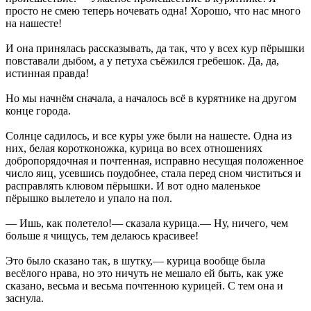
просто не смею теперь ночевать одна! Хорошо, что нас много
на нашесте!
И она принялась рассказывать, да так, что у всех кур пёрышки
повставали дыбом, а у петуха съёжился гребешок. Да, да,
истинная правда!
Но мы начнём сначала, а началось всё в курятнике на другом
конце города.
Солнце садилось, и все куры уже были на нашесте. Одна из
них, белая коротконожка, курица во всех отношениях
добропорядочная и почтенная, исправно несущая положенное
число яиц, усевшись поудобнее, стала перед сном чиститься и
расправлять клювом пёрышки. И вот одно маленькое
пёрышко вылетело и упало на пол.
— Ишь, как полетело!— сказала курица.— Ну, ничего, чем
больше я чищусь, тем делаюсь красивее!
Это было сказано так, в шутку,— курица вообще была
весёлого нрава, но это ничуть не мешало ей быть, как уже
сказано, весьма и весьма почтенною курицей. С тем она и
заснула.