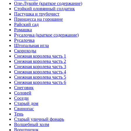
Оле-Лукойе (краткое содержание)
Стойкий оловянный солдатик
Пастушка и трубочист
Принцесса на горошине
Райский сад
Ромашка
Русалочка (краткое содержание)
Русалочка
Штопальная игла
Скороходы
Снежная королева часть 1
Снежная королева часть 2
Снежная королева часть 3
Снежная королева часть 4
Снежная королева часть 5
Снежная королева часть 6
Снеговик
Соловей
Соседи
Старый дом
Свинопас
Тень
Старый уличный фонарь
Волшебный холм
Воротничок