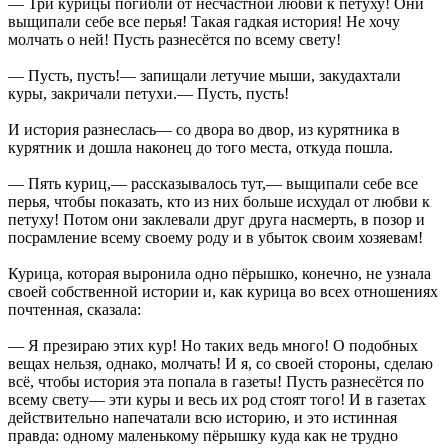
— Три курицы погибли от несчастной любви к петуху! Они
выщипали себе все перья! Такая гадкая история! Не хочу
молчать о ней! Пусть разнесётся по всему свету!
— Пусть, пусть!— запищали летучие мыши, закудахтали
куры, закричали петухи.— Пусть, пусть!
И история разнеслась— со двора во двор, из курятника в
курятник и дошла наконец до того места, откуда пошла.
— Пять куриц,— рассказывалось тут,— выщипали себе все
перья, чтобы показать, кто из них больше исхудал от любви к
петуху! Потом они заклевали друг друга насмерть, в позор и
посрамление всему своему роду и в убыток своим хозяевам!
Курица, которая выронила одно пёрышко, конечно, не узнала
своей собственной истории и, как курица во всех отношениях
почтенная, сказала:
— Я презираю этих кур! Но таких ведь много! О подобных
вещах нельзя, однако, молчать! И я, со своей стороны, сделаю
всё, чтобы история эта попала в газеты! Пусть разнесётся по
всему свету— эти куры и весь их род стоят того! И в газетах
действительно напечатали всю историю, и это истинная
правда: одному маленькому пёрышку куда как не трудно