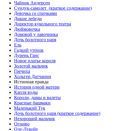
Чайник Андерсен
Сундук-самолет (краткое содержание)
Девочка со спичками
Дикие лебеди
Директор кукольного театра
Дюймовочка
Домовой у лавочника
Дочь болотного царя
Ель
Гадкий утенок
Дурень Ганс
Новое платье короля
Золотой мальчик
Гречиха
Хольгер Датчанин
Истинная правда
История одной матери
Капля воды
Короли, дамы и валеты
Красные башмаки
Маленький Тук
Дочь болотного царя (краткое содержание)
Нехороший мальчик
Огниво
Оле-Лукойе