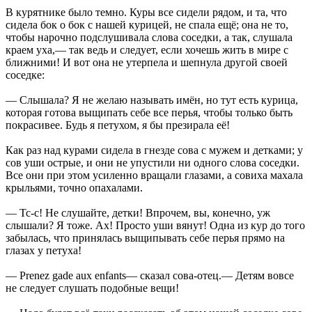
В курятнике было темно. Куры все сидели рядом, и та, что
сидела бок о бок с нашей курицей, не спала ещё; она не то,
чтобы нарочно подслушивала слова соседки, а так, слушала
краем уха,— так ведь и следует, если хочешь жить в мире с
ближними! И вот она не утерпела и шепнула другой своей
соседке:
— Слышала? Я не желаю называть имён, но тут есть курица,
которая готова выщипать себе все перья, чтобы только быть
покрасивее. Будь я петухом, я бы презирала её!
Как раз над курами сидела в гнезде сова с мужем и детками; у
сов уши острые, и они не упустили ни одного слова соседки.
Все они при этом усиленно вращали глазами, а совиха махала
крыльями, точно опахалами.
— Тс-с! Не слушайте, детки! Впрочем, вы, конечно, уж
слышали? Я тоже. Ах! Просто уши вянут! Одна из кур до того
забылась, что принялась выщипывать себе перья прямо на
глазах у петуха!
— Prenez gade aux enfants— сказал сова-отец.— Детям вовсе
не следует слушать подобные вещи!