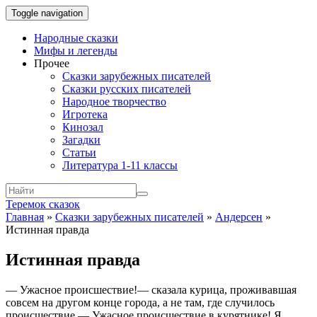
Toggle navigation
Народные сказки
Мифы и легенды
Прочее
Сказки зарубежных писателей
Сказки русских писателей
Народное творчество
Игротека
Кинозал
Загадки
Статьи
Литература 1-11 классы
Теремок сказок
Главная
»
Сказки зарубежных писателей
»
Андерсен
»
Истинная правда
Истинная правда
— Ужасное происшествие!— сказала курица, проживавшая
совсем на другом конце города, а не там, где случилось
происшествие.— Ужасное происшествие в курятнике! Я