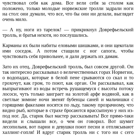
чувствовал себя как дома. Все вели себя за столом как
положено, только молодые норвежские тролли задрали ноги
на стол: они думали, что все, что бы они ни делали, выглядит
очень мило.
— А ну, ноги из тарелок! — прикрикнул Доврефьельский
тролль, и братья нехотя, но послушались.
Карманы их были набиты еловыми шишками, и они щекотали
ими соседок. А потом стащили с ног сапоги, чтобы
чувствовать себя привольнее, и дали держать их дамам.
Зато их отец, Доврефьельский тролль, был совсем другой. Он
так интересно рассказывал о величественных горах Норвегии,
о водопадах, которые в белой пене срываются со скал и то
грохочут, как гром, то поют, как орган. Он рассказывал, как
выпрыгивают из воды встречь рушащемуся с высоты потоку
лососи, чуть только заиграет на золотой арфе водяной, как в
светлые зимние ночи звенят бубенцы саней и мальчишки с
горящими факелами носятся по льду, такому прозрачному, что
видно рыб, которые в страхе бросаются врассыпную у них из-
под ног. Да, старик был мастер рассказывать! Все прямо-таки
видели и слышали все, о чем он говорил. Вот шумит
лесопильня, вот парни и девушки поют песни и отплясывают
халлинг-гопля! И вдруг старик тролль ни с того ни с сего