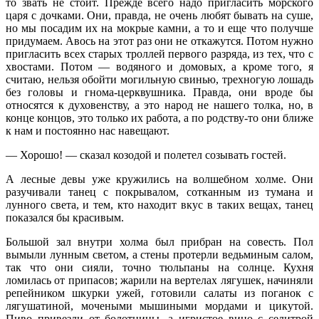
то звать не стоит. Прежде всего надо пригласить морского
царя с дочками. Они, правда, не очень любят бывать на суше,
но мы посадим их на мокрые камни, а то и еще что получше
придумаем. Авось на этот раз они не откажутся. Потом нужно
пригласить всех старых троллей первого разряда, из тех, что с
хвостами. Потом — водяного и домовых, а кроме того, я
считаю, нельзя обойти могильную свинью, трехногую лошадь
без головы и гнома-церквушника. Правда, они вроде бы
относятся к духовенству, а это народ не нашего толка, но, в
конце концов, это только их работа, а по родству-то они ближе
к нам и постоянно нас навещают.
— Хорошо! — сказал козодой и полетел созывать гостей.
А лесные девы уже кружились на волшебном холме. Они
разучивали танец с покрывалом, сотканным из тумана и
лунного света, и тем, кто находит вкус в таких вещах, танец
показался бы красивым.
Большой зал внутри холма был прибран на совесть. Пол
вымыли лунным светом, а стены протерли ведьминым салом,
так что они сияли, точно тюльпаны на солнце. Кухня
ломилась от припасов; жарили на вертелах лягушек, начиняли
репейником шкурки ужей, готовили салаты из поганок с
лягушатиной, мочеными мышиными мордами и цикутой.
Пиво привезли от болотницы, а игристое вино с селитрой