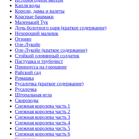
Капля воды
Короли, дамы и валеты
Красные башмаки
Маленький Тук
Дочь болотного царя (краткое содержание)
Нехороший мальчик
Огниво
Оле-Лукойе
Оле-Лукойе (краткое содержание)
Стойкий оловянный солдатик
Пастушка и трубочист
Принцесса на горошине
Райский сад
Ромашка
Русалочка (краткое содержание)
Русалочка
Штопальная игла
Скороходы
Снежная королева часть 1
Снежная королева часть 2
Снежная королева часть 3
Снежная королева часть 4
Снежная королева часть 5
Снежная королева часть 6