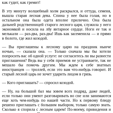
как гудит, как гремит!
В эту минуту волшебный холм раскрылся, и оттуда, семеня,
вышла старая лесная дева. Спина у нее была голая, но в
остальном она была одета вполне прилично. Она была
дальней родственницей старого лесного царя, служила у него
экономкой и носила на лбу янтарное сердце. Ноги ее так и
мелькали — раз-два, раз-два! Ишь как засеменила — и прямо
в болото, где жил козодой.
— Вы приглашены к лесному царю на праздник нынче
ночью, — сказала она. — Только сначала мы бы хотели
попросить вас об одной услуге: не согласитесь ли вы разнести
приглашения? Ведь вы у себя приемов не устраиваете, так не
мешало бы помочь другим. Мы ждем к себе знатных
иностранцев — троллей, если это вам что-нибудь говорит. И
старый лесной царь не хочет ударить лицом в грязь.
— Кого приглашать? — спросил козодой.
— Ну, на большой бал мы зовем всех подряд, даже людей,
если только они умеют разговаривать во сне или занимаются
еще хоть чем-нибудь по нашей части. Но к первому блюду
решено приглашать с большим выбором, только самую знать.
Сколько я спорила с лесным царем! По-моему, привидения и