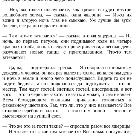
— Нет, вы только послушайте, как гремит и гудит внутри
волшебного холма, — сказала одна ящерица. — Из-за их
возни я вторую ночь глаз не смыкаю. Уж лучше бы зубы
болели, все равно ведь не спишь.
— Там что-то затевается! — сказала вторая ящерица. — На
ночь, до первых петухов, они поднимают холм на четыре
красных столба, он как следует проветривается, а лесные девы
разучивают новые танцы с притопыванием. Что-то там
затевается!
— Да, да, — подтвердила третья. — Я говорила со знакомым
дождевым червем, он как раз вылез из холма, копался там день
и ночь в земле и много чего понаслушался. Видеть-то он не
видит, бедняга, а вот подкрасться да подслушать — это он
мастер. Там ждут гостей, знатных гостей, иностранцев, а вот
кого — этого червь не захотел сказать, а может, и сам не знает.
Всем блуждающим огонькам приказано готовиться к
факельному шествию. Так, что ли, это у них называется? Все
столовое серебро и золото — а этого там полно — чистят и
выставляют на лунный свет.
— Что же это за гости такие? — спросили разом все ящерицы.
— И что же это такое там затевается? Вы только послушайте,