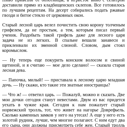
доставили прямо из кладбищенских склепов. Все готовилось
по лучшим рецептам. На десерт собирались подать ржавые
гвозди и битое стекло от церковных окон.
Старый лесной царь велел почистить свою корону толченым
грифелем, да не простым, а тем, которым писал первый
ученик. Раздобыть такой грифель даже для лесного царя
задача не из легких. В спальне вешали занавеси и
приклеивали их змеиной слюной. Словом, дым стоял
коромыслом.
— Ну теперь еще покурить конским волосом и свиной
щетиной, и я считаю — мое дело сделано! — сказала старая
лесная дева.
— Папочка, милый! — приставала к лесному царю младшая
дочь. — Ну скажи, кто такие эти знатные иностранцы?
— Что ж! — ответил царь. — Пожалуй, можно и сказать. Две
мои дочки сегодня станут невестами. Двум из вас придется
уехать в чужие края. Сегодня к нам пожалует старый
норвежский тролль, тот, что живет на нагорье Доврефьель.
Сколько каменных замков у него на утесах! А еще у него есть
золотой рудник, лучше, чем многие полагают. С ним едут два
его сына, они должны присмотреть себе жен. Старый тролль