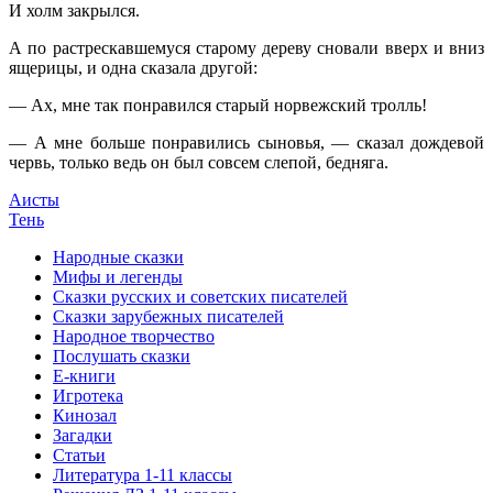
И холм закрылся.
А по растрескавшемуся старому дереву сновали вверх и вниз
ящерицы, и одна сказала другой:
— Ах, мне так понравился старый норвежский тролль!
— А мне больше понравились сыновья, — сказал дождевой
червь, только ведь он был совсем слепой, бедняга.
Аисты
Тень
Народные сказки
Мифы и легенды
Сказки русских и советских писателей
Сказки зарубежных писателей
Народное творчество
Послушать сказки
Е-книги
Игротека
Кинозал
Загадки
Статьи
Литература 1-11 классы