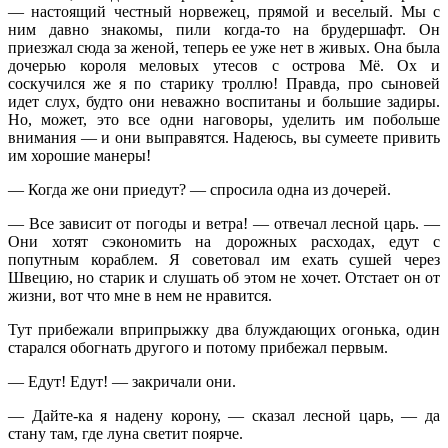
— настоящий честный норвежец, прямой и веселый. Мы с
ним давно знакомы, пили когда-то на брудершафт. Он
приезжал сюда за женой, теперь ее уже нет в живых. Она была
дочерью короля меловых утесов с острова Мё. Ох и
соскучился же я по старику троллю! Правда, про сыновей
идет слух, будто они неважно воспитаны и большие задиры.
Но, может, это все одни наговоры, уделить им побольше
внимания — и они выправятся. Надеюсь, вы сумеете привить
им хорошие манеры!
— Когда же они приедут? — спросила одна из дочерей.
— Все зависит от погоды и ветра! — отвечал лесной царь. —
Они хотят сэкономить на дорожных расходах, едут с
попутным кораблем. Я советовал им ехать сушей через
Швецию, но старик и слушать об этом не хочет. Отстает он от
жизни, вот что мне в нем не нравится.
Тут прибежали вприпрыжку два блуждающих огонька, один
старался обогнать другого и потому прибежал первым.
— Едут! Едут! — закричали они.
— Дайте-ка я надену корону, — сказал лесной царь, — да
стану там, где луна светит поярче.