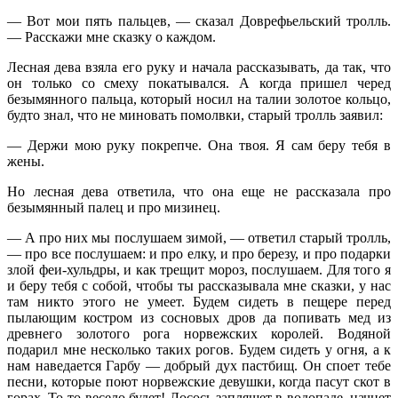
— Вот мои пять пальцев, — сказал Доврефьельский тролль.
— Расскажи мне сказку о каждом.
Лесная дева взяла его руку и начала рассказывать, да так, что
он только со смеху покатывался. А когда пришел черед
безымянного пальца, который носил на талии золотое кольцо,
будто знал, что не миновать помолвки, старый тролль заявил:
— Держи мою руку покрепче. Она твоя. Я сам беру тебя в
жены.
Но лесная дева ответила, что она еще не рассказала про
безымянный палец и про мизинец.
— А про них мы послушаем зимой, — ответил старый тролль,
— про все послушаем: и про елку, и про березу, и про подарки
злой феи-хульдры, и как трещит мороз, послушаем. Для того я
и беру тебя с собой, чтобы ты рассказывала мне сказки, у нас
там никто этого не умеет. Будем сидеть в пещере перед
пылающим костром из сосновых дров да попивать мед из
древнего золотого рога норвежских королей. Водяной
подарил мне несколько таких рогов. Будем сидеть у огня, а к
нам наведается Гарбу — добрый дух пастбищ. Он споет тебе
песни, которые поют норвежские девушки, когда пасут скот в
горах. То-то весело будет! Лосось запляшет в водопаде, начнет