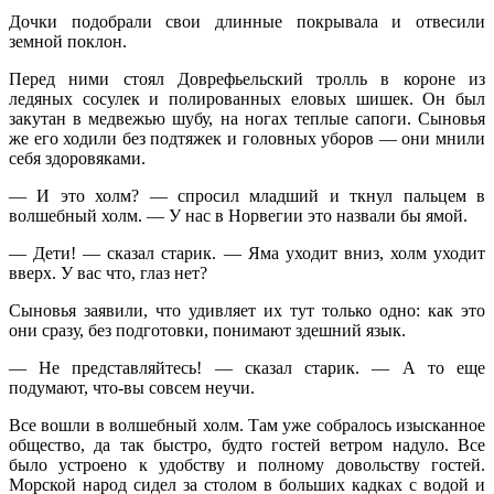
Дочки подобрали свои длинные покрывала и отвесили
земной поклон.
Перед ними стоял Доврефьельский тролль в короне из
ледяных сосулек и полированных еловых шишек. Он был
закутан в медвежью шубу, на ногах теплые сапоги. Сыновья
же его ходили без подтяжек и головных уборов — они мнили
себя здоровяками.
— И это холм? — спросил младший и ткнул пальцем в
волшебный холм. — У нас в Норвегии это назвали бы ямой.
— Дети! — сказал старик. — Яма уходит вниз, холм уходит
вверх. У вас что, глаз нет?
Сыновья заявили, что удивляет их тут только одно: как это
они сразу, без подготовки, понимают здешний язык.
— Не представляйтесь! — сказал старик. — А то еще
подумают, что-вы совсем неучи.
Все вошли в волшебный холм. Там уже собралось изысканное
общество, да так быстро, будто гостей ветром надуло. Все
было устроено к удобству и полному довольству гостей.
Морской народ сидел за столом в больших кадках с водой и