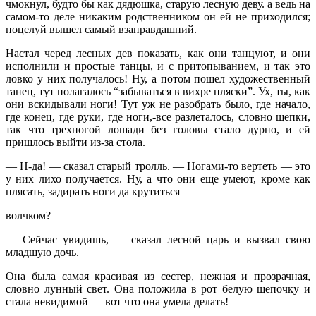
чмокнул, будто бы как дядюшка, старую лесную деву. а ведь на
самом-то деле никаким родственником он ей не приходился;
поцелуй вышел самый взаправдашний.
Настал черед лесных дев показать, как они танцуют, и они
исполнили и простые танцы, и с притопыванием, и так это
ловко у них получалось! Ну, а потом пошел художественный
танец, тут полагалось “забываться в вихре пляски”. Ух, ты, как
они вскидывали ноги! Тут уж не разобрать было, где начало,
где конец, где руки, где ноги,-все разлеталось, словно щепки,
так что трехногой лошади без головы стало дурно, и ей
пришлось выйти из-за стола.
— Н-да! — сказал старый тролль. — Ногами-то вертеть — это
у них лихо получается. Ну, а что они еще умеют, кроме как
плясать, задирать ноги да крутиться
волчком?
— Сейчас увидишь, — сказал лесной царь и вызвал свою
младшую дочь.
Она была самая красивая из сестер, нежная и прозрачная,
словно лунный свет. Она положила в рот белую щепочку и
стала невидимой — вот что она умела делать!