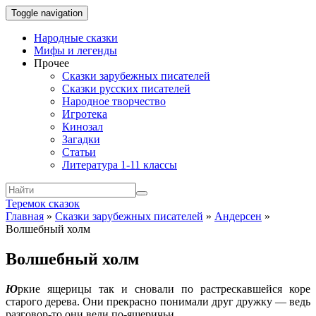
Toggle navigation
Народные сказки
Мифы и легенды
Прочее
Сказки зарубежных писателей
Сказки русских писателей
Народное творчество
Игротека
Кинозал
Загадки
Статьи
Литература 1-11 классы
Теремок сказок
Главная
»
Сказки зарубежных писателей
»
Андерсен
»
Волшебный холм
Волшебный холм
Ю
ркие ящерицы так и сновали по растрескавшейся коре
старого дерева. Они прекрасно понимали друг дружку — ведь
разговор-то они вели по-ящеричьи.