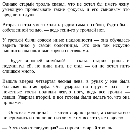
Однако старый тролль сказал, что не хотел бы иметь жену,
умеющую проделывать такие фокусы, и его сыновьям это
вряд ли по душе.
Вторая сестра умела ходить рядом сама с собою, будто была
собственной тенью, — ведь тени-то у троллей нет.
У третьей были совсем иные наклонности — она обучалась
варить пиво у самой болотницы. Это она так искусно
нашпиговала ольховые коряги светляками.
— Будет хорошей хозяйкой! — сказал старик тролль и
подмигнул ей, но пива пить не стал — он не хотел пить
слишком много.
Вышла вперед четвертая лесная дева, в руках у нее была
большая золотая арфа. Она ударила по струнам раз — и
почетные гости подняли левую ногу, ведь все тролли —
левши. Ударила второй, и все готовы были делать то, что она
прикажет.
— Опасная женщина! — сказал старик тролль, а сыновья его
повернулись и пошли вон из холма: им все это уже надоело.
— А что умеет следующая? — спросил старый тролль.