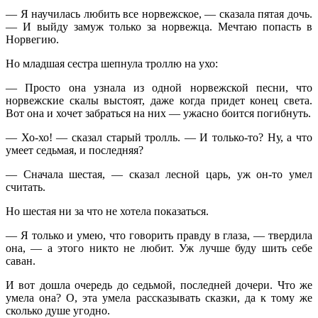
— Я научилась любить все норвежское, — сказала пятая дочь.
— И выйду замуж только за норвежца. Мечтаю попасть в
Норвегию.
Но младшая сестра шепнула троллю на ухо:
— Просто она узнала из одной норвежской песни, что
норвежские скалы выстоят, даже когда придет конец света.
Вот она и хочет забраться на них — ужасно боится погибнуть.
— Хо-хо! — сказал старый тролль. — И только-то? Ну, а что
умеет седьмая, и последняя?
— Сначала шестая, — сказал лесной царь, уж он-то умел
считать.
Но шестая ни за что не хотела показаться.
— Я только и умею, что говорить правду в глаза, — твердила
она, — а этого никто не любит. Уж лучше буду шить себе
саван.
И вот дошла очередь до седьмой, последней дочери. Что же
умела она? О, эта умела рассказывать сказки, да к тому же
сколько душе угодно.