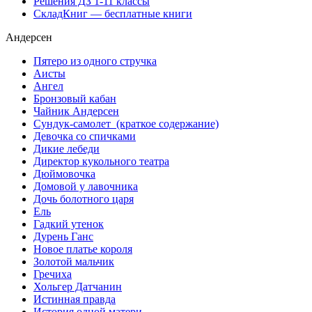
Решения ДЗ 1-11 классы
СкладКниг — бесплатные книги
Андерсен
Пятеро из одного стручка
Аисты
Ангел
Бронзовый кабан
Чайник Андерсен
Сундук-самолет (краткое содержание)
Девочка со спичками
Дикие лебеди
Директор кукольного театра
Дюймовочка
Домовой у лавочника
Дочь болотного царя
Ель
Гадкий утенок
Дурень Ганс
Новое платье короля
Золотой мальчик
Гречиха
Хольгер Датчанин
Истинная правда
История одной матери