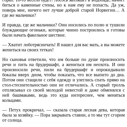
биться о каменные стены, но к нам ему не попасть. Да уж,
поверь мне, ничего нет лучше доброй старой Норвегии… А
где же мальчики?
И правда, где же мальчики? Они носились по полю и тушили
блуждающие огоньки, которые чинно построились и готовы
были начать факельное шествие.
— Хватит лоботрясничать! Я нашел для вас мать, а вы можете
жениться на своих тетках!
Но сыновья ответили, что им больше по душе произносить
речи и пить на брудершафт, а жениться им неохота. И они
произносили речи, пили на брудершафт и опрокидывали
бокалы вверх дном, чтобы показать, что все выпито до дна.
Потом они стащили с себя одежду и улеглись спать прямо на
стол-стеснительностью они не отличались. А старый тролль
отплясывал со своей молодой невестой и даже обменялся с
ней башмаками, ведь это куда интереснее, чем меняться
кольцами.
— Петух прокричал, — сказала старая лесная дева, которая
была за хозяйку. — Пора закрывать ставни, а то мы тут сгорим
от солнца.