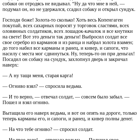
собаки он отродясь не видывал. “Ну да что мне в ней, —
подумал он, но не удержался, ссадил собаку и открыл сундук.
Господи боже! Золота-то сколько! Хоть весь Копенгаген
покупай, всех сахарных поросят у торговок сластями, всех
оловянных солдатиков, всех лошадок-качалок и все кнутики
на свете! Вот это деньги так деньги! Выбросил солдат все
свое серебро из карманов и из ранца и набрал золота взамен;
до того набил все карманы и ранец, и кивер, и сапоги, что
насилу с места мог сдвинуться. Ну, теперь-то он при деньгах!
Посадил он собаку на сундук, захлопнул дверь и закричал
наверх:
— А ну тащи меня, старая карга!
— Огниво взял? — спросила ведьма.
— И то верно, — отвечал солдат, — совсем было забыл. —
Пошел и взял огниво.
Вытащила его наверх ведьма, и вот он опять на дороге, только
теперь карманы его, и сапоги, и ранец, и кивер полны денег.
— На что тебе огниво? — спросил солдат.
— Не твое дело! — отвечала ведьма. — Получил свое —