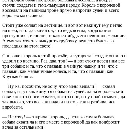
стояли солдаты и тьма-тьмущая народу. Король с королевой
восседали на пышном троне прямо напротив судей и всего
королевского совета.
Стоит уже солдат на лестнице, и вот-вот накинут ему петлю
на шею, и тогда сказал он, что ведь всегда, когда казнят
преступника, исполняют какое-нибудь его невинное желание.
А ему так хочется выкурить трубочку, ведь это будет его
последняя на этом свете!
Снизошел король к этой просьбе, и тут достал солдат огниво и
ударил по кремню. Раз, два, три! — и вот стоят перед ним все
три собаки: и та, что с глазами в чайную чашку, и та, что с
глазами, как мельничные колеса, и та, что с глазами, как
Круглая башня.
— Ну-ка, пособите, не хочу, чтоб меня вешали! — сказал
солдат, и тут как кинутся собаки на судей. да на королевский
совет: кого за ноги схватят, кого за нос, и ну подбрасывать, да
так высоко, что все как падали наземь, так и разбивались
вдребезги.
— Не хочу! — закричал король, да только самая большая
собака схватила и его вместе с королевой да как подбросит
вслед за остальными!