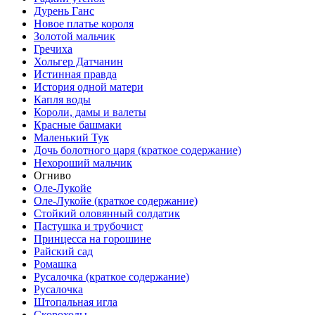
Дурень Ганс
Новое платье короля
Золотой мальчик
Гречиха
Хольгер Датчанин
Истинная правда
История одной матери
Капля воды
Короли, дамы и валеты
Красные башмаки
Маленький Тук
Дочь болотного царя (краткое содержание)
Нехороший мальчик
Огниво
Оле-Лукойе
Оле-Лукойе (краткое содержание)
Стойкий оловянный солдатик
Пастушка и трубочист
Принцесса на горошине
Райский сад
Ромашка
Русалочка (краткое содержание)
Русалочка
Штопальная игла
Скороходы