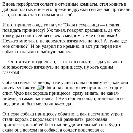
Вновь перебрался солдат в отменные комнаты, стал ходить в
добром платье, и все его прежние дружки сей же час признали
его, и вновь стал он им мил и люб.
И вот пришло солдату на ум: “Экая несуразица — нельзя
повидать принцессу! Уж такая, говорят, красавица, да что
толку, раз сидеть ей весь век в медном замке с башнями!
Неужто мне так и не доведется взглянуть на нее? А ну-ка где
мое огниво?” И он ударил по кремню, и вот уж перед ним
собака с глазами в чайную чашку.
— Оно хотя и поздненько, — сказал солдат, — да уж так-то
мне захотелось взглянуть на принцессу, ну хоть одним
глазком!
Собака сейчас за дверь, и не успел солдат оглянуться, как она
опять тут как тут,
и на спине у нее принцесса сидит
спит. Чудо как хороша принцесса, сразу видать, не какая-
нибудь, а самая настоящая! Не утерпел солдат, поцеловал ее —
недаром он был молодчина-солдат.
Отнесла собака принцессу обратно, а как наступило утро и
стали король с королевой чай разливать, рассказала
принцесса, какой ей был нынче удивительный сон. Будто
ехала она верхом на собаке, а солдат поцеловал ее.