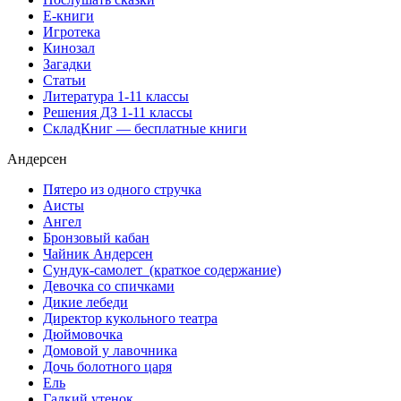
Е-книги
Игротека
Кинозал
Загадки
Статьи
Литература 1-11 классы
Решения ДЗ 1-11 классы
СкладКниг — бесплатные книги
Андерсен
Пятеро из одного стручка
Аисты
Ангел
Бронзовый кабан
Чайник Андерсен
Сундук-самолет (краткое содержание)
Девочка со спичками
Дикие лебеди
Директор кукольного театра
Дюймовочка
Домовой у лавочника
Дочь болотного царя
Ель
Гадкий утенок