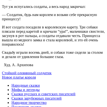
Тут уж испугались солдаты, а весь народ закричал:
— Солдатик, будь нам королем и возьми себе прекрасную
принцессу!
И вот солдата посадили в королевскую карету. Три собаки
плясали перед каретой и кричали “ура!”, мальчишки свистели,
засунув в рот пальцы, а солдаты отдавали честь. Принцесса
вышла из медного замка и стала королевой, и это ей очень
понравилось!
Свадьбу играли восемь дней, и собаки тоже сидели за столом
и делали от удивления большие глаза.
Худ. А. Архипова
Стойкий оловянный солдатик
Новое платье короля
Народные сказки
Мифы и легенды
Сказки русских и советских писателей
Сказки зарубежных писателей
Народное творчество
Послушать сказки