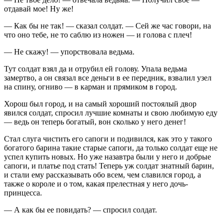
отдавай мое! Ну же!
— Как бы не так! — сказал солдат. — Сей же час говори, на
что оно тебе, не то саблю из ножен — и голова с плеч!
— Не скажу! — упорствовала ведьма.
Тут солдат взял да и отрубил ей голову. Упала ведьма
замертво, а он связал все деньги в ее передник, взвалил узел
на спину, огниво — в карман и прямиком в город.
Хорош был город, и на самый хороший постоялый двор
явился солдат, спросил лучшие комнаты и свою любимую еду
— ведь он теперь богатый, вон сколько у него денег!
Стал слуга чистить его сапоги и подивился, как это у такого
богатого барина такие старые сапоги, да только солдат еще не
успел купить новых. Но уже назавтра были у него и добрые
сапоги, и платье под стать! Теперь уж солдат знатный барин,
и стали ему рассказывать обо всем, чем славился город, а
также о короле и о том, какая прелестная у него дочь-
принцесса.
— А как бы ее повидать? — спросил солдат.