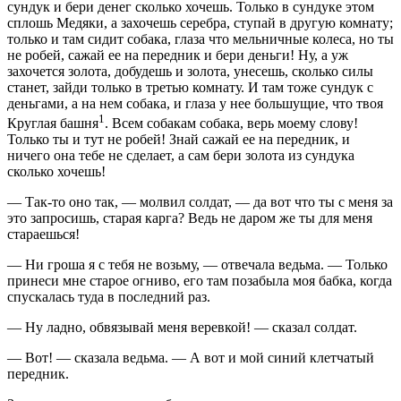
сундук и бери денег сколько хочешь. Только в сундуке этом
сплошь Медяки, а захочешь серебра, ступай в другую комнату;
только и там сидит собака, глаза что мельничные колеса, но ты
не робей, сажай ее на передник и бери деньги! Ну, а уж
захочется золота, добудешь и золота, унесешь, сколько силы
станет, зайди только в третью комнату. И там тоже сундук с
деньгами, а на нем собака, и глаза у нее большущие, что твоя
1
Круглая башня
. Всем собакам собака, верь моему слову!
Только ты и тут не робей! Знай сажай ее на передник, и
ничего она тебе не сделает, а сам бери золота из сундука
сколько хочешь!
— Так-то оно так, — молвил солдат, — да вот что ты с меня за
это запросишь, старая карга? Ведь не даром же ты для меня
стараешься!
— Ни гроша я с тебя не возьму, — отвечала ведьма. — Только
принеси мне старое огниво, его там позабыла моя бабка, когда
спускалась туда в последний раз.
— Ну ладно, обвязывай меня веревкой! — сказал солдат.
— Вот! — сказала ведьма. — А вот и мой синий клетчатый
передник.