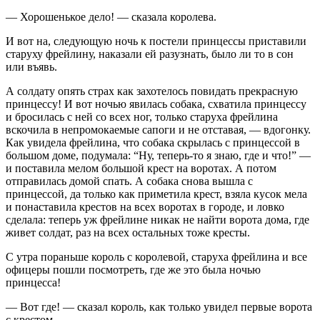
— Хорошенькое дело! — сказала королева.
И вот на, следующую ночь к постели принцессы приставили
старуху фрейлину, наказали ей разузнать, было ли то в сон
или въявь.
А солдату опять страх как захотелось повидать прекрасную
принцессу! И вот ночью явилась собака, схватила принцессу
и бросилась с ней со всех ног, только старуха фрейлина
вскочила в непромокаемые сапоги и не отставая, — вдогонку.
Как увидела фрейлина, что собака скрылась с принцессой в
большом доме, подумала: “Ну, теперь-то я знаю, где и что!” —
и поставила мелом большой крест на воротах. А потом
отправилась домой спать. А собака снова вышла с
принцессой, да только как приметила крест, взяла кусок мела
и понаставила крестов на всех воротах в городе, и ловко
сделала: теперь уж фрейлине никак не найти ворота дома, где
живет солдат, раз на всех остальных тоже кресты.
С утра пораньше король с королевой, старуха фрейлина и все
офицеры пошли посмотреть, где же это была ночью
принцесса!
— Вот где! — сказал король, как только увидел первые ворота
с крестом.