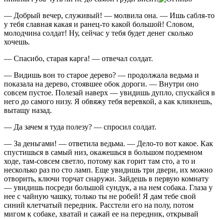
— Добрый вечер, служивый! — молвила она. — Ишь сабля-то
у тебя славная какая и ранец-то какой большой! Словом,
молодчина солдат! Ну, сейчас у тебя будет денег сколько
хочешь.
— Спасибо, старая карга! — отвечал солдат.
— Видишь вон то старое дерево? — продолжала ведьма и
показала на дерево, стоявшее обок дороги. — Внутри оно
совсем пустое. Полезай наверх — увидишь дупло, спускайся в
него до самого низу. Я обвяжу тебя веревкой, а как кликнешь,
вытащу назад.
— Да зачем я туда полезу? — спросил солдат.
— За деньгами! — ответила ведьма. — Дело-то вот какое. Как
спустишься в самый низ, окажешься в большом подземном
ходе, там-совсем светло, потому как горит там сто, а то и
несколько раз по сто ламп. Еще увидишь три двери, их можно
отворить, ключи торчат снаружи. Зайдешь в первую комнату
— увидишь посреди большой сундук, а на нем собака. Глаза у
нее с чайную чашку, только ты не робей! Я дам тебе свой
синий клетчатый передник. Расстели его на полу, потом
мигом к собаке, хватай и сажай ее на передник, открывай