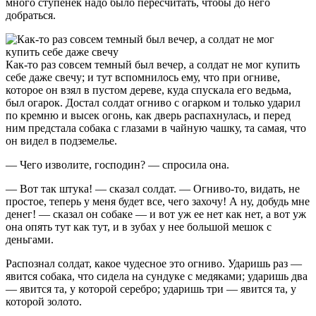
много ступенек надо было пересчитать, чтобы до него
добраться.
Как-то раз совсем темный был вечер, а солдат не мог купить
себе даже свечу; и тут вспомнилось ему, что при огниве,
которое он взял в пустом дереве, куда спускала его ведьма,
был огарок. Достал солдат огниво с огарком и только ударил
по кремню и высек огонь, как дверь распахнулась, и перед
ним предстала собака с глазами в чайную чашку, та самая, что
он видел в подземелье.
— Чего изволите, господин? — спросила она.
— Вот так штука! — сказал солдат. — Огниво-то, видать, не
простое, теперь у меня будет все, чего захочу! А ну, добудь мне
денег! — сказал он собаке — и вот уж ее нет как нет, а вот уж
она опять тут как тут, и в зубах у нее большой мешок с
деньгами.
Распознал солдат, какое чудесное это огниво. Ударишь раз —
явится собака, что сидела на сундуке с медяками; ударишь два
— явится та, у которой серебро; ударишь три — явится та, у
которой золото.