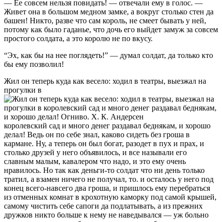
— Ее совсем нельзя повидать! — отвечали ему в голос. —
Живет она в большом медном замке, а вокруг столько стен да
башен! Никто, разве что сам король, не смеет бывать у ней,
потому как было гаданье, что дочь его выйдет замуж за совсем
простого солдата, а это королю не по вкусу.
“Эх, как бы на нее поглядеть!” — думал солдат, да только кто
бы ему позволил!
Жил он теперь куда как весело: ходил в театры, выезжал на
прогулки в
королевский сад и много денег раздавал беднякам, и хорошо
делал! Ведь он по себе знал, каково сидеть без гроша в
кармане. Ну, а теперь он был богат, разодет в пух и прах, и
столько друзей у него объявилось, и все называли его
славным малым, кавалером что надо, и это ему очень
нравилось. Но так как деньги-то солдат что ни день только
тратил, а взамен ничего не получал, то. и осталось у него под
конец всего-навсего два гроша, и пришлось ему перебраться
из отменных комнат в крохотную каморку под самой крышей,
самому чистить себе сапоги да подлатывать, а из прежних
дружков никто больше к нему не наведывался — уж больно