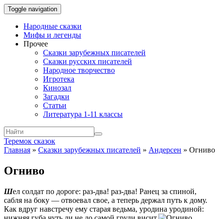
Toggle navigation
Народные сказки
Мифы и легенды
Прочее
Сказки зарубежных писателей
Сказки русских писателей
Народное творчество
Игротека
Кинозал
Загадки
Статьи
Литература 1-11 классы
Теремок сказок
Главная
»
Сказки зарубежных писателей
»
Андерсен
»
Огниво
Огниво
Ш
ел солдат по дороге: раз-два! раз-два! Ранец за спиной,
сабля на боку — отвоевал свое, а теперь держал путь к дому.
Как вдруг навстречу ему старая ведьма, уродина уродиной:
нижняя губа чуть ли не до самой груди висит.