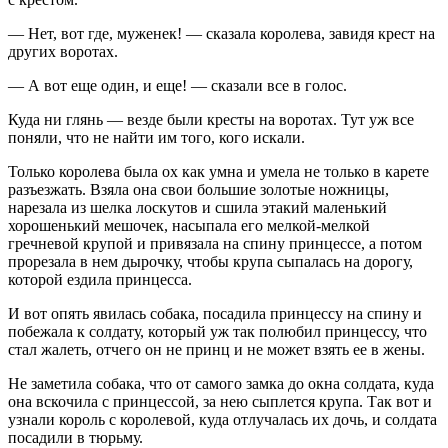
— Нет, вот где, муженек! — сказала королева, завидя крест на
других воротах.
— А вот еще один, и еще! — сказали все в голос.
Куда ни глянь — везде были кресты на воротах. Тут уж все
поняли, что не найти им того, кого искали.
Только королева была ох как умна и умела не только в карете
разъезжать. Взяла она свои большие золотые ножницы,
нарезала из шелка лоскутов и сшила этакий маленький
хорошенький мешочек, насыпала его мелкой-мелкой
гречневой крупой и привязала на спину принцессе, а потом
прорезала в нем дырочку, чтобы крупа сыпалась на дорогу,
которой ездила принцесса.
И вот опять явилась собака, посадила принцессу на спину и
побежала к солдату, который уж так полюбил принцессу, что
стал жалеть, отчего он не принц и не может взять ее в жены.
Не заметила собака, что от самого замка до окна солдата, куда
она вскочила с принцессой, за нею сыплется крупа. Так вот и
узнали король с королевой, куда отлучалась их дочь, и солдата
посадили в тюрьму.