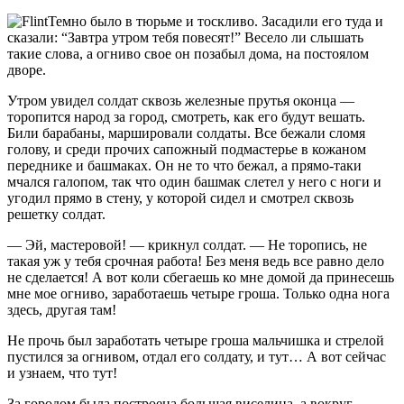
Темно было в тюрьме и тоскливо. Засадили его туда и
сказали: “Завтра утром тебя повесят!” Весело ли слышать
такие слова, а огниво свое он позабыл дома, на постоялом
дворе.
Утром увидел солдат сквозь железные прутья оконца —
торопится народ за город, смотреть, как его будут вешать.
Били барабаны, маршировали солдаты. Все бежали сломя
голову, и среди прочих сапожный подмастерье в кожаном
переднике и башмаках. Он не то что бежал, а прямо-таки
мчался галопом, так что один башмак слетел у него с ноги и
угодил прямо в стену, у которой сидел и смотрел сквозь
решетку солдат.
— Эй, мастеровой! — крикнул солдат. — Не торопись, не
такая уж у тебя срочная работа! Без меня ведь все равно дело
не сделается! А вот коли сбегаешь ко мне домой да принесешь
мне мое огниво, заработаешь четыре гроша. Только одна нога
здесь, другая там!
Не прочь был заработать четыре гроша мальчишка и стрелой
пустился за огнивом, отдал его солдату, и тут… А вот сейчас
и узнаем, что тут!
За городом была построена большая виселица, а вокруг