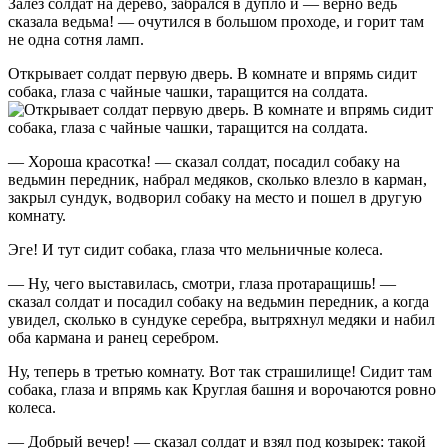
Залез солдат на дерево, забрался в дупло и — верно ведь
сказала ведьма! — очутился в большом проходе, и горит там
не одна сотня ламп.
Открывает солдат первую дверь. В комнате и впрямь сидит
собака, глаза с чайные чашки, таращится на солдата.
— Хороша красотка! — сказал солдат, посадил собаку на
ведьмин передник, набрал медяков, сколько влезло в карман,
закрыл сундук, водворил собаку на место и пошел в другую
комнату.
Эге! И тут сидит собака, глаза что мельничные колеса.
— Ну, чего выставилась, смотри, глаза протаращишь! —
сказал солдат и посадил собаку на ведьмин передник, а когда
увидел, сколько в сундуке серебра, вытряхнул медяки и набил
оба кармана и ранец серебром.
Ну, теперь в третью комнату. Вот так страшилище! Сидит там
собака, глаза и впрямь как Круглая башня и ворочаются ровно
колеса.
— Добрый вечер! — сказал солдат и взял под козырек: такой