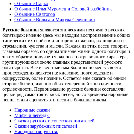
О былине Садко
О былине Илья Муромец и Соловей разбойник
О былине Святогор
О былине Вольга и Микула Селянович
Русские былины
являются эпическими песнями о русских
богатырях; именно здесь мы находим воспроизведение общих,
типических их свойств и историю их жизни, их подвиги и
стремления, чувства и мысли. Каждая из этих песен говорит,
главным образом, об одном эпизоде жизни одного богатыря и
таким образом получается ряд песен отрывочного характера,
группирующихся около главных представителей русского
богатырства. Все известные нам Былины по месту своего
происхождения делятся на: киевские, новгородские и
общерусские, более поздние. Остается еще сказать об одной
стороне былин, именно об их теперешней эпизодичности,
отрывочности. Первоначально русские былины составляли
целый ряд самостоятельных песен, но со временем народные
певцы стали сцеплять эти песни в большие циклы.
Народные сказки
Мифы и легенды
Сказки русских и советских писателей
Сказки зарубежных писателей
Народное творчество