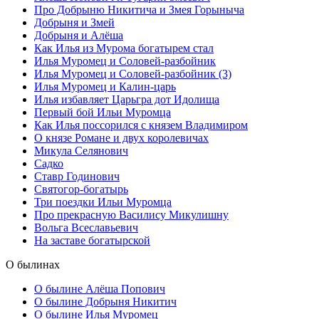
Про Добрыню Никитича и Змея Горыныча
Добрыня и Змей
Добрыня и Алёша
Как Илья из Мурома богатырем стал
Илья Муромец и Соловей-разбойник
Илья Муромец и Соловей-разбойник (3)
Илья Муромец и Калин-царь
Илья избавляет Царьгра дот Идолища
Первый бой Ильи Муромца
Как Илья поссорился с князем Владимиром
О князе Романе и двух королевичах
Микула Селянович
Садко
Ставр Годинович
Святогор-богатырь
Три поездки Ильи Муромца
Про прекрасную Василису Микулишну
Вольга Всеславьевич
На заставе богатырской
О былинах
О былине Алёша Попович
О былине Добрыня Никитич
О былине Илья Муромец