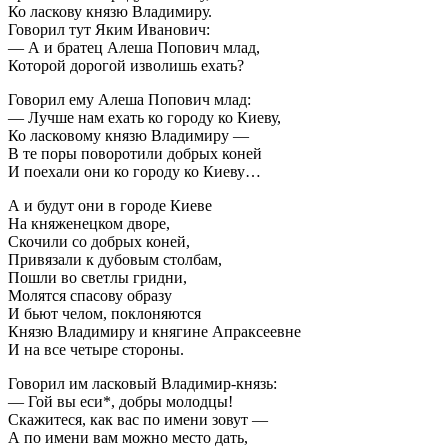
Ко ласкову князю Владимиру.
Говорил тут Яким Иванович:
— А и братец Алеша Попович млад,
Которой дорогой изволишь ехать?
Говорил ему Алеша Попович млад:
— Лучше нам ехать ко городу ко Киеву,
Ко ласковому князю Владимиру —
В те поры поворотили добрых коней
И поехали они ко городу ко Киеву…
А и будут они в городе Киеве
На княженецком дворе,
Скочили со добрых коней,
Привязали к дубовым столбам,
Пошли во светлы гридни,
Молятся спасову образу
И бьют челом, поклоняются
Князю Владимиру и княгине Апраксеевне
И на все четыре стороны.
Говорил им ласковый Владимир-князь:
— Гой вы еси*, добры молодцы!
Скажитеся, как вас по имени зовут —
А по имени вам можно место дать,