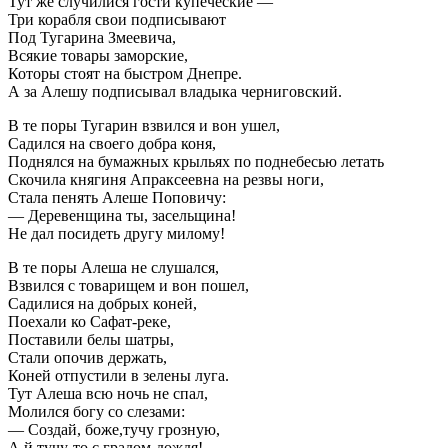
Тут же случилися гости купеческие —
Три корабля свои подписывают
Под Тугарина Змеевича,
Всякие товары заморские,
Которы стоят на быстром Днепре.
А за Алешу подписывал владыка черниговский.
В те поры Тугарин взвился и вон ушел,
Садился на своего добра коня,
Поднялся на бумажных крыльях по поднебесью летать
Скочила княгиня Апраксеевна на резвы ноги,
Стала пенять Алеше Поповичу:
— Деревенщина ты, засельщина!
Не дал посидеть другу милому!
В те поры Алеша не слушался,
Взвился с товарищем и вон пошел,
Садилися на добрых коней,
Поехали ко Сафат-реке,
Поставили белы шатры,
Стали опочив держать,
Коней отпустили в зелены луга.
Тут Алеша всю ночь не спал,
Молился богу со слезами:
— Создай, боже,тучу грозную,
А й тучу-то с градом-дождя!