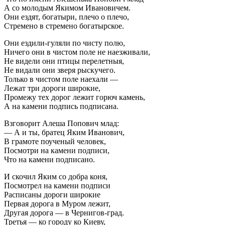
А со молодым Якимом Ивановичем.
Они ездят, богатыри, плечо о плечо,
Стремено в стремено богатырское.
Они ездили-гуляли по чисту полю,
Ничего они в чистом поле не наезживали,
Не видели они птицы перелетныя,
Не видали они зверя рыскучего.
Только в чистом поле наехали —
Лежат три дороги широкие,
Промежу тех дорог лежит горюч камень,
А на камени подпись подписана.
Взговорит Алеша Попович млад:
— А и ты, братец Яким Иванович,
В грамоте поученый человек,
Посмотри на камени подписи,
Что на камени подписано.
И скочил Яким со добра коня,
Посмотрел на камени подписи
Расписаны дороги широкие
Первая дорога в Муром лежит,
Другая дорога — в Чернигов-град.
Третья — ко городу ко Киеву,