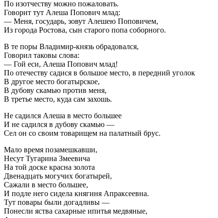
По изотчеству можно пожаловать.
Говорит тут Алеша Попович млад:
— Меня, государь, зовут Алешею Поповичем,
Из города Ростова, сын старого попа соборного.
В те поры Владимир-князь обрадовался,
Говорил таковы слова:
— Гой еси, Алеша Попович млад!
По отечеству садися в большое место, в передний уголок
В другое место богатырское,
В дубову скамью против меня,
В третье место, куда сам захошь.
Не садился Алеша в место большее
И не садился в дубову скамью —
Сел он со своим товарищем на палатный брус.
Мало время позамешкавши,
Несут Тугарина Змеевича
На той доске красна золота
Двенадцать могучих богатырей,
Сажали в место большее,
И подле него сидела княгиня Апраксеевна.
Тут повары были догадливы —
Понесли яства сахарные ипитья медвяные,