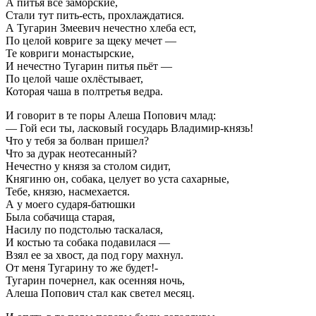
А питья все заморские,
Стали тут пить-есть, прохлаждатися.
А Тугарин Змеевич нечестно хлеба ест,
По целой ковриге за щеку мечет —
Те ковриги монастырские,
И нечестно Тугарин питья пьёт —
По целой чаше охлёстывает,
Которая чаша в полтретья ведра.
И говорит в те поры Алеша Попович млад:
— Гой еси ты, ласковый государь Владимир-князь!
Что у тебя за болван пришел?
Что за дурак неотесанный?
Нечестно у князя за столом сидит,
Княгиню он, собака, целует во уста сахарные,
Тебе, князю, насмехается.
А у моего сударя-батюшки
Была собачища старая,
Насилу по подстолью таскалася,
И костью та собака подавилася —
Взял ее за хвост, да под гору махнул.
От меня Тугарину то же будет!-
Тугарин почернел, как осенняя ночь,
Алеша Попович стал как светел месяц.