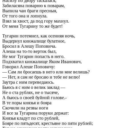
Насилу по двору таскалася,
Забиласяна поварню к поварам,
Выпила чан браги пресныя,
От того она и лопнула.
Взял за хвост, да под гору махнул.
От меня Тугарину то же будет!
Тугарин потемнел, как осенняя ночь,
Выдернул кинжалище булатное,
Бросил в Алешу Поповича.
Алеша на то-то верток был,
Не мог Тугарин попасть в него.
Подхватил кинжалище Яким Иванович,
Говорил Алеше Поповичу:
— Сам ли бросаешь в него или мне велишь?
— Нет, я сам не бросаю и тебе не велю!
Заутра с ним переведаюсь.
Бьюсь я с ним о велик заклад —
Не о ста рублях, не о тысяче,
А бьюсь о своей буйной голове.-
В те поры князья и бояра
Скочили на резвы ноги
И все за Тугарина поруки держат:
Князья кладут по сто рублей,
Бояре по пятьдесят, крестьяне по пяти рублей;