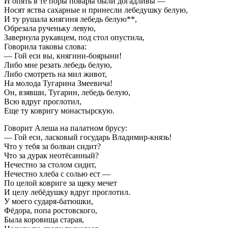
И опять в те поры повары были догадливы —
Носят яства сахарные и принесли лебедушку белую,
И ту рушала княгиня лебедь белую**,
Обрезала рученьку левую,
Завернула рукавцем, под стол опустила,
Говорила таковы слова:
— Гой еси вы, княгини-боярыни!
Либо мне резать лебедь белую,
Либо смотреть на мил живот,
На молода Тугарина Змеевича!
Он, взявши, Тугарин, лебедь белую,
Всю вдруг проглотил,
Еще ту ковригу монастырскую.
Говорит Алеша на палатном брусу:
— Гой еси, ласковый государь Владимир-князь!
Что у тебя за болван сидит?
Что за дурак неотёсанный?
Нечестно за столом сидит,
Нечестно хлеба с солью ест —
По целой ковриге за щеку мечет
И целу лебёдушку вдруг проглотил.
У моего сударя-батюшки,
Фёдора, попа ростовского,
Была коровища старая,