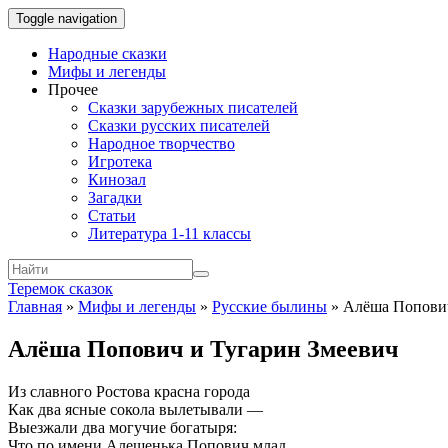
Toggle navigation
Народные сказки
Мифы и легенды
Прочее
Сказки зарубежных писателей
Сказки русских писателей
Народное творчество
Игротека
Кинозал
Загадки
Статьи
Литература 1-11 классы
Теремок сказок
Главная
»
Мифы и легенды
»
Русские былины
»
Алёша Попович
Алёша Попович и Тугарин Змеевич
Из славного Ростова красна города
Как два ясные сокола вылетывали —
Выезжали два могучие богатыря:
Что по имени Алешенька Попович млад