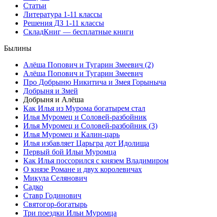
Статьи
Литература 1-11 классы
Решения ДЗ 1-11 классы
СкладКниг — бесплатные книги
Былины
Алёша Попович и Тугарин Змеевич (2)
Алёша Попович и Тугарин Змеевич
Про Добрыню Никитича и Змея Горыныча
Добрыня и Змей
Добрыня и Алёша
Как Илья из Мурома богатырем стал
Илья Муромец и Соловей-разбойник
Илья Муромец и Соловей-разбойник (3)
Илья Муромец и Калин-царь
Илья избавляет Царьгра дот Идолища
Первый бой Ильи Муромца
Как Илья поссорился с князем Владимиром
О князе Романе и двух королевичах
Микула Селянович
Садко
Ставр Годинович
Святогор-богатырь
Три поездки Ильи Муромца