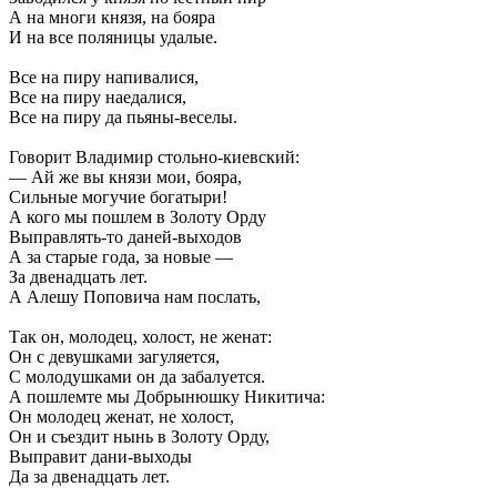
А на многи князя, на бояра
И на все поляницы удалые.
Все на пиру напивалися,
Все на пиру наедалися,
Все на пиру да пьяны-веселы.
Говорит Владимир стольно-киевский:
— Ай же вы князи мои, бояра,
Сильные могучие богатыри!
А кого мы пошлем в Золоту Орду
Выправлять-то даней-выходов
А за старые года, за новые —
За двенадцать лет.
А Алешу Поповича нам послать,
Так он, молодец, холост, не женат:
Он с девушками загуляется,
С молодушками он да забалуется.
А пошлемте мы Добрынюшку Никитича:
Он молодец женат, не холост,
Он и съездит нынь в Золоту Орду,
Выправит дани-выходы
Да за двенадцать лет.