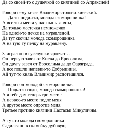
Да со своей-то с душечкой со княгиней со Апраксией!
Говорит ему князь Владимир стольно-киевский:
— Да ты поди-тко, молода скоморошинка!
А все тыи места у нас нынь заняты,
Да только местечка немножечко
На одной-то печке на муравленой.
Да тут скочил молода скоморошинка
А на тую-ту печку на муравлену.
Заиграл он в гуселушки яровчаты.
Он первую завел от Киева до Еросолима,
Он другу завел от Еросолима да до Oаряграда,
А все пошли напевки-то Добрынины.
Ай тут-то князь Владимир распотешился,
Говорит он молодой скоморошинке:
— Подь-тко сюды, молода скоморошинка!
А я тебе дам теперь три места:
А первое-то место подле меня,
А другое место опротив меня,
Третьее противо княгини Настасьи Микуличны.
А тут-то молода скоморошинка
Садился он в скамейку дубовую,