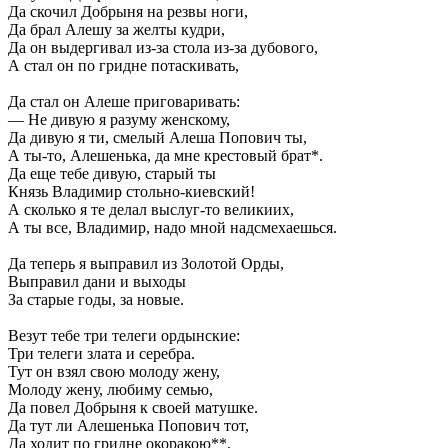
Да скочил Добрыня на резвы ноги,
Да брал Алешу за желты кудри,
Да он выдергивал из-за стола из-за дубового,
А стал он по гридне потаскивать,
Да стал он Алеше приговаривать:
— Не дивую я разуму женскому,
Да дивую я ти, смелый Алеша Попович ты,
А ты-то, Алешенька, да мне крестовый брат*.
Да еще тебе дивую, старый ты
Князь Владимир стольно-киевский!
А сколько я те делал выслуг-то великиих,
А ты все, Владимир, надо мной надсмехаешься.
Да теперь я выправил из Золотой Орды,
Выправил дани и выходы
За старые годы, за новые.
Везут тебе три телеги ордынские:
Три телеги злата и серебра.
Тут он взял свою молоду жену,
Молоду жену, любиму семью,
Да повел Добрыня к своей матушке.
Да тут ли Алешенька Попович тот,
Да ходит по гридне окоракою**,