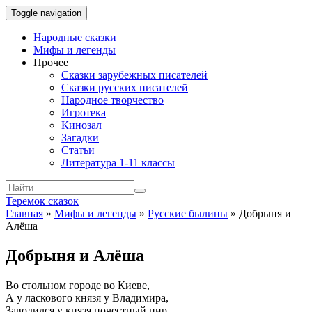
Toggle navigation
Народные сказки
Мифы и легенды
Прочее
Сказки зарубежных писателей
Сказки русских писателей
Народное творчество
Игротека
Кинозал
Загадки
Статьи
Литература 1-11 классы
Теремок сказок
Главная
»
Мифы и легенды
»
Русские былины
»
Добрыня и
Алёша
Добрыня и Алёша
Во стольном городе во Киеве,
А у ласкового князя у Владимира,
Заводился у князя почестный пир