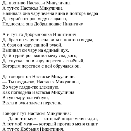
Да противо Настасьи Микуличны.
А тут-то Настасья Микулична
Наливала она чару зелена вина в полтора ведра
Да турий тот рог меду сладкого,
Подносила она Добрынюшке Никитичу.
А й тут-то Добрынюшка Никитинич
Да брал он чару зелена вина в полтора ведра,
А брал он чару единой рукой,
Выпивал он чару на единый дух,
Да й турий рог выпил меду сладкого,
Да спускал он в чару перстень злачёный,
Которым перстнем с ней обручался он.
Да говорит он Настасье Микуличне:
— Ты гляди-тко, Настасья Микулична,
Во чару гляди-тко злаченую.
Как поглядела Настасья Микулична
В тую чару золочёную,
Взяла в руки злачен перстень.
Говорит тут Настасья Микулична:
— Да не тот муж — который подле меня сидит,
А тот мой муж — который противо меня сидит.
А тут-то Добрыня Никитинич,