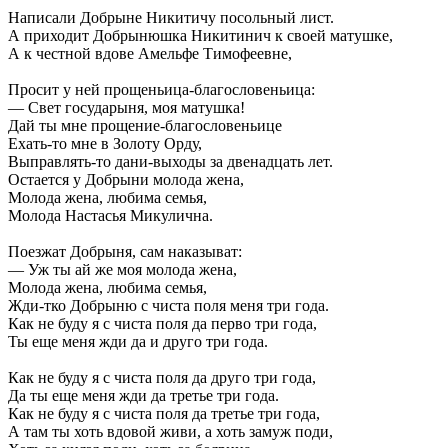
Написали Добрыне Никитичу посольный лист.
А приходит Добрынюшка Никитинич к своей матушке,
А к честной вдове Амельфе Тимофеевне,
Просит у ней прощеньица-благословеньица:
— Свет государыня, моя матушка!
Дай ты мне прощение-благословеньице
Ехать-то мне в Золоту Орду,
Выправлять-то дани-выходы за двенадцать лет.
Остается у Добрыни молода жена,
Молода жена, любима семья,
Молода Настасья Микулична.
Поезжат Добрыня, сам наказыват:
— Уж ты ай же моя молода жена,
Молода жена, любима семья,
Жди-тко Добрыню с чиста поля меня три года.
Как не буду я с чиста поля да перво три года,
Ты еще меня жди да и друго три года.
Как не буду я с чиста поля да друго три года,
Да ты еще меня жди да третье три года.
Как не буду я с чиста поля да третье три года,
А там ты хоть вдовой живи, а хоть замуж поди,