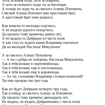
Хоть за князя поди, хоть за боярина,
А хоть за сильного поди ты за богатыря.
А только не ходи ты за смелого Алешу Поповича,
Смелый Алеша Попович мне крестовый брат,
А крестовый брат паче родного.
Как видели-то молодца седучнсь,
А не видели удалого поедучись.
Да прошло тому времечка девять лет,
А не видать-то Добрыни из чиста поля.
А как стал-то ходить князь Владимир свататься
Да на молодой Настасье Микуличне
А за смелого Алешу Поповича:
— А ты с-добра не пойдешь, Настасья Микулична,
Так я тебя возьму в портомойницы,
Так я тебя возьму еще в постельницы,
Так я тебя возьму еще в коровницы.
— Ах ты, солнышко Владимир стольно-киевский!
Ты еще прожди-тко три года.
Как не будет Добрыня четверто три года,
Так я пойду за смелого Алешу за Поповича.
Да прошло тому времени двенадцать лет,
Не видать, не видать Добрынюшки с чиста поля.