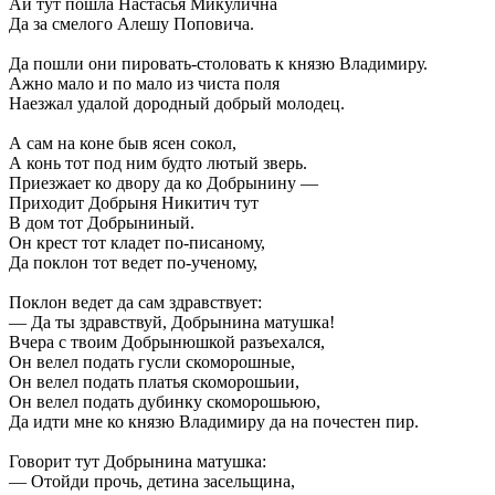
Ай тут пошла Настасья Микулична
Да за смелого Алешу Поповича.
Да пошли они пировать-столовать к князю Владимиру.
Ажно мало и по мало из чиста поля
Наезжал удалой дородный добрый молодец.
А сам на коне быв ясен сокол,
А конь тот под ним будто лютый зверь.
Приезжает ко двору да ко Добрынину —
Приходит Добрыня Никитич тут
В дом тот Добрыниный.
Он крест тот кладет по-писаному,
Да поклон тот ведет по-ученому,
Поклон ведет да сам здравствует:
— Да ты здравствуй, Добрынина матушка!
Вчера с твоим Добрынюшкой разъехался,
Он велел подать гусли скоморошные,
Он велел подать платья скоморошьии,
Он велел подать дубинку скоморошьюю,
Да идти мне ко князю Владимиру да на почестен пир.
Говорит тут Добрынина матушка:
— Отойди прочь, детина засельщина,