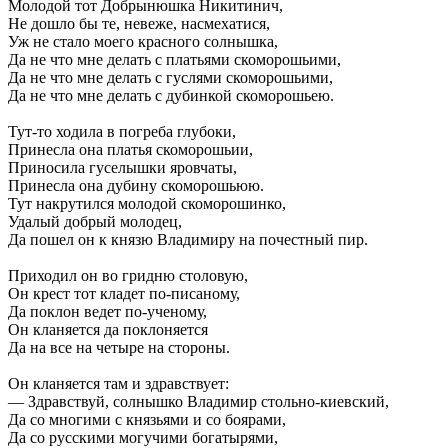
Молодой тот Добрынюшка Никитинич,
Не дошло бы те, невеже, насмехатися,
Уж не стало моего красного солнышка,
Да не что мне делать с платьями скоморошьими,
Да не что мне делать с гуслями скоморошьими,
Да не что мне делать с дубинкой скоморошьею.
Тут-то ходила в погреба глубоки,
Принесла она платья скоморошьии,
Приносила гуселышки яровчаты,
Принесла она дубину скоморошьюю.
Тут накрутился молодой скоморошинко,
Удалый добрый молодец,
Да пошел он к князю Владимиру на почестный пир.
Приходил он во гридню столовую,
Он крест тот кладет по-писаному,
Да поклон ведет по-ученому,
Он кланяется да поклоняется
Да на все на четыре на стороны.
Он кланяется там и здравствует:
— Здравствуй, солнышко Владимир стольно-киевский,
Да со многими с князьями и со боярами,
Да со русскими могучими богатырями,