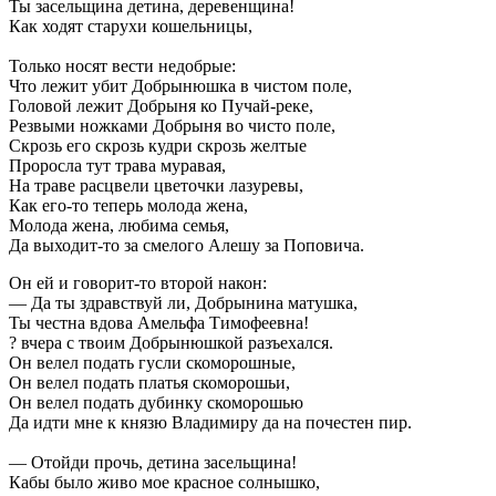
Ты засельщина детина, деревенщина!
Как ходят старухи кошельницы,
Только носят вести недобрые:
Что лежит убит Добрынюшка в чистом поле,
Головой лежит Добрыня ко Пучай-реке,
Резвыми ножками Добрыня во чисто поле,
Скрозь его скрозь кудри скрозь желтые
Проросла тут трава муравая,
На траве расцвели цветочки лазуревы,
Как его-то теперь молода жена,
Молода жена, любима семья,
Да выходит-то за смелого Алешу за Поповича.
Он ей и говорит-то второй након:
— Да ты здравствуй ли, Добрынина матушка,
Ты честна вдова Амельфа Тимофеевна!
? вчера с твоим Добрынюшкой разъехался.
Он велел подать гусли скоморошные,
Он велел подать платья скоморошьи,
Он велел подать дубинку скоморошью
Да идти мне к князю Владимиру да на почестен пир.
— Отойди прочь, детина засельщина!
Кабы было живо мое красное солнышко,