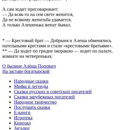
А сам ходит приговаривает:
— Да всяк-то на сем свете женится,
Да не всякому женитьба удавается.
А только Алешенька женат бывал.
* — Крестовый брат — Добрыня и Алеша обменялись
нательными крестами и стали «крестовыми братьями».
** — Да ходит по гридне окоракою — ходит по палате,
комнате на четвереньках.
О былине Алёша Попович
На заставе богатырской
Народные сказки
Мифы и легенды
Сказки русских и советских писателей
Сказки зарубежных писателей
Народное творчество
Послушать сказки
Е-книги
Игротека
Кинозал
Загадки