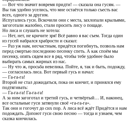
— Вот что значит вовремя придти! — сказала она гусям. —
Вы так удобно уселись, что мне остаётся только съесть вас
всех, одного за другим.
Испугались гуси. Вскочили они с места, захлопали крыльями,
загоготали жалобно, стали просить лису о пощаде.
Но лиса и слушать не хотела:
— Нет, нет, не кричите зря! Всё равно я вас съем. Тогда один
из гусей набрался храбрости и сказал:
— Раз уж нам, несчастным, придётся погибнуть, позволь нам
перед смертью последнюю песенку спеть. А как споём мы
песенку, опять сядем все в ряд, чтобы тебе удобнее было
выбирать самых жирных из нас.
— Ну что ж, просьба невелика. Пойте, я, так и быть, подожду,
— согласилась лиса. Вот первый гусь и начал:
— Га-га-га!
Второй не стал дожидаться, пока он кончит, и принялся ему
подтягивать:
— Га-га-га! Га-га-га!
А за ним загоготал и третий гусь, и четвёртый… И, наконец,
все остальные гуси затянули своё «га-га-га».
Так они и гогочут до сих пор. А лиса всё ждёт Придётся и нам
подождать. Допоют гуси свою песню — тогда и узнаем, чем
сказка кончилась.