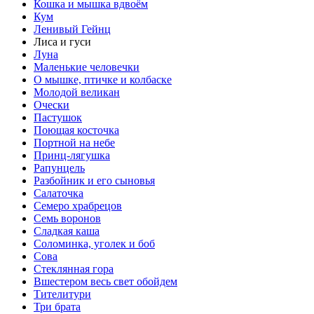
Кошка и мышка вдвоём
Кум
Ленивый Гейнц
Лиса и гуси
Луна
Маленькие человечки
О мышке, птичке и колбаске
Молодой великан
Очески
Пастушок
Поющая косточка
Портной на небе
Принц-лягушка
Рапунцель
Разбойник и его сыновья
Салаточка
Семеро храбрецов
Семь воронов
Сладкая каша
Соломинка, уголек и боб
Сова
Стеклянная гора
Вшестером весь свет обойдем
Тителитури
Три брата