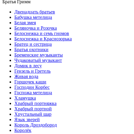
Братья Гримм
Двенадцать братьев
Бабушка метелица
Белая змея
Беляночка и Розочка
Белоснежка и семь гномов
Белоснежка и Краснозорька
Братец и сестрица
Братья охотники
Бременские музыканты
Чудаковатый музыкант
Домик в лесу
Гензель и Гретель
Живая вода
Горшочек каши
Господин Корбес
Госпожа метелица
Хламушка
Храбрый портняжка
Храбрый портной
Хрустальный шар
Язык зверей
Король Дроздобород
Королёк