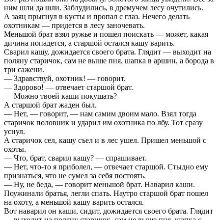
ним шли да шли. Заблудились, в дремучем лесу очутились.
А заяц прыгнул в кусты и пропал с глаз. Нечего делать
охотникам — придется в лесу заночевать.
Меньшой брат взял ружье и пошел поискать — может, какая
дичина попадется, а старшой остался кашу варить.
Сварил кашу, дожидается своего брата. Глядит — выходит на
поляну старичок, сам не выше пня, шапка в аршин, а борода в
три сажени.
— Здравствуй, охотник! — говорит.
— Здорово! — отвечает старшой брат.
— Можно твоей каши покушать?
А старшой брат жаден был.
— Нет, — говорит, — нам самим двоим мало. Взял тогда
старичок половник и ударил им охотника по лбу. Тот сразу
уснул.
А старичок сел, кашу съел и в лес ушел. Пришел меньшой с
охоты.
— Что, брат, сварил кашу? — спрашивает.
— Нет, что-то я приболел, — отвечает старшой. Стыдно ему
признаться, что не сумел за себя постоять.
— Ну, не беда, — говорит меньшой брат. Наварил каши.
Поужинали братья, легли спать. Наутро старшой брат пошел
на охоту, а меньшой кашу варить остался.
Вот наварил он каши, сидит, дожидается своего брата. Глядит
— выходит на поляну старичок, сам не выше пня, шапка с