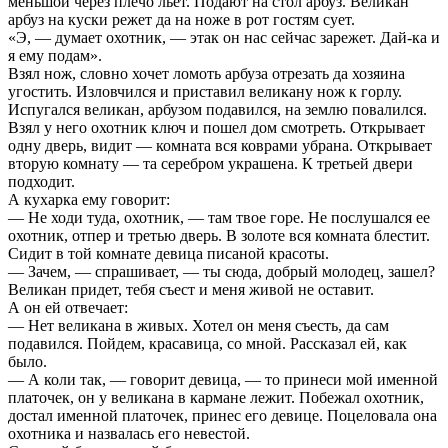
меньшой через плечо льет. Подают на стол арбуз. Великан
арбуз на куски режет да на ноже в рот гостям сует.
«Э, — думает охотник, — этак он нас сейчас зарежет. Дай-ка и
я ему подам».
Взял нож, словно хочет ломоть арбуза отрезать да хозяина
угостить. Изловчился и приставил великану нож к горлу.
Испугался великан, арбузом подавился, на землю повалился.
Взял у него охотник ключ и пошел дом смотреть. Открывает
одну дверь, видит — комната вся коврами убрана. Открывает
вторую комнату — та серебром украшена. К третьей двери
подходит.
А кухарка ему говорит:
— Не ходи туда, охотник, — там твое горе. Не послушался ее
охотник, отпер и третью дверь. В золоте вся комната блестит.
Сидит в той комнате девица писаной красоты.
— Зачем, — спрашивает, — ты сюда, добрый молодец, зашел?
Великан придет, тебя съест и меня живой не оставит.
А он ей отвечает:
— Нет великана в живых. Хотел он меня съесть, да сам
подавился. Пойдем, красавица, со мной. Рассказал ей, как
было.
— А коли так, — говорит девица, — то принеси мой именной
платочек, он у великана в кармане лежит. Побежал охотник,
достал именной платочек, принес его девице. Поцеловала она
охотника и назвалась его невестой.