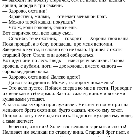
аршин, борода в три сажени.
— Здорово, охотник!
— Здравствуй, милый, — отвечает меньшой брат.
— Можно твоей кашки покушать?
— Что ж, коли голоден, садись ешь.
Вот старичок сел, всю кашу съел.
— Спасибо, тебе охотник, — говорит. — Хороша твоя каша.
Пока прощай, а в беду попадешь, про меня вспомни.
Завернул в кусты, и словно его не было. Пришел с охоты
старшой брат. Стали они домой собираться.
Вот идут они по лесу. Глядь — навстречу великан. Голова
вровень с дубами, ноги — две колоды, вместо живота —
сорокаведерная бочка.
— Здорово, охотники! Далеко идете?
— Да вот заблудились. Может, ты дорогу покажешь?
— Это дело пустое. Пойдем сперва ко мне в гости. Приводит
их великан к себе домой. За стол сажает, вином и всякими
кушаньями угощает.
А за столом кухарка прислуживает. Нет-нет и посмотрит на
меньшого брата охотника, будто сказать что-то ему хочет.
Попросил он у нее воды испить. Подносит кухарка ему воды,
а сама шепчет:
— Берегись, охотник! Хочет вас великан зарезать и съесть!
Наливает им великан по стакану вина. Старшой брат пьет, а