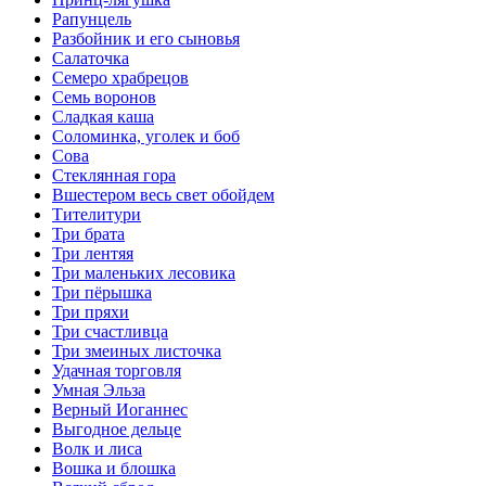
Рапунцель
Разбойник и его сыновья
Салаточка
Семеро храбрецов
Семь воронов
Сладкая каша
Соломинка, уголек и боб
Сова
Стеклянная гора
Вшестером весь свет обойдем
Тителитури
Три брата
Три лентяя
Три маленьких лесовика
Три пёрышка
Три пряхи
Три счастливца
Три змеиных листочка
Удачная торговля
Умная Эльза
Верный Иоганнес
Выгодное дельце
Волк и лиса
Вошка и блошка