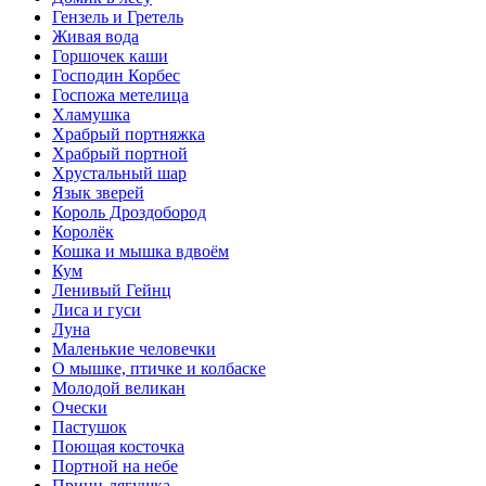
Гензель и Гретель
Живая вода
Горшочек каши
Господин Корбес
Госпожа метелица
Хламушка
Храбрый портняжка
Храбрый портной
Хрустальный шар
Язык зверей
Король Дроздобород
Королёк
Кошка и мышка вдвоём
Кум
Ленивый Гейнц
Лиса и гуси
Луна
Маленькие человечки
О мышке, птичке и колбаске
Молодой великан
Очески
Пастушок
Поющая косточка
Портной на небе
Принц-лягушка