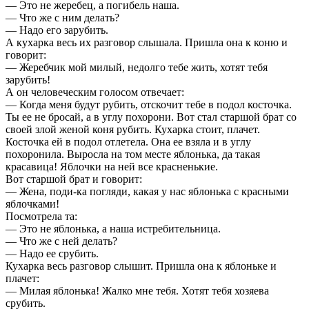
— Это не жеребец, а погибель наша.
— Что же с ним делать?
— Надо его зарубить.
А кухарка весь их разговор слышала. Пришла она к коню и
говорит:
— Жеребчик мой милый, недолго тебе жить, хотят тебя
зарубить!
А он человеческим голосом отвечает:
— Когда меня будут рубить, отскочит тебе в подол косточка.
Ты ее не бросай, а в углу похорони. Вот стал старшой брат со
своей злой женой коня рубить. Кухарка стоит, плачет.
Косточка ей в подол отлетела. Она ее взяла и в углу
похоронила. Выросла на том месте яблонька, да такая
красавица! Яблочки на ней все красненькие.
Вот старшой брат и говорит:
— Жена, поди-ка погляди, какая у нас яблонька с красными
яблочками!
Посмотрела та:
— Это не яблонька, а наша истребительница.
— Что же с ней делать?
— Надо ее срубить.
Кухарка весь разговор слышит. Пришла она к яблоньке и
плачет:
— Милая яблонька! Жалко мне тебя. Хотят тебя хозяева
срубить.