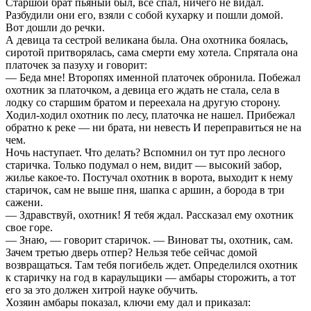
Старшой брат пьяный был, все спал, ничего не видал.
Разбудили они его, взяли с собой кухарку и пошли домой.
Вот дошли до речки.
А девица та сестрой великана была. Она охотника боялась,
сиротой притворялась, сама смерти ему хотела. Спрятала она
платочек за пазуху и говорит:
— Беда мне! Второпях именной платочек обронила. Побежал
охотник за платочком, а девица его ждать не стала, села в
лодку со старшим братом и переехала на другую сторону.
Ходил-ходил охотник по лесу, платочка не нашел. Прибежал
обратно к реке — ни брата, ни невесть И переправиться не на
чем.
Ночь наступает. Что делать? Вспомнил он тут про лесного
старичка. Только подумал о нем, видит — высокий забор,
жилье какое-то. Постучал охотник в ворота, выходит к нему
старичок, сам не выше пня, шапка с аршин, а борода в три
сажени.
— Здравствуй, охотник! Я тебя ждал. Рассказал ему охотник
свое горе.
— Знаю, — говорит старичок. — Виноват ты, охотник, сам.
Зачем третью дверь отпер? Нельзя тебе сейчас домой
возвращаться. Там тебя погибель ждет. Определился охотник
к старичку на год в караульщики — амбары сторожить, а тот
его за это должен хитрой науке обучить.
Хозяин амбары показал, ключи ему дал и приказал: