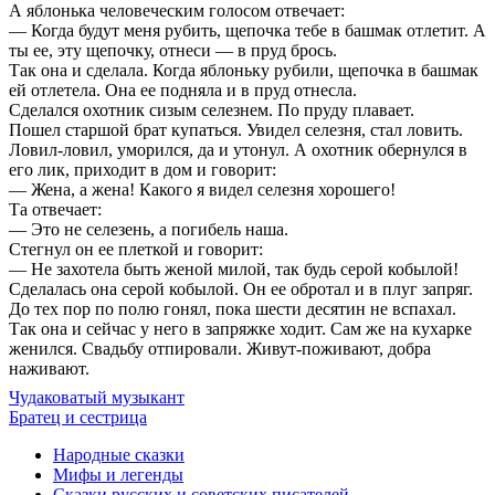
А яблонька человеческим голосом отвечает:
— Когда будут меня рубить, щепочка тебе в башмак отлетит. А
ты ее, эту щепочку, отнеси — в пруд брось.
Так она и сделала. Когда яблоньку рубили, щепочка в башмак
ей отлетела. Она ее подняла и в пруд отнесла.
Сделался охотник сизым селезнем. По пруду плавает.
Пошел старшой брат купаться. Увидел селезня, стал ловить.
Ловил-ловил, уморился, да и утонул. А охотник обернулся в
его лик, приходит в дом и говорит:
— Жена, а жена! Какого я видел селезня хорошего!
Та отвечает:
— Это не селезень, а погибель наша.
Стегнул он ее плеткой и говорит:
— Не захотела быть женой милой, так будь серой кобылой!
Сделалась она серой кобылой. Он ее обротал и в плуг запряг.
До тех пор по полю гонял, пока шести десятин не вспахал.
Так она и сейчас у него в запряжке ходит. Сам же на кухарке
женился. Свадьбу отпировали. Живут-поживают, добра
наживают.
Чудаковатый музыкант
Братец и сестрица
Народные сказки
Мифы и легенды
Сказки русских и советских писателей