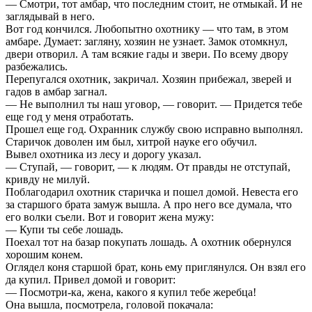
— Смотри, тот амбар, что последним стоит, не отмыкай. И не
заглядывай в него.
Вот год кончился. Любопытно охотнику — что там, в этом
амбаре. Думает: загляну, хозяин не узнает. Замок отомкнул,
двери отворил. А там всякие гады и звери. По всему двору
разбежались.
Перепугался охотник, закричал. Хозяин прибежал, зверей и
гадов в амбар загнал.
— Не выполнил ты наш уговор, — говорит. — Придется тебе
еще год у меня отработать.
Прошел еще год. Охранник службу свою исправно выполнял.
Старичок доволен им был, хитрой науке его обучил.
Вывел охотника из лесу и дорогу указал.
— Ступай, — говорит, — к людям. От правды не отступай,
кривду не милуй.
Поблагодарил охотник старичка и пошел домой. Невеста его
за старшого брата замуж вышла. А про него все думала, что
его волки съели. Вот и говорит жена мужу:
— Купи ты себе лошадь.
Поехал тот на базар покупать лошадь. А охотник обернулся
хорошим конем.
Оглядел коня старшой брат, конь ему приглянулся. Он взял его
да купил. Привел домой и говорит:
— Посмотри-ка, жена, какого я купил тебе жеребца!
Она вышла, посмотрела, головой покачала: