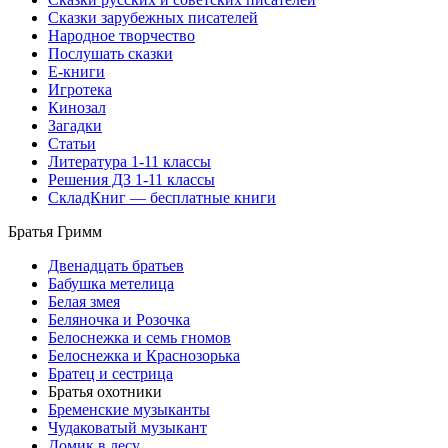
Сказки зарубежных писателей
Народное творчество
Послушать сказки
Е-книги
Игротека
Кинозал
Загадки
Статьи
Литература 1-11 классы
Решения ДЗ 1-11 классы
СкладКниг — бесплатные книги
Братья Гримм
Двенадцать братьев
Бабушка метелица
Белая змея
Беляночка и Розочка
Белоснежка и семь гномов
Белоснежка и Краснозорька
Братец и сестрица
Братья охотники
Бременские музыканты
Чудаковатый музыкант
Домик в лесу