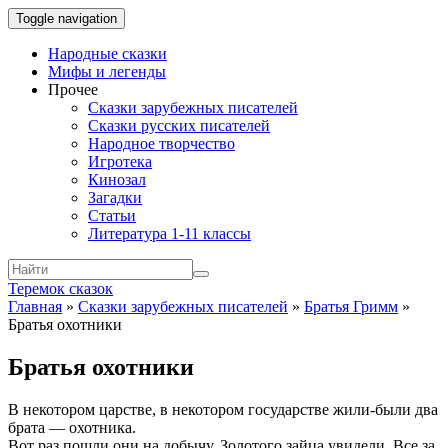
Toggle navigation
Народные сказки
Мифы и легенды
Прочее
Сказки зарубежных писателей
Сказки русских писателей
Народное творчество
Игротека
Кинозал
Загадки
Статьи
Литература 1-11 классы
Теремок сказок
Главная
»
Сказки зарубежных писателей
»
Братья Гримм
»
Братья охотники
Братья охотники
В некотором царстве, в некотором государстве жили-были два
брата — охотника.
Вот раз пошли они на добычу. Золотого зайца увидели. Все за