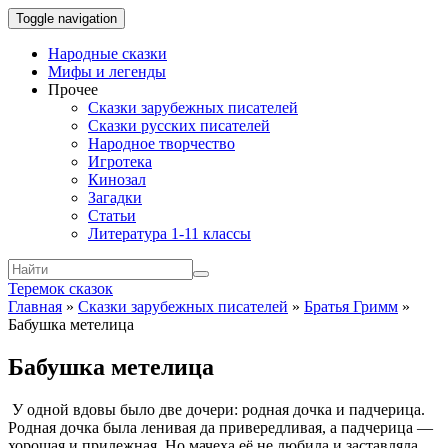
Toggle navigation
Народные сказки
Мифы и легенды
Прочее
Сказки зарубежных писателей
Сказки русских писателей
Народное творчество
Игротека
Кинозал
Загадки
Статьи
Литература 1-11 классы
Теремок сказок
Главная
»
Сказки зарубежных писателей
»
Братья Гримм
»
Бабушка метелица
Бабушка метелица
У одной вдовы было две дочери: родная дочка и падчерица.
Родная дочка была ленивая да привередливая, а падчерица —
хорошая и прилежная. Но мачеха её не любила и заставляла