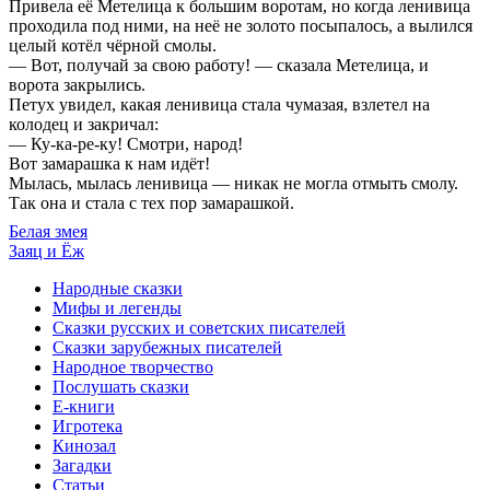
Привела её Метелица к большим воротам, но когда ленивица
проходила под ними, на неё не золото посыпалось, а вылился
целый котёл чёрной смолы.
— Вот, получай за свою работу! — сказала Метелица, и
ворота закрылись.
Петух увидел, какая ленивица стала чумазая, взлетел на
колодец и закричал:
— Ку-ка-ре-ку! Смотри, народ!
Вот замарашка к нам идёт!
Мылась, мылась ленивица — никак не могла отмыть смолу.
Так она и стала с тех пор замарашкой.
Белая змея
Заяц и Ёж
Народные сказки
Мифы и легенды
Сказки русских и советских писателей
Сказки зарубежных писателей
Народное творчество
Послушать сказки
Е-книги
Игротека
Кинозал
Загадки
Статьи