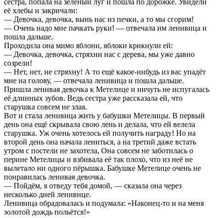
сестра, попала на зелёный луг и пошла по дорожке. Увидели
её хлебы и закричали:
— Девочка, девочка, вынь нас из печки, а то мы сгорим!
— Очень надо мне пачкать руки! — отвечала им ленивица и
пошла дальше.
Проходила она мимо яблони, яблоки крикнули ей:
— Девочка, девочка, стряхни нас с дерева, мы уже давно
созрели!
— Нет, нет, не стряхну! А то ещё какое-нибудь из вас упадёт
мне на голову, — отвечала ленивица и пошла дальше.
Пришла ленивая девочка к Метелице и ничуть не испугалась
её длинных зубов. Ведь сестра уже рассказала ей, что
старушка совсем не злая.
Вот и стала ленивица жить у бабушки Метелицы. В первый
день она ещё скрывала свою лень и делала, что ей велела
старушка. Уж очень хотелось ей получить награду! Но на
второй день она начала лениться, а на третий даже встать
утром с постели не захотела, Она совсем не заботилась о
перине Метелицы и взбивала её так плохо, что из неё не
вылетало ни одного пёрышка. Бабушке Метелице очень не
понравилась ленивая девочка.
— Пойдём, я отведу тебя домой, — сказала она через
несколько дней ленивице.
Ленивица обрадовалась и подумала: «Наконец-то и на меня
золотой дождь польётся!»