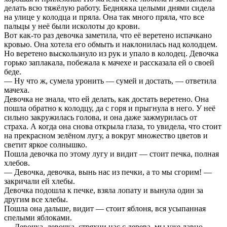
делать всю тяжёлую работу. Бедняжка целыми днями сидела
на улице у колодца и пряла. Она так много пряла, что все
пальцы у неё были исколоты до крови.
Вот как-то раз девочка заметила, что её веретено испачкано
кровью. Она хотела его обмыть и наклонилась над колодцем.
Но веретено выскользнуло из рук и упало в колодец. Девочка
горько заплакала, побежала к мачехе и рассказала ей о своей
беде.
— Ну что ж, сумела уронить — сумей и достать, — ответила
мачеха.
Девочка не знала, что ей делать, как достать веретено. Она
пошла обратно к колодцу, да с горя и прыгнула в него. У неё
сильно закружилась голова, и она даже зажмурилась от
страха. А когда она снова открыла глаза, то увидела, что стоит
на прекрасном зелёном лугу, а вокруг множество цветов и
светит яркое солнышко.
Пошла девочка по этому лугу и видит — стоит печка, полная
хлебов.
— Девочка, девочка, вынь нас из печки, а то мы сгорим! —
закричали ей хлебы.
Девочка подошла к печке, взяла лопату и вынула один за
другим все хлебы.
Пошла она дальше, видит — стоит яблоня, вся усыпанная
спелыми яблоками.
— Девочка, девочка, стряхни нас с дерева, мы уже давно