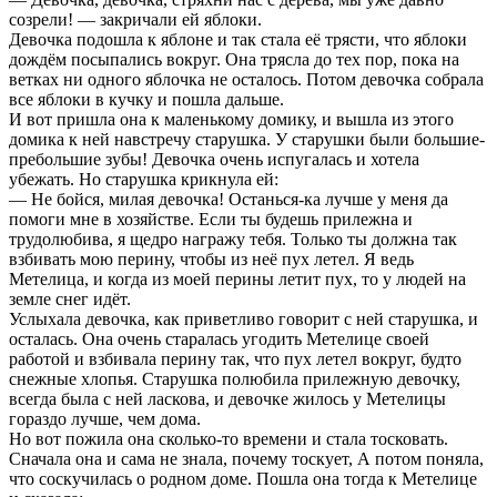
созрели! — закричали ей яблоки.
Девочка подошла к яблоне и так стала её трясти, что яблоки
дождём посыпались вокруг. Она трясла до тех пор, пока на
ветках ни одного яблочка не осталось. Потом девочка собрала
все яблоки в кучку и пошла дальше.
И вот пришла она к маленькому домику, и вышла из этого
домика к ней навстречу старушка. У старушки были большие-
пребольшие зубы! Девочка очень испугалась и хотела
убежать. Но старушка крикнула ей:
— Не бойся, милая девочка! Останься-ка лучше у меня да
помоги мне в хозяйстве. Если ты будешь прилежна и
трудолюбива, я щедро награжу тебя. Только ты должна так
взбивать мою перину, чтобы из неё пух летел. Я ведь
Метелица, и когда из моей перины летит пух, то у людей на
земле снег идёт.
Услыхала девочка, как приветливо говорит с ней старушка, и
осталась. Она очень старалась угодить Метелице своей
работой и взбивала перину так, что пух летел вокруг, будто
снежные хлопья. Старушка полюбила прилежную девочку,
всегда была с ней ласкова, и девочке жилось у Метелицы
гораздо лучше, чем дома.
Но вот пожила она сколько-то времени и стала тосковать.
Сначала она и сама не знала, почему тоскует, А потом поняла,
что соскучилась о родном доме. Пошла она тогда к Метелице