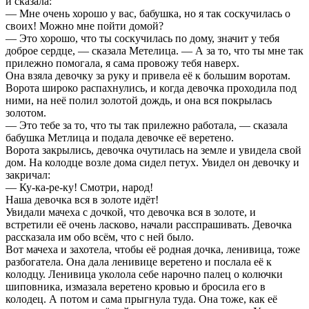
и сказала:
— Мне очень хорошо у вас, бабушка, но я так соскучилась о
своих! Можно мне пойти домой?
— Это хорошо, что ты соскучилась по дому, значит у тебя
доброе сердце, — сказала Метелица. — А за то, что ты мне так
прилежно помогала, я сама провожу тебя наверх.
Она взяла девочку за руку и привела её к большим воротам.
Ворота широко распахнулись, и когда девочка проходила под
ними, на неё полил золотой дождь, и она вся покрылась
золотом.
— Это тебе за то, что ты так прилежно работала, — сказала
бабушка Метлица и подала девочке её веретено.
Ворота закрылись, девочка очутилась на земле и увидела свой
дом. На колодце возле дома сидел петух. Увидел он девочку и
закричал:
— Ку-ка-ре-ку! Смотри, народ!
Наша девочка вся в золоте идёт!
Увидали мачеха с дочкой, что девочка вся в золоте, и
встретили её очень ласково, начали расспрашивать. Девочка
рассказала им обо всём, что с ней было.
Вот мачеха и захотела, чтобы её родная дочка, ленивица, тоже
разбогатела. Она дала ленивице веретено и послала её к
колодцу. Ленивица уколола себе нарочно палец о колючки
шиповника, измазала веретено кровью и бросила его в
колодец. А потом и сама прыгнула туда. Она тоже, как её