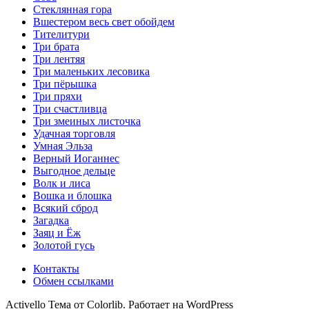
Стеклянная гора
Вшестером весь свет обойдем
Тителитури
Три брата
Три лентяя
Три маленьких лесовика
Три пёрышка
Три пряхи
Три счастливца
Три змеиных листочка
Удачная торговля
Умная Эльза
Верный Иоганнес
Выгодное дельце
Волк и лиса
Вошка и блошка
Всякий сброд
Загадка
Заяц и Ёж
Золотой гусь
Контакты
Обмен ссылками
Activello Тема от Colorlib. Работает на WordPress