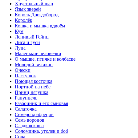
Хрустальный шар
Язык зверей
Король Дроздобород
Королёк
Кошка и мышка вдвоём
Кум
Ленивый Гейнц
Лиса и гуси
Луна
Маленькие человечки
О мышке, птичке и колбаске
Молодой великан
Очески
Пастушок
Поющая косточка
Портной на небе
Принц-лягушка
Рапунцель
Разбойник и его сыновья
Салаточка
Семеро храбрецов
Семь воронов
Сладкая каша
Соломинка, уголек и боб
Сова