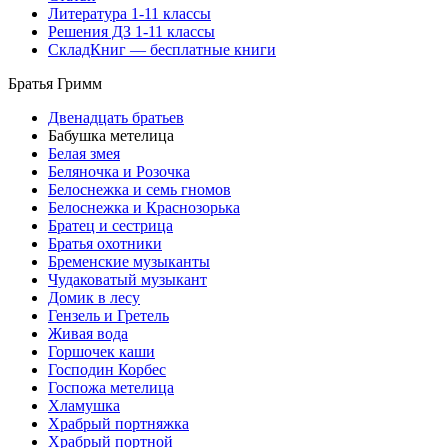
Литература 1-11 классы
Решения ДЗ 1-11 классы
СкладКниг — бесплатные книги
Братья Гримм
Двенадцать братьев
Бабушка метелица
Белая змея
Беляночка и Розочка
Белоснежка и семь гномов
Белоснежка и Краснозорька
Братец и сестрица
Братья охотники
Бременские музыканты
Чудаковатый музыкант
Домик в лесу
Гензель и Гретель
Живая вода
Горшочек каши
Господин Корбес
Госпожа метелица
Хламушка
Храбрый портняжка
Храбрый портной