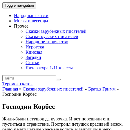
Toggle navigation
Народные сказки
Мифы и легенды
Прочее
Сказки зарубежных писателей
Сказки русских писателей
Народное творчество
Игротека
Кинозал
Загадки
Статьи
Литература 1-11 классы
Теремок сказок
Главная
»
Сказки зарубежных писателей
»
Братья Гримм
»
Господин Корбес
Господин Корбес
Жили-были петушок да курочка. И вот порешили они
пуститься в странствие. Построил петушок красивый возок,
было у него четыре красные колеса, и запряг он в него