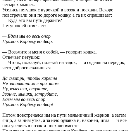
четырех мышек.
Уселись петушок с курочкой в возок и поехали. Вскоре
повстречали они по дороге кошку, а та их спрашивает:
— Куда это вы путь держите?
Петушок ей отвечает:
— Едем мы во весь опор
Прямо к Корбесу во двор.
— Возьмите и меня с собой, — говорит кошка.
Отвечает петушок:
— Что ж, пожалуй, полезай на задок, — а сядешь на передок,
чего доброго свалишься.
Да смотри, чтобы кареты
Не запачкать мне при этом.
Ну, колесики, стучите,
Звонче, мышки, затрубите,
Едем мы во весь опор
Прямо к Корбесу во двор!
Потом повстречался им на пути мельничный жернов, а затем
яйцо, а за ним утка, а за нею булавка и, наконец, игла — и все
они уселись в возок и поехали вместе.
Подъехали они к дому господина Корбеса, но его самого дома