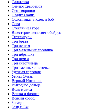
Салаточка
Семеро храбрецов
Семь воронов
Сладкая каша
Соломинка, уголек и боб
Сова
Стеклянная гора
Вшестером весь свет обойдем
Тителитури
Три брата
Три лентяя
Три маленьких лесовика
Три пёрышка
Три пряхи
Три счастливца
Три змеиных листочка
Удачная торговля
Умная Эльза
Верный Иоганнес
Выгодное дельце
Волк и лиса
Вошка и блошка
Всякий сброд
Загадка
Заяц и Ёж