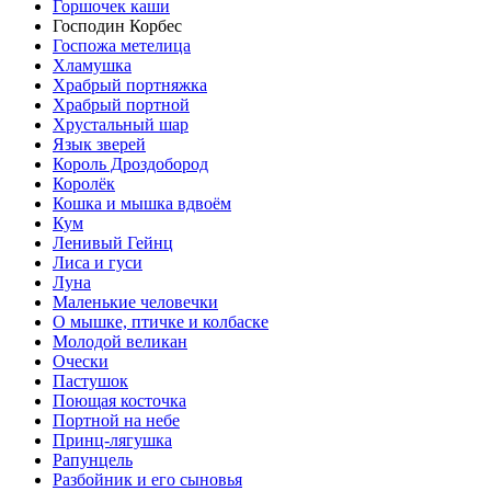
Горшочек каши
Господин Корбес
Госпожа метелица
Хламушка
Храбрый портняжка
Храбрый портной
Хрустальный шар
Язык зверей
Король Дроздобород
Королёк
Кошка и мышка вдвоём
Кум
Ленивый Гейнц
Лиса и гуси
Луна
Маленькие человечки
О мышке, птичке и колбаске
Молодой великан
Очески
Пастушок
Поющая косточка
Портной на небе
Принц-лягушка
Рапунцель
Разбойник и его сыновья