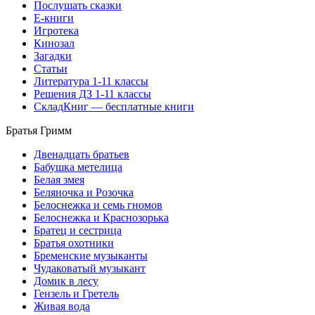
Послушать сказки
Е-книги
Игротека
Кинозал
Загадки
Статьи
Литература 1-11 классы
Решения ДЗ 1-11 классы
СкладКниг — бесплатные книги
Братья Гримм
Двенадцать братьев
Бабушка метелица
Белая змея
Беляночка и Розочка
Белоснежка и семь гномов
Белоснежка и Краснозорька
Братец и сестрица
Братья охотники
Бременские музыканты
Чудаковатый музыкант
Домик в лесу
Гензель и Гретель
Живая вода