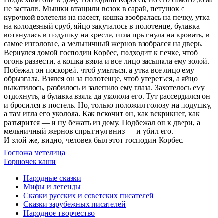
не застали. Мышки втащили возок в сарай, петушок с
курочкой взлетели на насест, кошка взобралась на печку, утка
на колодезный сруб, яйцо закуталось в полотенце, булавка
воткнулась в подушку на кресле, игла прыгнула на кровать, в
самое изголовье, а мельничный жернов взобрался на дверь.
Вернулся домой господин Корбес, подходит к печке, чтоб
огонь развести, а кошка взяла и все лицо засыпала ему золой.
Побежал он поскорей, чтоб умыться, а утка все лицо ему
обрызгала. Взялся он за полотенце, чтоб утереться, а яйцо
выкатилось, разбилось и залепило ему глаза. Захотелось ему
отдохнуть, а булавка взяла да уколола его. Тут рассердился он
и бросился в постель. Но, только положил голову на подушку,
а там игла его уколола. Как вскочит он, как вскрикнет, как
разъярится — и ну бежать из дому. Подбежал он к двери, а
мельничный жернов спрыгнул вниз — и убил его.
И злой же, видно, человек был этот господин Корбес.
Госпожа метелица
Горшочек каши
Народные сказки
Мифы и легенды
Сказки русских и советских писателей
Сказки зарубежных писателей
Народное творчество