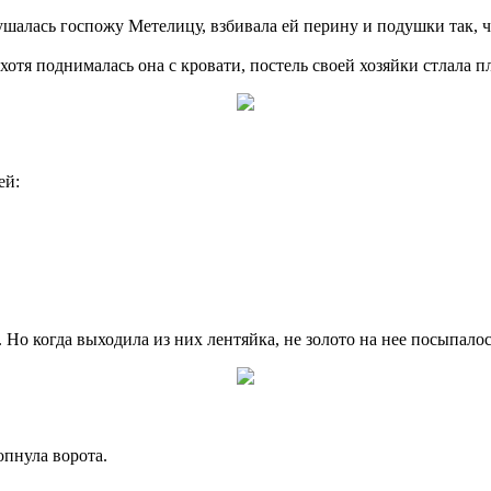
ушалась госпожу Метелицу, взбивала ей перину и подушки так, ч
ехотя поднималась она с кровати, постель своей хозяйки стлала п
ей:
Но когда выходила из них лентяйка, не золото на нее посыпалос
опнула ворота.