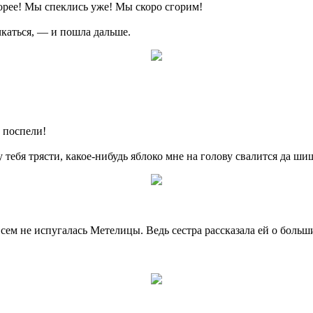
орее! Мы спеклись уже! Мы скоро сгорим!
чкаться, — и пошла дальше.
 поспели!
у тебя трясти, какое-нибудь яблоко мне на голову свалится да ши
м не испугалась Метелицы. Ведь сестра рассказала ей о больши