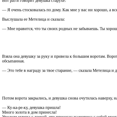
Вот раз и говорит девушка старухе:
— Я очень стосковалась по дому. Как мне у вас ни хорошо, а вс
Выслушала ее Метелица и сказала:
— Мне нравится, что ты своих родных не забываешь. Ты хорошо 
Взяла она девушку за руку и привела к большим воротам. Ворот
обсыпанная.
— Это тебе в награду за твое старание, — сказала Метелица и да
Потом ворота закрылись, и девушка снова очутилась наверху, н
— Ку-ка-ре-ку, девушка пришла!
Много золота в дом принесла!
Увидели мачеха с дочкой, что принесла падчерица с собой много