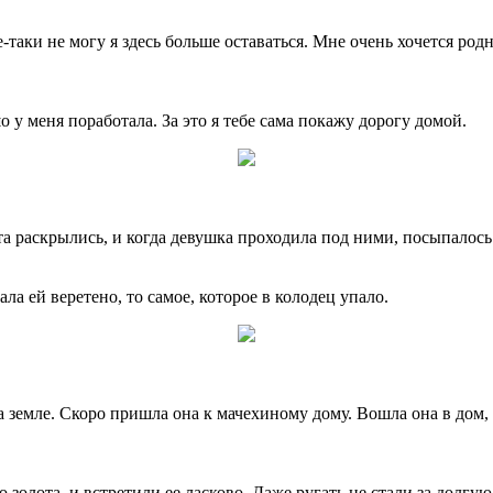
е-таки не могу я здесь больше оставаться. Мне очень хочется род
у меня поработала. За это я тебе сама покажу дорогу домой.
а раскрылись, и когда девушка проходила под ними, посыпалось н
ла ей веретено, то самое, которое в колодец упало.
а земле. Скоро пришла она к мачехиному дому. Вошла она в дом, 
 золота, и встретили ее ласково. Даже ругать не стали за долгую