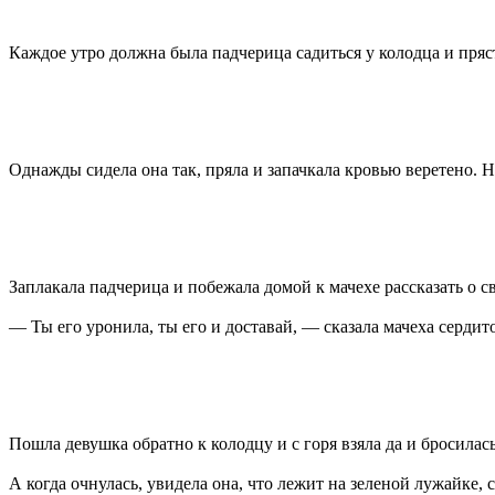
Каждое утро должна была падчерица садиться у колодца и пряст
Однажды сидела она так, пряла и запачкала кровью веретено. Н
Заплакала падчерица и побежала домой к мачехе рассказать о св
— Ты его уронила, ты его и доставай, — сказала мачеха сердито
Пошла девушка обратно к колодцу и с горя взяла да и бросилась
А когда очнулась, увидела она, что лежит на зеленой лужайке, с