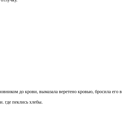
рновником до крови, вымазала веретено кровью, бросила его в
и. где пеклись хлебы.