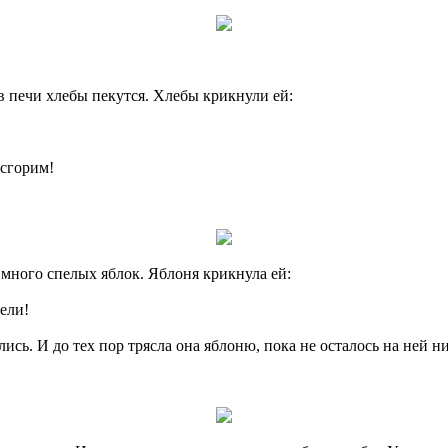
в печи хлебы пекутся. Хлебы крикнули ей:
 сгорим!
 много спелых яблок. Яблоня крикнула ей:
ели!
сь. И до тех пор трясла она яблоню, пока не осталось на ней ни