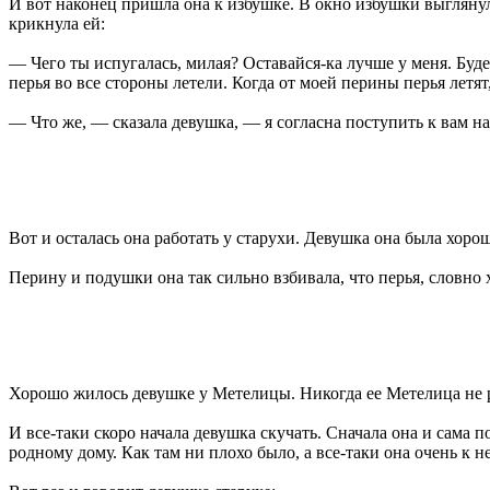
И вот наконец пришла она к избушке. В окно избушки выглянула
крикнула ей:
— Чего ты испугалась, милая? Оставайся-ка лучше у меня. Буде
перья во все стороны летели. Когда от моей перины перья летят
— Что же, — сказала девушка, — я согласна поступить к вам на
Вот и осталась она работать у старухи. Девушка она была хорош
Перину и подушки она так сильно взбивала, что перья, словно х
Хорошо жилось девушке у Метелицы. Никогда ее Метелица не ру
И все-таки скоро начала девушка скучать. Сначала она и сама по
родному дому. Как там ни плохо было, а все-таки она очень к 