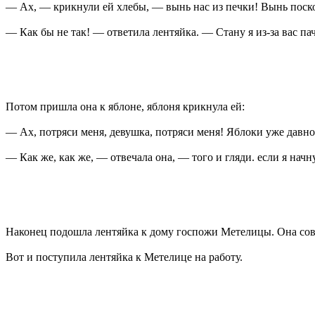
— Ах, — крикнули ей хлебы, — вынь нас из печки! Вынь поск
— Как бы не так! — ответила лентяйка. — Стану я из-за вас па
Потом пришла она к яблоне, яблоня крикнула ей:
— Ах, потряси меня, девушка, потряси меня! Яблоки уже давно
— Как же, как же, — отвечала она, — того и гляди. если я начн
Наконец подошла лентяйка к дому госпожи Метелицы. Она совсе
Вот и поступила лентяйка к Метелице на работу.