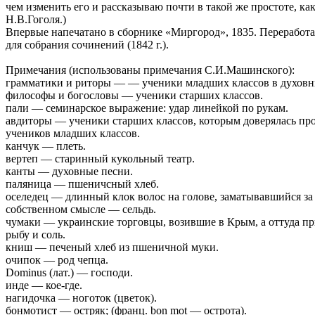
чем изменить его и рассказываю почти в такой же простоте, ка
Н.В.Гоголя.)
Впервые напечатано в сборнике «Миргород», 1835. Переработ
для собрания сочинений (1842 г.).
Примечания (использованы примечания С.И.Машинского):
грамматики и риторы — — ученики младших классов в духовн
философы и богословы — ученики старших классов.
пали — семинарское выражение: удар линейкой по рукам.
авдиторы — ученики старших классов, которым доверялась пр
учеников младших классов.
канчук — плеть.
вертеп — старинный кукольный театр.
канты — духовные песни.
паляница — пшеничсный хлеб.
оселедец — длинный клок волос на голове, заматывавшийся за 
собственном смысле — сельдь.
чумаки — украинские торговцы, возившие в Крым, а оттуда п
рыбу и соль.
книш — печеный хлеб из пшеничной муки.
очипок — род чепца.
Dominus (лат.) — господи.
инде — кое-где.
нагидочка — ноготок (цветок).
бонмотист — остряк; (франц. bon mot — острота).