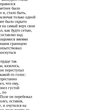
тправился
аметнее было
 и, стало быть,
ключая только одной
чее было скрыто
 на самый верх свои
, как будто сетью,
составлял над
ьющимися змеями
жившим границею
юбопытствовал
 коснуться
сердце так
ы, казалось,
 он переступал
какой-то голос:
спрестанно
л, что ему,
рнел густой
, по
 Поле он перебежал
олез, оставив,
, и очутился на
сь инде почти до