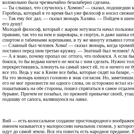
колокольню была чрезвычайно безалаберно сделана.
— Ты слышал, что случилось с Хомою? — сказал, подошедши к
Горобець, который в то время был уже философ и носил свежие
— Так ему бог дал, — сказал звонарь Халява. — Пойдем в шин
его душу!
Молодой философ, который с жаром энтузиаста начал пользова
правами, так что на нем и шаровары, и сюртук, и даже шапка о
спиртом и табачными корешками, в ту же минуту изъявил гото
— Славный был человек Хома! — сказал звонарь, когда хромо
поставил перед ним третью кружку. — Знатный был человек! А 
— А я знаю, почему пропал он: оттого, что побоялся. А если бы
боялся, то бы ведьма ничего не могла с ним сделать. Нужно тол
перекрестившись, плюнуть на самый хвост ей, то и ничего не б
все это. Ведь у нас в Киеве все бабы, которые сидят на базаре,
На это звонарь кивнул головою в знак согласия. Но, заметивши
его не мог произнести ни одного слова, он осторожно встал из-з
пошатываясь на обе стороны, пошел спрятаться в самое отдален
бурьяне. Причем не позабыл, по прежней привычке своей, ута
подошву от сапога, валявшуюся на лавке.
Вий — есть колоссальное создание простонародного воображе
именем называется у малороссиян начальник гномов, у которого
идут до самой земли. Вся эта повесть есть народное предание. Я