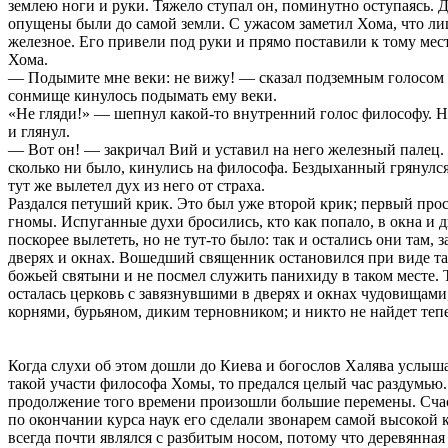
землею ноги и руки. Тяжело ступал он, поминутно оступаясь.
опущены были до самой земли. С ужасом заметил Хома, что ли
железное. Его привели под руки и прямо поставили к тому месту
Хома.
— Подымите мне веки: не вижу! — сказал подземным голосом
сонмище кинулось подымать ему веки.
«Не гляди!» — шепнул какой-то внутренний голос философу. Н
и глянул.
— Вот он! — закричал Вий и уставил на него железный палец. 
сколько ни было, кинулись на философа. Бездыханный грянулся
тут же вылетел дух из него от страха.
Раздался петуший крик. Это был уже второй крик; первый пр
гномы. Испуганные духи бросились, кто как попало, в окна и 
поскорее вылететь, но не тут-то было: так и остались они там, 
дверях и окнах. Вошедший священник остановился при виде т
божьей святыни и не посмел служить панихиду в таком месте. 
осталась церковь с завязнувшими в дверях и окнах чудовищами,
корнями, бурьяном, диким терновником; и никто не найдет тепе
Когда слухи об этом дошли до Киева и богослов Халява услыш
такой участи философа Хомы, то предался целый час раздумью.
продолжение того времени произошли большие перемены. Счас
по окончании курса наук его сделали звонарем самой высокой 
всегда почти являлся с разбитым носом, потому что деревянная