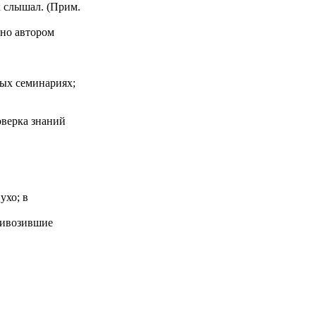
к слышал. (Прим.
ано автором
ых семинариях;
оверка знаний
ухо; в
ривозившие