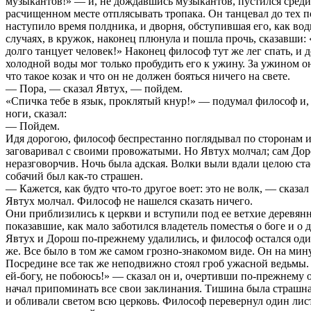
музыкантов!» — и, не дождавшись музыкантов, пустился среди
расчищенном месте отплясывать тропака. Он танцевал до тех п
наступило время полдника, и дворня, обступившая его, как вод
случаях, в кружок, наконец плюнула и пошла прочь, сказавши: 
долго танцует человек!» Наконец философ тут же лег спать, и
холодной воды мог только пробудить его к ужину. За ужином он
что такое козак и что он не должен бояться ничего на свете.
— Пора, — сказал Явтух, — пойдем.
«Спичка тебе в язык, проклятый кнур!» — подумал философ и, 
ноги, сказал:
— Пойдем.
Идя дорогою, философ беспрестанно поглядывал по сторонам и
заговаривал с своими провожатыми. Но Явтух молчал; сам До
неразговорчив. Ночь была адская. Волки выли вдали целою ста
собачий был как-то страшен.
— Кажется, как будто что-то другое воет: это не волк, — сказа
Явтух молчал. Философ не нашелся сказать ничего.
Они приблизились к церкви и вступили под ее ветхие деревян
показавшие, как мало заботился владетель поместья о боге и о 
Явтух и Дорош по-прежнему удалились, и философ остался оди
же. Все было в том же самом грозно-знакомом виде. Он на мин
Посредине все так же неподвижно стоял гроб ужасной ведьмы.
ей-богу, не побоюсь!» — сказал он и, очертивши по-прежнему о
начал припоминать все свои заклинания. Тишина была страшна
и обливали светом всю церковь. Философ перевернул один лис