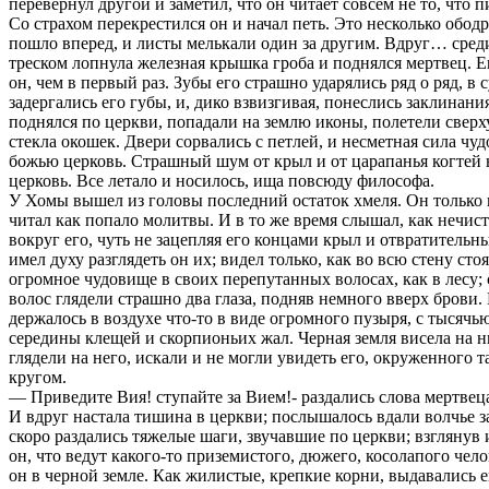
перевернул другой и заметил, что он читает совсем не то, что п
Со страхом перекрестился он и начал петь. Это несколько ободр
пошло вперед, и листы мелькали один за другим. Вдруг… ср
треском лопнула железная крышка гроба и поднялся мертвец. 
он, чем в первый раз. Зубы его страшно ударялись ряд о ряд, в 
задергались его губы, и, дико взвизгивая, понеслись заклинани
поднялся по церкви, попадали на землю иконы, полетели сверх
стекла окошек. Двери сорвались с петлей, и несметная сила чу
божью церковь. Страшный шум от крыл и от царапанья когтей
церковь. Все летало и носилось, ища повсюду философа.
У Хомы вышел из головы последний остаток хмеля. Он только 
читал как попало молитвы. И в то же время слышал, как нечист
вокруг его, чуть не зацепляя его концами крыл и отвратительн
имел духу разглядеть он их; видел только, как во всю стену сто
огромное чудовище в своих перепутанных волосах, как в лесу; 
волос глядели страшно два глаза, подняв немного вверх брови.
держалось в воздухе что-то в виде огромного пузыря, с тысячь
середины клещей и скорпионьих жал. Черная земля висела на н
глядели на него, искали и не могли увидеть его, окруженного
кругом.
— Приведите Вия! ступайте за Вием!- раздались слова мертвец
И вдруг настала тишина в церкви; послышалось вдали волчье з
скоро раздались тяжелые шаги, звучавшие по церкви; взглянув 
он, что ведут какого-то приземистого, дюжего, косолапого чело
он в черной земле. Как жилистые, крепкие корни, выдавались 