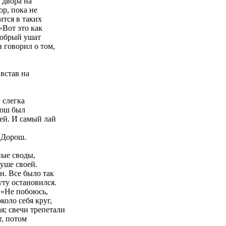
 двора на
ор, пока не
ится в таких
«Вот это как
 добрый ушат
 говорил о том,
встав на
 слегка
рош был
ей. И самый лай
л Дорош.
ные своды,
душе своей.
н. Все было так
уту остановился.
 «Не побоюсь,
коло себя круг,
я; свечи трепетали
т, потом