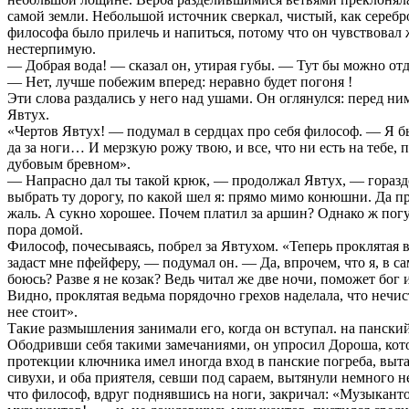
самой земли. Небольшой источник сверкал, чистый, как серебр
философа было прилечь и напиться, потому что он чувствовал
нестерпимую.
— Добрая вода! — сказал он, утирая губы. — Тут бы можно отд
— Нет, лучше побежим вперед: неравно будет погоня !
Эти слова раздались у него над ушами. Он оглянулся: перед ни
Явтух.
«Чертов Явтух! — подумал в сердцах про себя философ. — Я бы
да за ноги… И мерзкую рожу твою, и все, что ни есть на тебе, 
дубовым бревном».
— Напрасно дал ты такой крюк, — продолжал Явтух, — горазд
выбрать ту дорогу, по какой шел я: прямо мимо конюшни. Да п
жаль. А сукно хорошее. Почем платил за аршин? Однако ж пог
пора домой.
Философ, почесываясь, побрел за Явтухом. «Теперь проклятая 
задаст мне пфейферу, — подумал он. — Да, впрочем, что я, в с
боюсь? Разве я не козак? Ведь читал же две ночи, поможет бог 
Видно, проклятая ведьма порядочно грехов наделала, что нечист
нее стоит».
Такие размышления занимали его, когда он вступал. на панский
Ободривши себя такими замечаниями, он упросил Дороша, кот
протекции ключника имел иногда вход в панские погреба, выт
сивухи, и оба приятеля, севши под сараем, вытянули немного н
что философ, вдруг поднявшись на ноги, закричал: «Музыкант