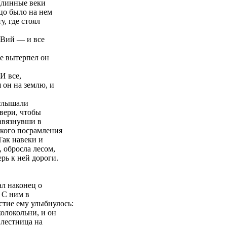
 Длинные веки
цо было на нем
, где стоял
 Вий — и все
е вытерпел он
И все,
 он на землю, и
ослышали
двери, чтобы
завязнувши в
акого посрамления
Так навеки и
 обросла лесом,
рь к ней дороги.
ал наконец о
 С ним в
тие ему улыбнулось:
колокольни, и он
 лестница на