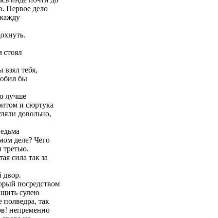
о. Первое дело
 жажду
охнуть.
м стоял
 взял тебя,
побил бы
о лучше
ритом и сюртука
уляли довольно,
ведьма
амом деле? Чего
и третью.
ая сила так за
 двор.
орый посредством
ащить сулею
е полведра, так
ов! непременно