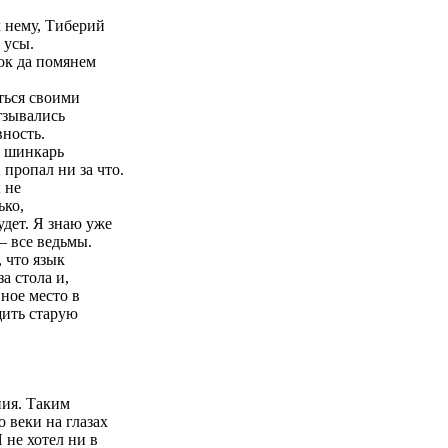
 нему, Тиберий
 усы.
ок да помянем
ться своими
тзывались
вность.
й шинкарь
пропал ни за что.
 не
ько,
удет. Я знаю уже
 — все ведьмы.
, что язык
а стола и,
ное место в
щить старую
ния. Таким
 веки на глазах
 не хотел ни в