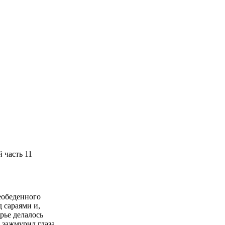
 часть 11
еобеденного
д сараями и,
рье делалось
 зажмурил глаза,