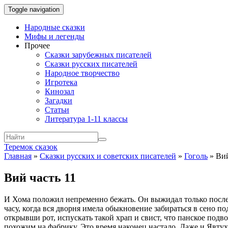
Toggle navigation
Народные сказки
Мифы и легенды
Прочее
Сказки зарубежных писателей
Сказки русских писателей
Народное творчество
Игротека
Кинозал
Загадки
Статьи
Литература 1-11 классы
Теремок сказок
Главная
»
Сказки русских и советских писателей
»
Гоголь
»
Вий
Вий часть 11
И Хома положил непременно бежать. Он выжидал только посл
часу, когда вся дворня имела обыкновение забираться в сено по
открывши рот, испускать такой храп и свист, что панское подво
похожим на фабрику. Это время наконец настало. Даже и Явтух