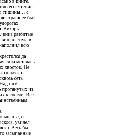
исано в книге.
ило его: чтение
еди тишины… с
Еще страшнее был
судорогах
я. Вихорь
у вниз разбитые
довищ влетела в
 наполнил всю
крестился да
ая сила металась
ых хвостов. Не
яло какое-то
сквозь сеть
 Над ним
ю протянутых из
их клоками. Все
 таинственным
а.
авыванье, и
искоса, увидел
века. Весь был
его засыпанные