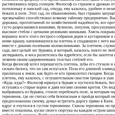
растянувшись перед солнцем. Философ со страхом и дрожью о
потихоньку в панский сад, откуда, ему казалось, удобнее и нез
бежать в поле. Этот сад, по обыкновению, был страшно запущен
чрезвычайно способствовал всякому тайному предприятию. Вы
дорожки, протоптанной по хозяйственной надобности, все про
густо разросшимися вишнями, бузиною, лопухом, просунувшим
высокие стебли с цепкими розовыми шишками. Хмель покрывал
вершину всего этого пестрого собрания дерев и кустарников и 
ними крышу, напялившуюся на плетень и спадавшую с него в
вместе с дикими полевыми колокольчиками. За плетнем, слу
сада, шел целый лес бурьяна, в который, казалось, никто не л
заглядывать, и коса разлетелась бы вдребезги, если бы захотела
лезвеем своим одеревеневших толстых стеблей его.
Когда философ хотел перешагнуть плетень, зубы его стучали и 
сильно билось, что он сам испугался. Пола его длинной хламид
прилипала к земле, как будто ее кто приколотил гвоздем. Когда
плетень, ему казалось, с оглушительным свистом трещал в уши 
«Куда, куда?» Философ юркнул в бурьян и пустился бежать, бе
оступаясь о старые корни и давя ногами своими кротов. Он виде
выбравшись из бурьяна, стоило перебежать поле, за которым че
терновник, где он считал себя безопасным и пройдя который он
предположению своему, думал встретить дорогу прямо в Киев.
вдруг и очутился в густом терновнике. Сквозь терновник он пр
вместо пошлины, куски своего сюртука на каждом остром шипе
небольшой лощине. Верба разделившимися ветвями преклоняла