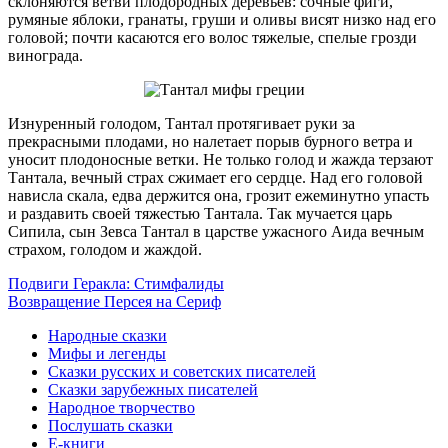
склоняются ветви плодородных деревьев: сочные фиги,
румяные яблоки, гранаты, груши и оливы висят низко над его
головой; почти касаются его волос тяжелые, спелые грозди
винограда.
Изнуренный голодом, Тантал протягивает руки за
прекрасными плодами, но налетает порыв бурного ветра и
уносит плодоносные ветки. Не только голод и жажда терзают
Тантала, вечный страх сжимает его сердце. Над его головой
нависла скала, едва держится она, грозит ежеминутно упасть
и раздавить своей тяжестью Тантала. Так мучается царь
Сипила, сын Зевса Тантал в царстве ужасного Аида вечным
страхом, голодом и жаждой.
Подвиги Геракла: Стимфалиды
Возвращение Персея на Сериф
Народные сказки
Мифы и легенды
Сказки русских и советских писателей
Сказки зарубежных писателей
Народное творчество
Послушать сказки
Е-книги