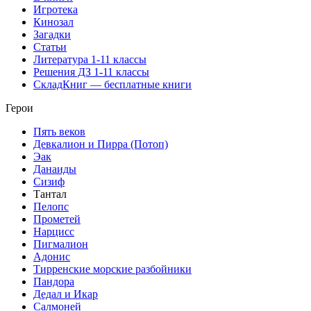
Игротека
Кинозал
Загадки
Статьи
Литература 1-11 классы
Решения ДЗ 1-11 классы
СкладКниг — бесплатные книги
Герои
Пять веков
Девкалион и Пирра (Потоп)
Эак
Данаиды
Сизиф
Тантал
Пелопс
Прометей
Нарцисс
Пигмалион
Адонис
Тирренские морские разбойники
Пандора
Дедал и Икар
Салмоней