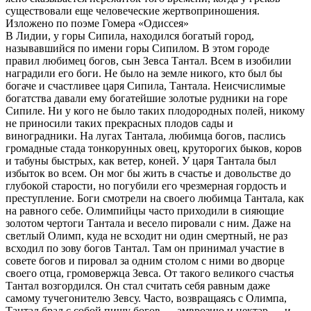
существовали еще человеческие жертвоприношения.
Изложено по поэме Гомера «Одиссея»
В Лидии, у горы Сипила, находился богатый город,
называвшийся по имени горы Сипилом. В этом городе
правил любимец богов, сын Зевса Тантал. Всем в изобилии
наградили его боги. Не было на земле никого, кто был бы
богаче и счастливее царя Сипила, Тантала. Неисчислимые
богатства давали ему богатейшие золотые рудники на горе
Сипиле. Ни у кого не было таких плодородных полей, никому
не приносили таких прекрасных плодов сады и
виноградники. На лугах Тантала, любимца богов, паслись
громадные стада тонкорунных овец, круторогих быков, коров
и табуны быстрых, как ветер, коней. У царя Тантала был
избыток во всем. Он мог бы жить в счастье и довольстве до
глубокой старости, но погубили его чрезмерная гордость и
преступление. Боги смотрели на своего любимца Тантала, как
на равного себе. Олимпийцы часто приходили в сияющие
золотом чертоги Тантала и весело пировали с ним. Даже на
светлый Олимп, куда не всходит ни один смертный, не раз
всходил по зову богов Тантал. Там он принимал участие в
совете богов и пировал за одним столом с ними во дворце
своего отца, громовержца Зевса. От такого великого счастья
Тантал возгордился. Он стал считать себя равным даже
самому тучегонителю Зевсу. Часто, возвращаясь с Олимпа,
Тантал брал с собой пищу богов — амврозию и нектар — и