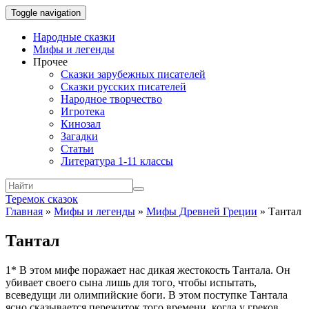
Toggle navigation
Народные сказки
Мифы и легенды
Прочее
Сказки зарубежных писателей
Сказки русских писателей
Народное творчество
Игротека
Кинозал
Загадки
Статьи
Литература 1-11 классы
Теремок сказок
Главная
»
Мифы и легенды
»
Мифы Древней Греции
»
Тантал
Тантал
1* В этом мифе поражает нас дикая жестокость Тантала. Он
убивает своего сына лишь для того, чтобы испытать,
всеведущи ли олимпийские боги. В этом поступке Тантала
ясно сказывается пережиток того времени, когда у греков