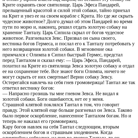
Крите охранять свое святилище. Царь Эфеса Пандарей,
прельщенный красотой и силой этой собаки, тайно приехал
на Крит и увез ее на своем корабле с Крита. Но где же скрыть
чудесное животное? Долго думал об этом Пандарей во время
пути по морю и, наконец, решил отдать золотую собаку на
хранение Танталу. Царь Сипила скрыл от богов чудесное
животное. Разгневался Зевс. Призвал он сына своего,
вестника богов Гермеса, и послал его к Танталу потребовать у
него возвращения золотой собаки. В мгновение ока
примчался с Олимпа в Сипил быстрый Гермес, предстал
перед Танталом и сказал ему: — Царь Эфеса, Пандарей,
похитил на Крите из святилища Зевса золотую собаку и отдал
ее на сохранение тебе. Все знают боги Олимпа, ничего не
могут скрыть от них смертные! Верни собаку Зевсу.
Остерегайся навлечь на себя гнев громовержца! Тантал же так
ответил вестнику богов:
— Напрасно грозишь ты мне гневом Зевса. Не видал я
золотой собаки. Боги ошибаются, нет ее у меня.
Страшной клятвой поклялся Тантал в том, что говорит
правду. Этой клятвой еще больше разгневал он Зевса. Таково
было первое оскорбление, нанесенное Танталом богам. Но и
теперь не наказал его громовержец.
Кару богов навлек на себя Тантал следующим, вторым
оскорблением богов и страшным злодеянием. Когда
олимпийцы собрались на пир во дворце Тантала, то он