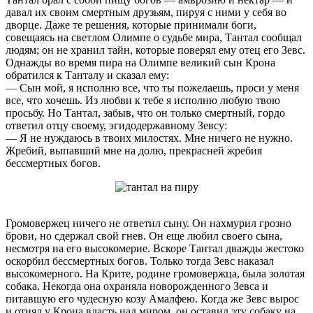
давал их своим смертным друзьям, пируя с ними у себя во
дворце. Даже те решения, которые принимали боги,
совещаясь на светлом Олимпе о судьбе мира, Тантал сообщал
людям; он не хранил тайн, которые поверял ему отец его Зевс.
Однажды во время пира на Олимпе великий сын Крона
обратился к Танталу и сказал ему:
— Сын мой, я исполню все, что ты пожелаешь, проси у меня
все, что хочешь. Из любви к тебе я исполню любую твою
просьбу. Но Тантал, забыв, что он только смертный, гордо
ответил отцу своему, эгидодержавному Зевсу:
— Я не нуждаюсь в твоих милостях. Мне ничего не нужно.
Жребий, выпавший мне на долю, прекрасней жребия
бессмертных богов.
Громовержец ничего не ответил сыну. Он нахмурил грозно
брови, но сдержал свой гнев. Он еще любил своего сына,
несмотря на его высокомерие. Вскоре Тантал дважды жестоко
оскорбил бессмертных богов. Только тогда Зевс наказал
высокомерного. На Крите, родине громовержца, была золотая
собака. Некогда она охраняла новорожденного Зевса и
питавшую его чудесную козу Амалфею. Когда же Зевс вырос
и отнял у Крона власть над миром, он оставил эту собаку на