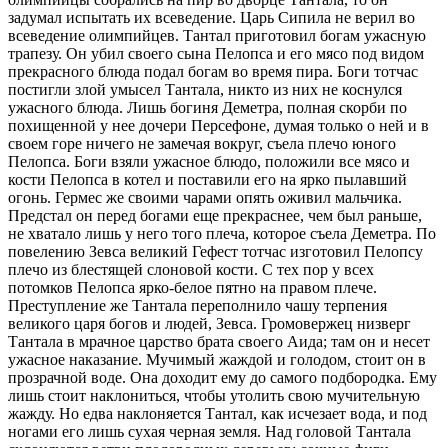
задумал испытать их всеведение. Царь Сипила не верил во
всеведение олимпийцев. Тантал приготовил богам ужасную
трапезу. Он убил своего сына Пелопса и его мясо под видом
прекрасного блюда подал богам во время пира. Боги тотчас
постигли злой умысел Тантала, никто из них не коснулся
ужасного блюда. Лишь богиня Деметра, полная скорби по
похищенной у нее дочери Персефоне, думая только о ней и в
своем горе ничего не замечая вокруг, съела плечо юного
Пелопса. Боги взяли ужасное блюдо, положили все мясо и
кости Пелопса в котел и поставили его на ярко пылавший
огонь. Гермес же своими чарами опять оживил мальчика.
Предстал он перед богами еще прекраснее, чем был раньше,
не хватало лишь у него того плеча, которое съела Деметра. По
повелению Зевса великий Гефест тотчас изготовил Пелопсу
плечо из блестящей слоновой кости. С тех пор у всех
потомков Пелопса ярко-белое пятно на правом плече.
Преступление же Тантала переполнило чашу терпения
великого царя богов и людей, Зевса. Громовержец низверг
Тантала в мрачное царство брата своего Аида; там он и несет
ужасное наказание. Мучимый жаждой и голодом, стоит он в
прозрачной воде. Она доходит ему до самого подбородка. Ему
лишь стоит наклониться, чтобы утолить свою мучительную
жажду. Но едва наклоняется Тантал, как исчезает вода, и под
ногами его лишь сухая черная земля. Над головой Тантала