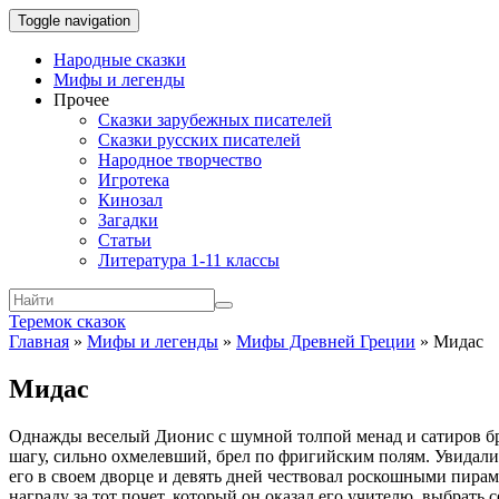
Toggle navigation
Народные сказки
Мифы и легенды
Прочее
Сказки зарубежных писателей
Сказки русских писателей
Народное творчество
Игротека
Кинозал
Загадки
Статьи
Литература 1-11 классы
Теремок сказок
Главная
»
Мифы и легенды
»
Мифы Древней Греции
»
Мидас
Мидас
Однажды веселый Дионис с шумной толпой менад и сатиров бр
шагу, сильно охмелевший, брел по фригийским полям. Увидали 
его в своем дворце и девять дней чествовал роскошными пирам
награду за тот почет, который он оказал его учителю, выбрать 