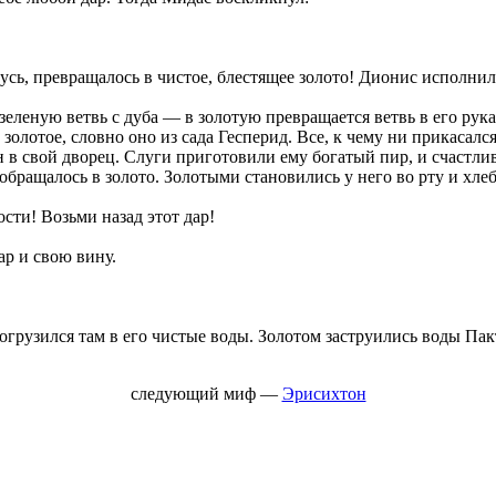
нусь, превращалось в чистое, блестящее золото! Дионис исполни
зеленую ветвь с дуба — в золотую превращается ветвь в его рук
золотое, словно оно из сада Гесперид. Все, к чему ни прикасалс
 в свой дворец. Слуги приготовили ему богатый пир, и счастлив
ращалось в золото. Золотыми становились у него во рту и хлеб, 
сти! Возьми назад этот дар!
ар и свою вину.
грузился там в его чистые воды. Золотом заструились воды Пакт
следующий миф —
Эрисихтон