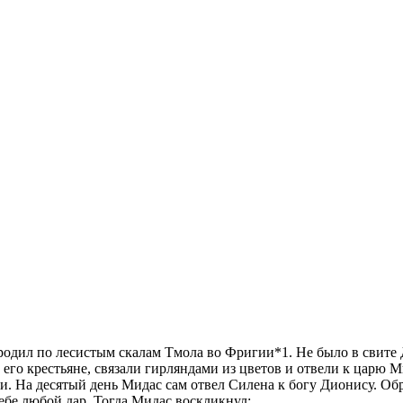
одил по лесистым скалам Тмола во Фригии*1. Не было в свите 
его крестьяне, связали гирляндами из цветов и отвели к царю М
и. На десятый день Мидас сам отвел Силена к богу Дионису. Об
себе любой дар. Тогда Мидас воскликнул: