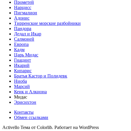
Прометей
Нарцисс
Пигмалион
Адонис
Тирренские морские разбойники
Пандора
Дедал и Икар
Салмоней
Европа
Кадм
Царь Мидас
Гиацинт
Икарий
Кипарис
Братья Кастор и Полидевк
Ниоба
Марсий
Кеик и Алкиона
Мидас
Эрисихтон
Контакты
Обмен ссылками
Activello Тема от Colorlib. Работает на WordPress