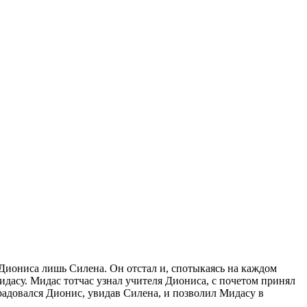
Диониса лишь Силена. Он отстал и, спотыкаясь на каждом
идасу. Мидас тотчас узнал учителя Диониса, с почетом принял
радовался Дионис, увидав Силена, и позволил Мидасу в