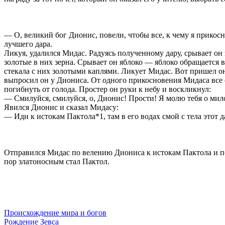
—
О, великий бог Дионис, повели, чтобы все, к чему я прикос
лучшего дара.
Ликуя, удалился Мидас. Радуясь полученному дару, срывает он 
золотые в них зерна. Срывает он яблоко — яблоко обращается в 
стекала с них золотыми каплями. Ликует Мидас. Вот пришел он
выпросил он у Диониса. От одного прикосновения Мидаса все об
погибнуть от голода. Простер он руки к небу и воскликнул:
— Смилуйся, смилуйся, о, Дионис! Прости! Я молю тебя о мило
Явился Дионис и сказал Мидасу:
— Иди к истокам Пактола*1, там в его водах смой с тела этот д
Отправился Мидас по велению Диониса к истокам Пактола и по
пор златоносным стал Пактол.
Происхождение мира и богов
Рождение Зевса