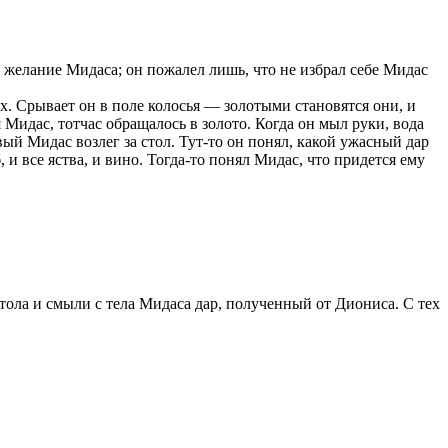
л желание Мидаса; он пожалел лишь, что не избрал себе Мидас
ах. Срывает он в поле колосья — золотыми становятся они, и
я Мидас, тотчас обращалось в золото. Когда он мыл руки, вода
ый Мидас возлег за стол. Тут-то он понял, какой ужасный дар
и все яства, и вино. Тогда-то понял Мидас, что придется ему
ола и смыли с тела Мидаса дар, полученный от Диониса. С тех