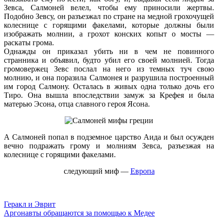
Зевса, Салмоней велел, чтобы ему приносили жертвы.
Подобно Зевсу, он разъезжал по стране на медной грохочущей
колеснице с горящими факелами, которые должны были
изображать молнии, а грохот конских копыт о мосты —
раскаты грома.
Однажды он приказал убить ни в чем не повинного
странника и объявил, будто убил его своей молнией. Тогда
громовержец Зевс послал на него из темных туч свою
молнию, и она поразила Салмонея и разрушила построенный
им город Салмону. Осталась в живых одна только дочь его
Тиро. Она вышла впоследствии замуж за Крефея и была
матерью Эсона, отца славного героя Ясона.
А Салмоней попал в подземное царство Аида и был осужден
вечно подражать грому и молниям Зевса, разъезжая на
колеснице с горящими факелами.
следующий миф
—
Европа
Геракл и Эврит
Аргонавты обращаются за помощью к Медее