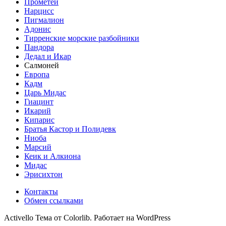
Прометей
Нарцисс
Пигмалион
Адонис
Тирренские морские разбойники
Пандора
Дедал и Икар
Салмоней
Европа
Кадм
Царь Мидас
Гиацинт
Икарий
Кипарис
Братья Кастор и Полидевк
Ниоба
Марсий
Кеик и Алкиона
Мидас
Эрисихтон
Контакты
Обмен ссылками
Activello Тема от Colorlib. Работает на WordPress