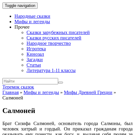
Toggle navigation
Народные сказки
Мифы и легенды
Прочее
Сказки зарубежных писателей
Сказки русских писателей
Народное творчество
Игротека
Кинозал
Загадки
Статьи
Литература 1-11 классы
Теремок сказок
Главная
»
Мифы и легенды
»
Мифы Древней Греции
»
Салмоней
Салмоней
Брат Сизифа Салмоней, основатель города Салмоны, был
человек хитрый и гордый. Он приказал гражданам города
оказывать ему почести, как богу, и, выдавая себя людям за