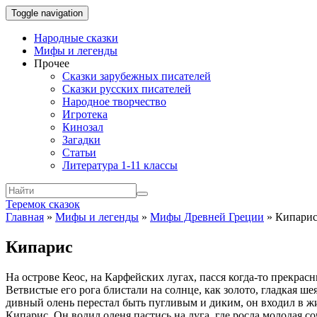
Toggle navigation
Народные сказки
Мифы и легенды
Прочее
Сказки зарубежных писателей
Сказки русских писателей
Народное творчество
Игротека
Кинозал
Загадки
Статьи
Литература 1-11 классы
Теремок сказок
Главная
»
Мифы и легенды
»
Мифы Древней Греции
»
Кипари
Кипарис
На острове Кеос, на Карфейских лугах, пасся когда-то прекра
Ветвистые его рога блистали на солнце, как золото, гладкая ш
дивный олень перестал быть пугливым и диким, он входил в жи
Кипарис. Он водил оленя пастись на луга, где росла молодая со