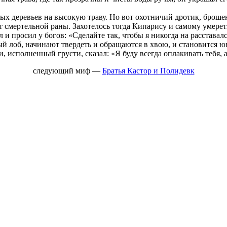
тых деревьев на высокую траву. Но вот охотничий дротик, брош
т смертельной раны. Захотелось тогда Кипарису и самому умере
 и просил у богов: «Сделайте так, чтобы я никогда на расставал
ый лоб, начинают твердеть и обращаются в хвою, и становится
, исполненный грусти, сказал: «Я буду всегда оплакивать тебя, 
следующий миф
—
Братья Кастор и Полидевк