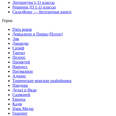
Литература 1-11 классы
Решения ДЗ 1-11 классы
СкладКниг — бесплатные книги
Герои
Пять веков
Девкалион и Пирра (Потоп)
Эак
Данаиды
Сизиф
Тантал
Пелопс
Прометей
Нарцисс
Пигмалион
Адонис
Тирренские морские разбойники
Пандора
Дедал и Икар
Салмоней
Европа
Кадм
Царь Мидас
Гиацинт