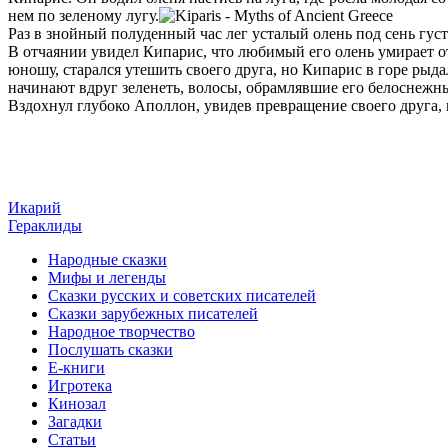
нем по зеленому лугу.
Раз в знойный полуденный час лег усталый олень под сень гус
В отчаянии увидел Кипарис, что любимый его олень умирает о
юношу, старался утешить своего друга, но Кипарис в горе рыдал
начинают вдруг зеленеть, волосы, обрамлявшие его белоснежн
Вздохнул глубоко Аполлон, увидев превращение своего друга, и
Икарий
Гераклиды
Народные сказки
Мифы и легенды
Сказки русских и советских писателей
Сказки зарубежных писателей
Народное творчество
Послушать сказки
Е-книги
Игротека
Кинозал
Загадки
Статьи