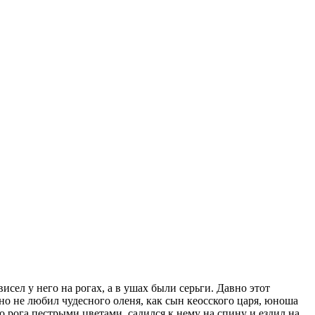
сел у него на рогах, а в ушах были серьги. Давно этот
но не любил чудесного оленя, как сын кеосского царя, юноша
го рога пестрыми цветами, садился к нему на спину и ездил на