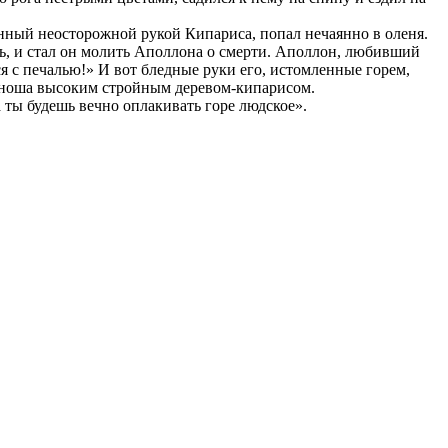
енный неосторожной рукой Кипариса, попал нечаянно в оленя.
ть, и стал он молить Аполлона о смерти. Аполлон, любивший
ся с печалью!» И вот бледные руки его, истомленные горем,
 юноша высоким стройным деревом-кипарисом.
а ты будешь вечно оплакивать горе людское».