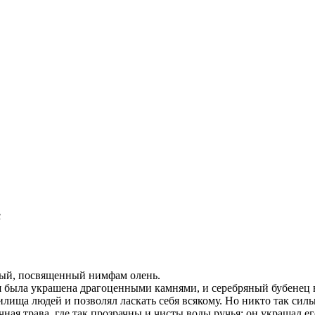
с
сный, посвященный нимфам олень.
ея была украшена драгоценными камнями, и серебряный бубенец ви
лища людей и позволял ласкать себя всякому. Но никто так силь
чная трава, где так прозрачны и чисты воды ручья; он украшал е