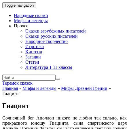
Toggle navigation
Народные сказки
Мифы и легенды
Прочее
Сказки зарубежных писателей
Сказки русских писателей
Народное творчество
Игротека
Кинозал
Загадки
Статьи
Литература 1-11 классы
Теремок сказок
Главная
»
Мифы и легенды
»
Мифы Древней Греции
»
Гиацинт
Гиацинт
Солнечный бог Аполлон никого не любил так сильно, как
прекрасного юношу Гиацинта, сына спартанского царя
Амикла. Покинув Дельфы, он часто являлся в светлую долину