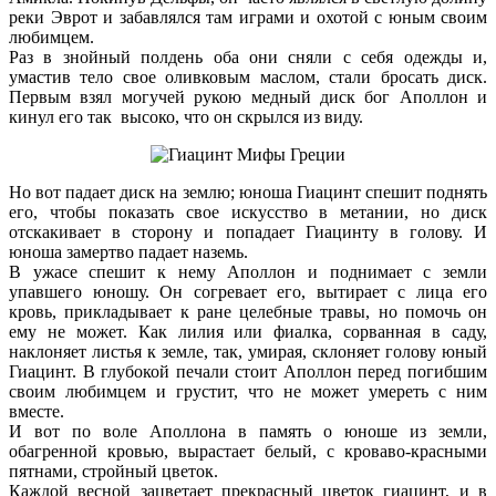
реки Эврот и забавлялся там играми и охотой с юным своим
любимцем.
Раз в знойный полдень оба они сняли с себя одежды и,
умастив тело свое оливковым маслом, стали бросать диск.
Первым взял могучей рукою медный диск бог Аполлон и
кинул его так высоко, что он скрылся из виду.
Но вот падает диск на землю; юноша Гиацинт спешит поднять
его, чтобы показать свое искусство в метании, но диск
отскакивает в сторону и попадает Гиацинту в голову. И
юноша замертво падает наземь.
В ужасе спешит к нему Аполлон и поднимает с земли
упавшего юношу. Он согревает его, вытирает с лица его
кровь, прикладывает к ране целебные травы, но помочь он
ему не может. Как лилия или фиалка, сорванная в саду,
наклоняет листья к земле, так, умирая, склоняет голову юный
Гиацинт. В глубокой печали стоит Аполлон перед погибшим
своим любимцем и грустит, что не может умереть с ним
вместе.
И вот по воле Аполлона в память о юноше из земли,
обагренной кровью, вырастает белый, с кроваво-красными
пятнами, стройный цветок.
Каждой весной зацветает прекрасный цветок гиацинт, и в