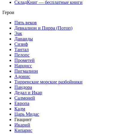
СкладКниг — бесплатные книги
Герои
Пять веков
Девкалион и Пирра (Потоп)
Эак
Данаиды
Сизиф
Тантал
Пелопс
Прометей
Нарцисс
Пигмалион
Адонис
Тирренские морские разбойники
Пандора
Дедал и Икар
Салмоней
Европа
Кадм
Царь Мидас
Гиацинт
Икарий
Кипарис