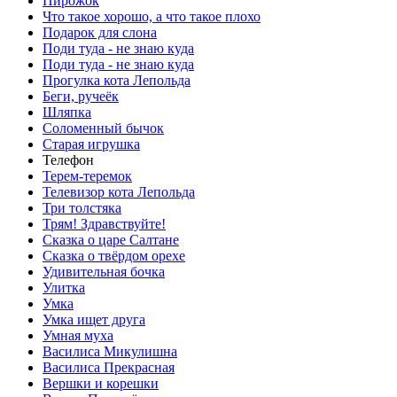
Пирожок
Что такое хорошо, а что такое плохо
Подарок для слона
Поди туда - не знаю куда
Поди туда - не знаю куда
Прогулка кота Лепольда
Беги, ручеёк
Шляпка
Соломенный бычок
Старая игрушка
Телефон
Терем-теремок
Телевизор кота Лепольда
Три толстяка
Трям! Здравствуйте!
Сказка о царе Салтане
Сказка о твёрдом орехе
Удивительная бочка
Улитка
Умка
Умка ищет друга
Умная муха
Василиса Микулишна
Василиса Прекрасная
Вершки и корешки