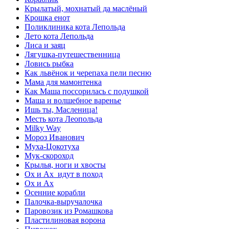
Крылатый, мохнатый да маслёный
Крошка енот
Поликлиника кота Лепольда
Лето кота Лепольда
Лиса и заяц
Лягушка-путешественница
Ловись рыбка
Как львёнок и черепаха пели песню
Мама для мамонтенка
Как Маша поссорилась с подушкой
Маша и волшебное варенье
Ишь ты, Масленица!
Месть кота Леопольда
Milky Way
Мороз Иванович
Муха-Цокотуха
Мук-скороход
Крылья, ноги и хвосты
Ох и Ах идут в поход
Ох и Ах
Осенние корабли
Палочка-выручалочка
Паровозик из Ромашкова
Пластилиновая ворона