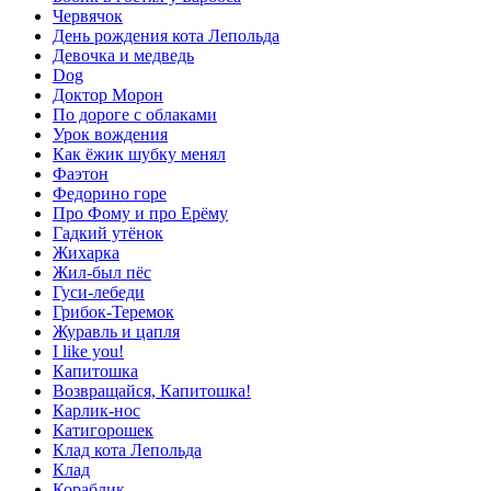
Червячок
День рождения кота Лепольда
Девочка и медведь
Dog
Доктор Морон
По дороге с облаками
Урок вождения
Как ёжик шубку менял
Фаэтон
Федорино горе
Про Фому и про Ерёму
Гадкий утёнок
Жихарка
Жил-был пёс
Гуси-лебеди
Грибок-Теремок
Журавль и цапля
I like you!
Капитошка
Возвращайся, Капитошка!
Карлик-нос
Катигорошек
Клад кота Лепольда
Клад
Кораблик