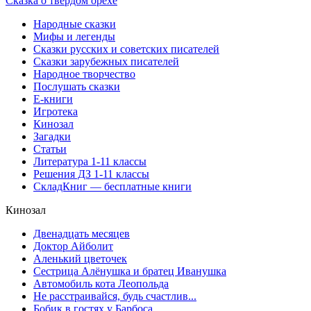
Сказка о твёрдом орехе
Народные сказки
Мифы и легенды
Сказки русских и советских писателей
Сказки зарубежных писателей
Народное творчество
Послушать сказки
Е-книги
Игротека
Кинозал
Загадки
Статьи
Литература 1-11 классы
Решения ДЗ 1-11 классы
СкладКниг — бесплатные книги
Кинозал
Двенадцать месяцев
Доктор Айболит
Аленький цветочек
Сестрица Алёнушка и братец Иванушка
Автомобиль кота Леопольда
Не расстраивайся, будь счастлив...
Бобик в гостях у Барбоса