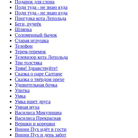
Подарок для слона
Поди туда - не знаю куда
Поди туда - не знаю куда
Прогулка кота Лепольда
Беги, ручеёк
Шляпка
Соломенный бычок
Старая игрушка
Телефон
Терем-теремок
Телевизор кота Лепольда
Три толстяка
Трям! Здравствуйте!
Сказка о царе Салтане
Сказка о твёрдом орехе
Удивительная бочка
Улитка
Умка
Умка ищет друга
Умная муха
Василиса Микулишна
Василиса Прекрасная
Вершки и корешки
Винни Пух идёт в гости
Винни Пух и день забот