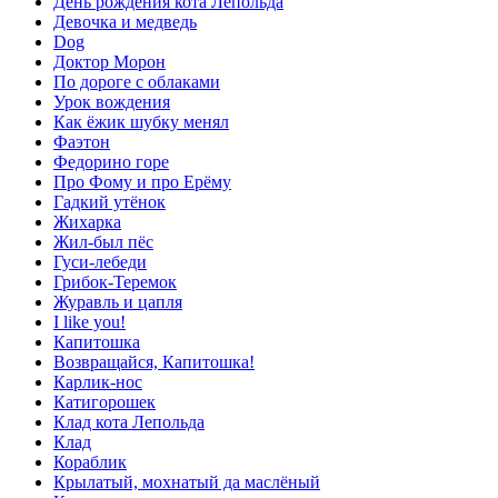
День рождения кота Лепольда
Девочка и медведь
Dog
Доктор Морон
По дороге с облаками
Урок вождения
Как ёжик шубку менял
Фаэтон
Федорино горе
Про Фому и про Ерёму
Гадкий утёнок
Жихарка
Жил-был пёс
Гуси-лебеди
Грибок-Теремок
Журавль и цапля
I like you!
Капитошка
Возвращайся, Капитошка!
Карлик-нос
Катигорошек
Клад кота Лепольда
Клад
Кораблик
Крылатый, мохнатый да маслёный