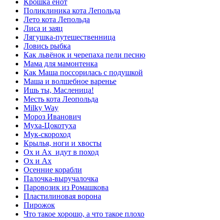
Крошка енот
Поликлиника кота Лепольда
Лето кота Лепольда
Лиса и заяц
Лягушка-путешественница
Ловись рыбка
Как львёнок и черепаха пели песню
Мама для мамонтенка
Как Маша поссорилась с подушкой
Маша и волшебное варенье
Ишь ты, Масленица!
Месть кота Леопольда
Milky Way
Мороз Иванович
Муха-Цокотуха
Мук-скороход
Крылья, ноги и хвосты
Ох и Ах идут в поход
Ох и Ах
Осенние корабли
Палочка-выручалочка
Паровозик из Ромашкова
Пластилиновая ворона
Пирожок
Что такое хорошо, а что такое плохо