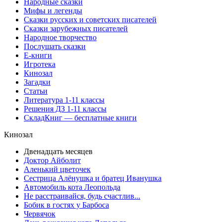
Народные сказки
Мифы и легенды
Сказки русских и советских писателей
Сказки зарубежных писателей
Народное творчество
Послушать сказки
Е-книги
Игротека
Кинозал
Загадки
Статьи
Литература 1-11 классы
Решения ДЗ 1-11 классы
СкладКниг — бесплатные книги
Кинозал
Двенадцать месяцев
Доктор Айболит
Аленький цветочек
Сестрица Алёнушка и братец Иванушка
Автомобиль кота Леопольда
Не расстраивайся, будь счастлив...
Бобик в гостях у Барбоса
Червячок