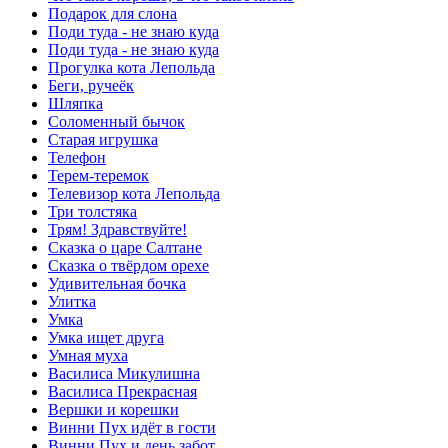
Подарок для слона
Поди туда - не знаю куда
Поди туда - не знаю куда
Прогулка кота Лепольда
Беги, ручеёк
Шляпка
Соломенный бычок
Старая игрушка
Телефон
Терем-теремок
Телевизор кота Лепольда
Три толстяка
Трям! Здравствуйте!
Сказка о царе Салтане
Сказка о твёрдом орехе
Удивительная бочка
Улитка
Умка
Умка ищет друга
Умная муха
Василиса Микулишна
Василиса Прекрасная
Вершки и корешки
Винни Пух идёт в гости
Винни Пух и день забот