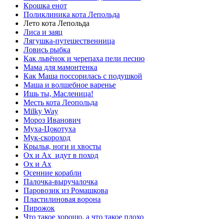
Крошка енот
Поликлиника кота Лепольда
Лето кота Лепольда
Лиса и заяц
Лягушка-путешественница
Ловись рыбка
Как львёнок и черепаха пели песню
Мама для мамонтенка
Как Маша поссорилась с подушкой
Маша и волшебное варенье
Ишь ты, Масленица!
Месть кота Леопольда
Milky Way
Мороз Иванович
Муха-Цокотуха
Мук-скороход
Крылья, ноги и хвосты
Ох и Ах идут в поход
Ох и Ах
Осенние корабли
Палочка-выручалочка
Паровозик из Ромашкова
Пластилиновая ворона
Пирожок
Что такое хорошо, а что такое плохо