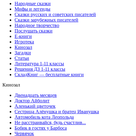
Народные сказки
Мифы и легенды
Сказки русских и советских писателей
Сказки зарубежных писателей
Народное творчество
Послушать сказки
Е-книги
Игротека
Кинозал
Загадки
Статьи
Литература 1-11 классы
Решения ДЗ 1-11 классы
СкладКниг — бесплатные книги
Кинозал
Двенадцать месяцев
Доктор Айболит
Аленький цветочек
Сестрица Алёнушка и братец Иванушка
Автомобиль кота Леопольда
Не расстраивайся, будь счастлив...
Бобик в гостях у Барбоса
Червячок