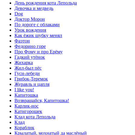
День рождения кота Лепольда
Девочка и медведь
Dog
Доктор Морон
По дороге с облаками
Урок вождения
Как ёжик шубку менял
Фаэтон
Федорино горе
Про Фому и про Ерёму
Гадкий утёнок
Жихарка
Жил-был пёс
Гуси-лебеди
Грибок-Теремок
Журавль и цапля
I like you!
Капитошка
Возвращайся, Капитошка!
Карлик-нос
Катигорошек
Клад кота Лепольда
Клад
Кораблик
Крылатый, мохнатый да маслёный