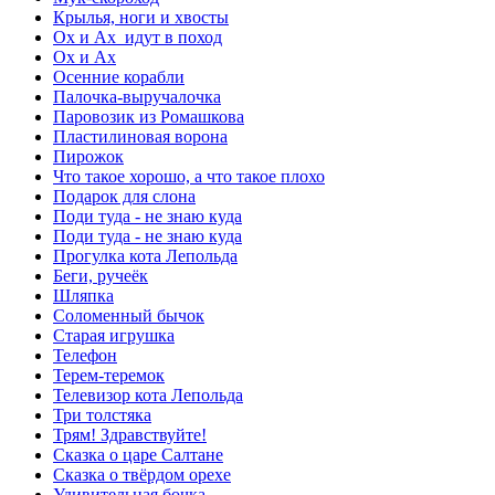
Крылья, ноги и хвосты
Ох и Ах идут в поход
Ох и Ах
Осенние корабли
Палочка-выручалочка
Паровозик из Ромашкова
Пластилиновая ворона
Пирожок
Что такое хорошо, а что такое плохо
Подарок для слона
Поди туда - не знаю куда
Поди туда - не знаю куда
Прогулка кота Лепольда
Беги, ручеёк
Шляпка
Соломенный бычок
Старая игрушка
Телефон
Терем-теремок
Телевизор кота Лепольда
Три толстяка
Трям! Здравствуйте!
Сказка о царе Салтане
Сказка о твёрдом орехе
Удивительная бочка