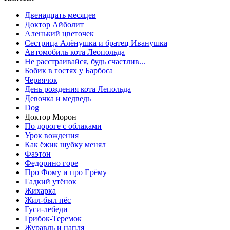
Двенадцать месяцев
Доктор Айболит
Аленький цветочек
Сестрица Алёнушка и братец Иванушка
Автомобиль кота Леопольда
Не расстраивайся, будь счастлив...
Бобик в гостях у Барбоса
Червячок
День рождения кота Лепольда
Девочка и медведь
Dog
Доктор Морон
По дороге с облаками
Урок вождения
Как ёжик шубку менял
Фаэтон
Федорино горе
Про Фому и про Ерёму
Гадкий утёнок
Жихарка
Жил-был пёс
Гуси-лебеди
Грибок-Теремок
Журавль и цапля