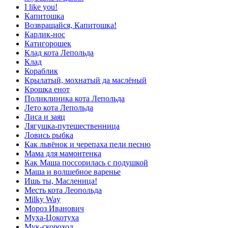
I like you!
Капитошка
Возвращайся, Капитошка!
Карлик-нос
Катигорошек
Клад кота Лепольда
Клад
Кораблик
Крылатый, мохнатый да маслёный
Крошка енот
Поликлиника кота Лепольда
Лето кота Лепольда
Лиса и заяц
Лягушка-путешественница
Ловись рыбка
Как львёнок и черепаха пели песню
Мама для мамонтенка
Как Маша поссорилась с подушкой
Маша и волшебное варенье
Ишь ты, Масленица!
Месть кота Леопольда
Milky Way
Мороз Иванович
Муха-Цокотуха
Мук-скороход