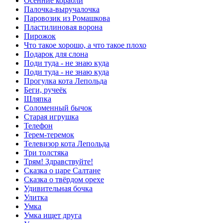
Осенние корабли
Палочка-выручалочка
Паровозик из Ромашкова
Пластилиновая ворона
Пирожок
Что такое хорошо, а что такое плохо
Подарок для слона
Поди туда - не знаю куда
Поди туда - не знаю куда
Прогулка кота Лепольда
Беги, ручеёк
Шляпка
Соломенный бычок
Старая игрушка
Телефон
Терем-теремок
Телевизор кота Лепольда
Три толстяка
Трям! Здравствуйте!
Сказка о царе Салтане
Сказка о твёрдом орехе
Удивительная бочка
Улитка
Умка
Умка ищет друга