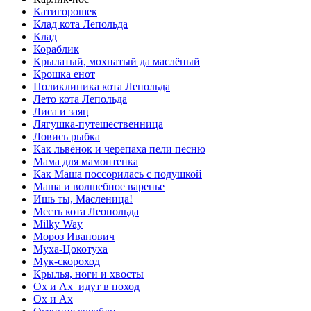
Катигорошек
Клад кота Лепольда
Клад
Кораблик
Крылатый, мохнатый да маслёный
Крошка енот
Поликлиника кота Лепольда
Лето кота Лепольда
Лиса и заяц
Лягушка-путешественница
Ловись рыбка
Как львёнок и черепаха пели песню
Мама для мамонтенка
Как Маша поссорилась с подушкой
Маша и волшебное варенье
Ишь ты, Масленица!
Месть кота Леопольда
Milky Way
Мороз Иванович
Муха-Цокотуха
Мук-скороход
Крылья, ноги и хвосты
Ох и Ах идут в поход
Ох и Ах