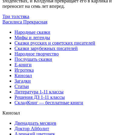
злодействах, и Колдунья превращает его в карлика и
переносит на семь лет вперед.
Три толстяка
Василиса Прекрасная
Народные сказки
Мифы и легенды
Сказки русских и советских писателей
Сказки зарубежных писателей
Народное творчество
Послушать сказки
Е-книги
Игротека
Кинозал
Загадки
Статьи
Литература 1-11 классы
Решения ДЗ 1-11 классы
СкладКниг — бесплатные книги
Кинозал
Двенадцать месяцев
Доктор Айболит
Аленький цветочек