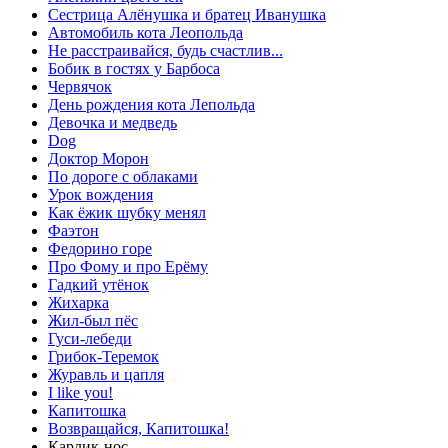
Сестрица Алёнушка и братец Иванушка
Автомобиль кота Леопольда
Не расстраивайся, будь счастлив...
Бобик в гостях у Барбоса
Червячок
День рождения кота Лепольда
Девочка и медведь
Dog
Доктор Морон
По дороге с облаками
Урок вождения
Как ёжик шубку менял
Фаэтон
Федорино горе
Про Фому и про Ерёму
Гадкий утёнок
Жихарка
Жил-был пёс
Гуси-лебеди
Грибок-Теремок
Журавль и цапля
I like you!
Капитошка
Возвращайся, Капитошка!
Карлик-нос