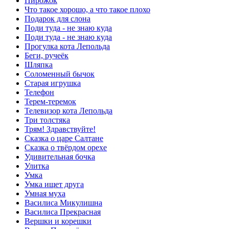
Пирожок
Что такое хорошо, а что такое плохо
Подарок для слона
Поди туда - не знаю куда
Поди туда - не знаю куда
Прогулка кота Лепольда
Беги, ручеёк
Шляпка
Соломенный бычок
Старая игрушка
Телефон
Терем-теремок
Телевизор кота Лепольда
Три толстяка
Трям! Здравствуйте!
Сказка о царе Салтане
Сказка о твёрдом орехе
Удивительная бочка
Улитка
Умка
Умка ищет друга
Умная муха
Василиса Микулишна
Василиса Прекрасная
Вершки и корешки