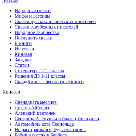
Фаэтон
Народные сказки
Мифы и легенды
Сказки русских и советских писателей
Сказки зарубежных писателей
Народное творчество
Послушать сказки
Е-книги
Игротека
Кинозал
Загадки
Статьи
Литература 1-11 классы
Решения ДЗ 1-11 классы
СкладКниг — бесплатные книги
Кинозал
Двенадцать месяцев
Доктор Айболит
Аленький цветочек
Сестрица Алёнушка и братец Иванушка
Автомобиль кота Леопольда
Не расстраивайся, будь счастлив...
Бобик в гостях у Барбоса