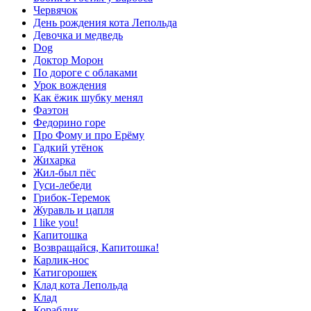
Червячок
День рождения кота Лепольда
Девочка и медведь
Dog
Доктор Морон
По дороге с облаками
Урок вождения
Как ёжик шубку менял
Фаэтон
Федорино горе
Про Фому и про Ерёму
Гадкий утёнок
Жихарка
Жил-был пёс
Гуси-лебеди
Грибок-Теремок
Журавль и цапля
I like you!
Капитошка
Возвращайся, Капитошка!
Карлик-нос
Катигорошек
Клад кота Лепольда
Клад
Кораблик