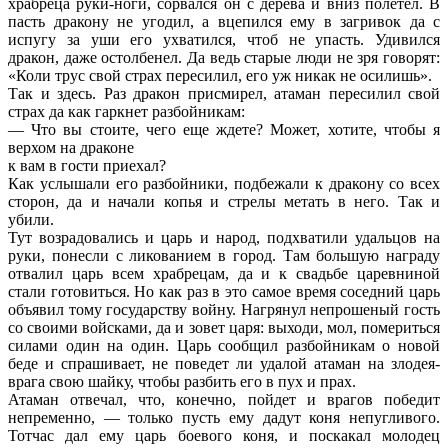
храбреца руки-ноги, сорвался он с дерева и вниз полетел. В
пасть дракону не угодил, а вцепился ему в загривок да с
испугу за уши его ухватился, чтоб не упасть. Удивился
дракон, даже остолбенел. Да ведь старые люди не зря говорят:
«Коли трус свой страх пересилил, его уж никак не осилишь».
Так и здесь. Раз дракон присмирел, атаман пересилил свой
страх да как гаркнет разбойникам:
— Что вы стоите, чего еще ждете? Может, хотите, чтобы я
верхом на драконе
к вам в гости приехал?
Как услышали его разбойники, подбежали к дракону со всех
сторон, да и начали копья и стрелы метать в него. Так и
убили.
Тут возрадовались и царь и народ, подхватили удальцов на
руки, понесли с ликованием в город. Там большую награду
отвалил царь всем храбрецам, да и к свадьбе царевниной
стали готовиться. Но как раз в это самое время соседний царь
объявил тому государству войну. Нагрянул непрошеный гость
со своими войсками, да и зовет царя: выходи, мол, помериться
силами один на один. Царь сообщил разбойникам о новой
беде и спрашивает, не поведет ли удалой атаман на злодея-
врага свою шайку, чтобы разбить его в пух и прах.
Атаман отвечал, что, конечно, пойдет и врагов победит
непременно, — только пусть ему дадут коня непугливого.
Тотчас дал ему царь боевого коня, и поскакал молодец