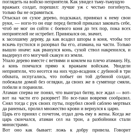
поглядеть на войско неприятеля. Как увидел тьму-тьмущую
вражьих солдат, порешил: лучше уж с честью погибнуть,
только бы не осрамиться.
Отыскал он сухое дерево, подскакал, привязал к нему свои
руки, — ноги-то он еще перед битвой приказал заковать себе,
чтоб не мог он сойти с боевого коня до тех пор, пока всех
неприятелей не истребит. Привязался он, значит,
к засохшему дереву, да как всадил шпоры в коня, чтобы тот
вскачь пустился и разорвал бы его, атамана, на части. Только
вышло иначе: как рванулся конь, сухой ствол накренился, и
выдернул его могучий скакун из земли.
Упало дерево вместе с ветвями и комлем на плечо атаману. Ну,
а конь помчался прямо к вражьим войскам. Увидели
неприятели, что несется на них чудо-всадник с дубиной в три
обхвата, испугались, что побьет он той дубиной солдат,
побежали домой без оглядки, да своих же в сумятице смяли,
побили и поранили.
Атаман сперва не понял, что выиграл битву, все ждал — вот-
вот на части его разорвет! Но все-таки вовремя сообразил.
Снял тогда с рук своих путы, порубил своей саблею мертвых
да раненых, пролил множество крови и вернулся к царю.
Царь его принял с почетом, отдал дочь ему в жены. Когда же
царь скончался, атаман сел на трон, а разбойники стали
министрами.
Вот оно как бывает: ложь к добру привела. Говорит