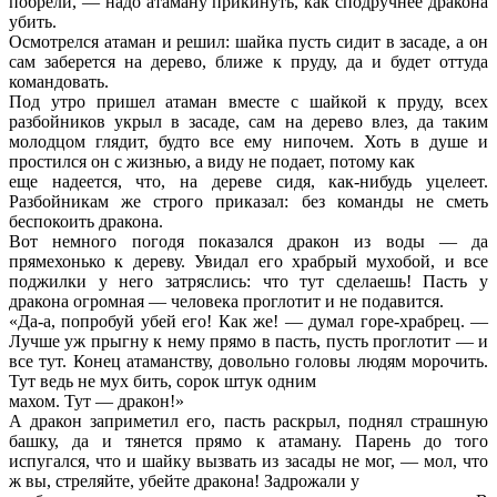
побрели, — надо атаману прикинуть, как сподручнее дракона
убить.
Осмотрелся атаман и решил: шайка пусть сидит в засаде, а он
сам заберется на дерево, ближе к пруду, да и будет оттуда
командовать.
Под утро пришел атаман вместе с шайкой к пруду, всех
разбойников укрыл в засаде, сам на дерево влез, да таким
молодцом глядит, будто все ему нипочем. Хоть в душе и
простился он с жизнью, а виду не подает, потому как
еще надеется, что, на дереве сидя, как-нибудь уцелеет.
Разбойникам же строго приказал: без команды не сметь
беспокоить дракона.
Вот немного погодя показался дракон из воды — да
прямехонько к дереву. Увидал его храбрый мухобой, и все
поджилки у него затряслись: что тут сделаешь! Пасть у
дракона огромная — человека проглотит и не подавится.
«Да-а, попробуй убей его! Как же! — думал горе-храбрец. —
Лучше уж прыгну к нему прямо в пасть, пусть проглотит — и
все тут. Конец атаманству, довольно головы людям морочить.
Тут ведь не мух бить, сорок штук одним
махом. Тут — дракон!»
А дракон заприметил его, пасть раскрыл, поднял страшную
башку, да и тянется прямо к атаману. Парень до того
испугался, что и шайку вызвать из засады не мог, — мол, что
ж вы, стреляйте, убейте дракона! Задрожали у