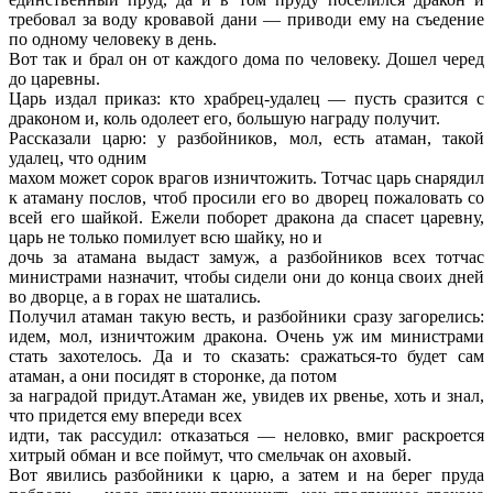
требовал за воду кровавой дани — приводи ему на съедение
по одному человеку в день.
Вот так и брал он от каждого дома по человеку. Дошел черед
до царевны.
Царь издал приказ: кто храбрец-удалец — пусть сразится с
драконом и, коль одолеет его, большую награду получит.
Рассказали царю: у разбойников, мол, есть атаман, такой
удалец, что одним
махом может сорок врагов изничтожить. Тотчас царь снарядил
к атаману послов, чтоб просили его во дворец пожаловать со
всей его шайкой. Ежели поборет дракона да спасет царевну,
царь не только помилует всю шайку, но и
дочь за атамана выдаст замуж, а разбойников всех тотчас
министрами назначит, чтобы сидели они до конца своих дней
во дворце, а в горах не шатались.
Получил атаман такую весть, и разбойники сразу загорелись:
идем, мол, изничтожим дракона. Очень уж им министрами
стать захотелось. Да и то сказать: сражаться-то будет сам
атаман, а они посидят в сторонке, да потом
за наградой придут.Атаман же, увидев их рвенье, хоть и знал,
что придется ему впереди всех
идти, так рассудил: отказаться — неловко, вмиг раскроется
хитрый обман и все поймут, что смельчак он аховый.
Вот явились разбойники к царю, а затем и на берег пруда