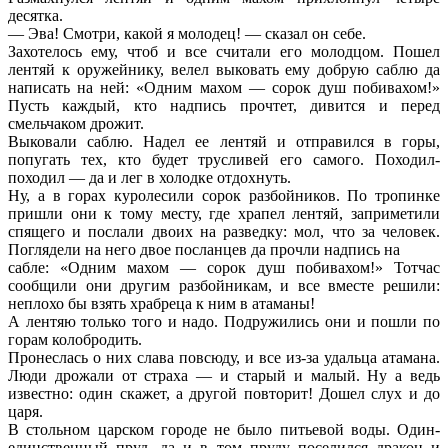
десятка.
— Эва! Смотри, какой я молодец! — сказал он себе.
Захотелось ему, чтоб и все считали его молодцом. Пошел
лентяй к оружейнику, велел выковать ему добрую саблю да
написать на ней: «Одним махом — сорок душ побивахом!»
Пусть каждый, кто надпись прочтет, дивится и перед
смельчаком дрожит.
Выковали саблю. Надел ее лентяй и отправился в горы,
попугать тех, кто будет трусливей его самого. Походил-
походил — да и лег в холодке отдохнуть.
Ну, а в горах куролесили сорок разбойников. По тропинке
пришли они к тому месту, где храпел лентяй, заприметили
спящего и послали двоих на разведку: мол, что за человек.
Поглядели на него двое посланцев да прочли надпись на
сабле: «Одним махом — сорок душ побивахом!» Тотчас
сообщили они другим разбойникам, и все вместе решили:
неплохо бы взять храбреца к ним в атаманы!
А лентяю только того и надо. Подружились они и пошли по
горам колобродить.
Пронеслась о них слава повсюду, и все из-за удальца атамана.
Люди дрожали от страха — и старый и малый. Ну а ведь
известно: один скажет, а другой повторит! Дошел слух и до
царя.
В стольном царском городе не было питьевой воды. Один-
единственный пруд, да и в том пруду поселился дракон и