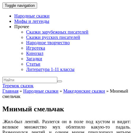
Toggle navigation
Народные сказки
Мифы и легенды
Прочее
Сказки зарубежных писателей
Сказки русских писателей
Народное творчество
Игротека
Кинозал
Загадки
Статьи
Литература 1-11 классы
Теремок сказок
Главная
»
Народные сказки
»
Македонские сказки
»
Мнимый
смельчак
Мнимый смельчак
.
Жил-был лентяй. Разлегся он в поле под кустом и видит:
великое множество мух облепило какую-то падаль.
Размахнулся лентяй и одним махом прихлопнул четыре