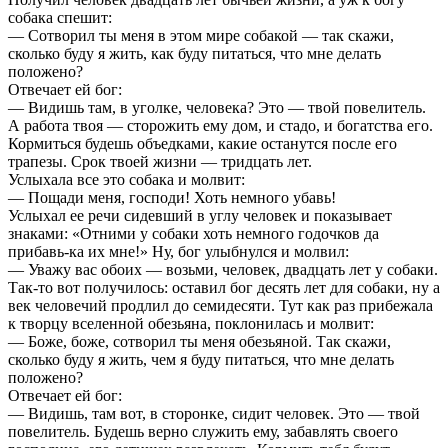
собака спешит:
— Сотворил ты меня в этом мире собакой — так скажи,
сколько буду я жить, как буду питаться, что мне делать
положено?
Отвечает ей бог:
— Видишь там, в уголке, человека? Это — твой повелитель.
А работа твоя — сторожить ему дом, и стадо, и богатства его.
Кормиться будешь объедками, какие останутся после его
трапезы. Срок твоей жизни — тридцать лет.
Услыхала все это собака и молвит:
— Пощади меня, господи! Хоть немного убавь!
Услыхал ее речи сидевший в углу человек и показывает
знаками: «Отними у собаки хоть немного годочков да
прибавь-ка их мне!» Ну, бог улыбнулся и молвил:
— Уважу вас обоих — возьми, человек, двадцать лет у собаки.
Так-то вот получилось: оставил бог десять лет для собаки, ну а
век человечий продлил до семидесяти. Тут как раз прибежала
к творцу вселенной обезьяна, поклонилась и молвит:
— Боже, боже, сотворил ты меня обезьяной. Так скажи,
сколько буду я жить, чем я буду питаться, что мне делать
положено?
Отвечает ей бог:
— Видишь, там вот, в сторонке, сидит человек. Это — твой
повелитель. Будешь верно служить ему, забавлять своего