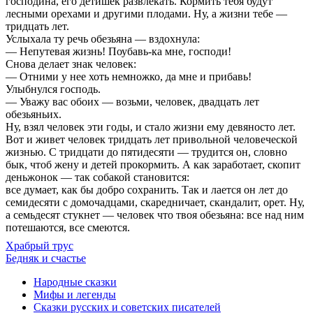
господина, его детишек развлекать. Кормить тебя будут
лесными орехами и другими плодами. Ну, а жизни тебе —
тридцать лет.
Услыхала ту речь обезьяна — вздохнула:
— Непутевая жизнь! Поубавь-ка мне, господи!
Снова делает знак человек:
— Отними у нее хоть немножко, да мне и прибавь!
Улыбнулся господь.
— Уважу вас обоих — возьми, человек, двадцать лет
обезьяньих.
Ну, взял человек эти годы, и стало жизни ему девяносто лет.
Вот и живет человек тридцать лет привольной человеческой
жизнью. С тридцати до пятидесяти — трудится он, словно
бык, чтоб жену и детей прокормить. А как заработает, скопит
деньжонок — так собакой становится:
все думает, как бы добро сохранить. Так и лается он лет до
семидесяти с домочадцами, скаредничает, скандалит, орет. Ну,
а семьдесят стукнет — человек что твоя обезьяна: все над ним
потешаются, все смеются.
Храбрый трус
Бедняк и счастье
Народные сказки
Мифы и легенды
Сказки русских и советских писателей