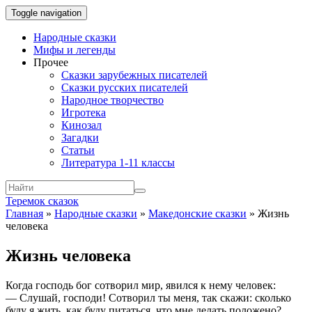
Toggle navigation
Народные сказки
Мифы и легенды
Прочее
Сказки зарубежных писателей
Сказки русских писателей
Народное творчество
Игротека
Кинозал
Загадки
Статьи
Литература 1-11 классы
Теремок сказок
Главная
»
Народные сказки
»
Македонские сказки
»
Жизнь
человека
Жизнь человека
Когда господь бог сотворил мир, явился к нему человек:
— Слушай, господи! Сотворил ты меня, так скажи: сколько
буду я жить, как буду питаться, что мне делать положено?