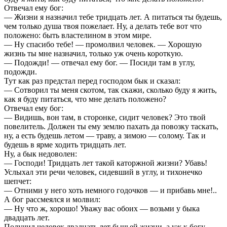
Отвечал ему бог:
— Жизни я назначил тебе тридцать лет. А питаться ты будешь,
чем только душа твоя пожелает. Ну, а делать тебе вот что
положено: быть властелином в этом мире.
— Ну спасибо тебе! — промолвил человек. — Хорошую
жизнь ты мне назначил, только уж очень короткую.
— Подожди! — отвечал ему бог. — Посиди там в углу,
подожди.
Тут как раз предстал перед господом бык и сказал:
— Сотворил ты меня скотом, так скажи, сколько буду я жить,
как я буду питаться, что мне делать положено?
Отвечал ему бог:
— Видишь, вон там, в сторонке, сидит человек? Это твой
повелитель. Должен ты ему землю пахать да повозку таскать,
ну, а есть будешь летом — траву, а зимою — солому. Так и
будешь в ярме ходить тридцать лет.
Ну, а бык недоволен:
— Господи! Тридцать лет такой каторжной жизни? Убавь!
Услыхал эти речи человек, сидевший в углу, и тихонечко
шепчет:
— Отними у него хоть немного годочков — и прибавь мне!..
А бог рассмеялся и молвил:
— Ну что ж, хорошо! Уважу вас обоих — возьми у быка
двадцать лет.
Получил человек двадцать лет бычьей жизни, а уж к богу